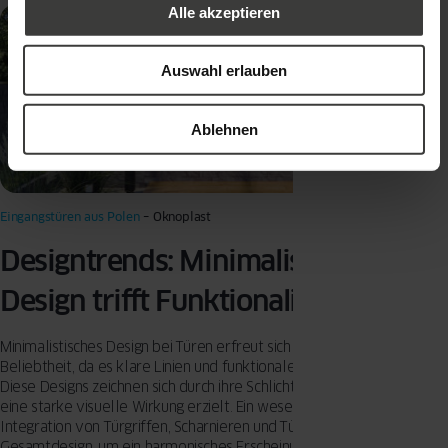
Alle akzeptieren
Auswahl erlauben
Ablehnen
Eingangstüren aus Polen
– Oknoplast
Designtrends: Minimalistisches
Design trifft Funktionalität
Minimalistisches Design bei Türen erfreut sich wachsender
Beliebtheit, da es klare Linien und funktionale Elemente vereint.
Diese Designs zeichnen sich durch ihre Schlichtheit aus, die dennoch
eine starke visuelle Wirkung erzielt. Ein wesentlicher Aspekt ist die
Integration von Türgriffen, Scharnieren und Türfüllungen in das
Gesamtdesign, um ein harmonisches Erscheinungsbild zu