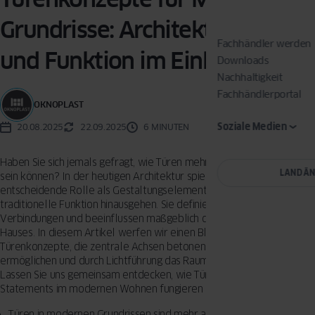
Grundrisse: Architektur, Design
Fachhändler werden
und Funktion im Einklang
Downloads
Nachhaltigkeit
Fachhändlerportal
OKNOPLAST
Soziale Medien
20.08.2025
22.09.2025
6 MINUTEN
Haben Sie sich jemals gefragt, wie Türen mehr als nur Durchgänge
LAND Ä
sein können? In der heutigen Architektur spielen sie eine
entscheidende Rolle als Gestaltungselemente, die weit über ihre
traditionelle Funktion hinausgehen. Sie definieren Räume, schaffen
Verbindungen und beeinflussen maßgeblich die Atmosphäre eines
Hauses. In diesem Artikel werfen wir einen Blick auf innovative
Türenkonzepte, die zentrale Achsen betonen, versteckte Zugänge
ermöglichen und durch Lichtführung das Raumgefühl verbessern.
Lassen Sie uns gemeinsam entdecken, wie Türen als architektonische
Statements im modernen Wohnen fungieren können.
Türen in modernen Grundrissen sind mehr als nur Zugangspunkte;