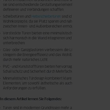
sie sind entscheidende Gestaltungselemente, die Räume
definieren und Verbindungen schaffen.
Schiebetüren und
Hebeschiebetüren
sind ideal für offene
Wohnkonzepte, da sie Platz sparen und nahtlose Übergänge
zwischen Innen- und Außenbereichen ermöglichen.
Versteckte Türen bieten eine minimalistische Ästhetik, indem sie
sich harmonisch in die Wand integrieren und den Raum optisch nicht
unterbrechen.
Glas- oder Ganzglastüren verbessern die Lichtführung im Haus,
steigern die Energieeffizienz und das Wohlbefinden der Bewohner
durch mehr natürliches Licht.
PVC- und Kunststofftüren bieten hervorragende Wärmedämmung,
Schallschutz und Sicherheit durch Mehrfachverriegelungssysteme.
Minimalistisches Türdesign kombiniert klare Linien mit funktionalen
Elementen, um sowohl ästhetische als auch praktische
Anforderungen zu erfüllen.
In diesem Artikel lernen Sie Folgendes:
Türen sind in modernen Grundrissen mehr als nur Durchgänge; sie