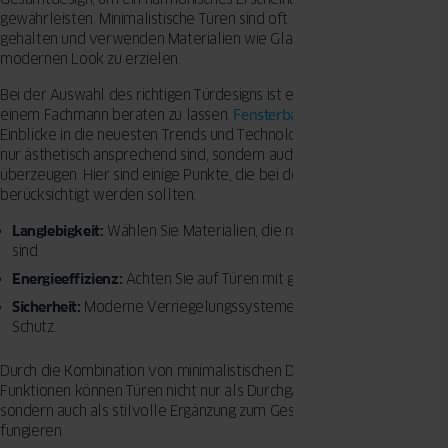
gewährleisten. Minimalistische Türen sind oft in neutralen Farben
gehalten und verwenden Materialien wie Glas oder Metall, um einen
modernen Look zu erzielen.
Bei der Auswahl des richtigen Türdesigns ist es ratsam, sich von
einem Fachmann beraten zu lassen.
Fensterbauer
können wertvolle
Einblicke in die neuesten Trends und Technologien bieten, die nicht
nur ästhetisch ansprechend sind, sondern auch funktional
überzeugen. Hier sind einige Punkte, die bei der Auswahl
berücksichtigt werden sollten:
Langlebigkeit:
Wählen Sie Materialien, die robust und pflegeleicht
sind.
Energieeffizienz:
Achten Sie auf Türen mit guter Wärmedämmung.
Sicherheit:
Moderne Verriegelungssysteme bieten zusätzlichen
Schutz.
Durch die Kombination von minimalistischen Designs mit praktischen
Funktionen können Türen nicht nur als Durchgangselemente dienen,
sondern auch als stilvolle Ergänzung zum Gesamtbild eines Hauses
fungieren.