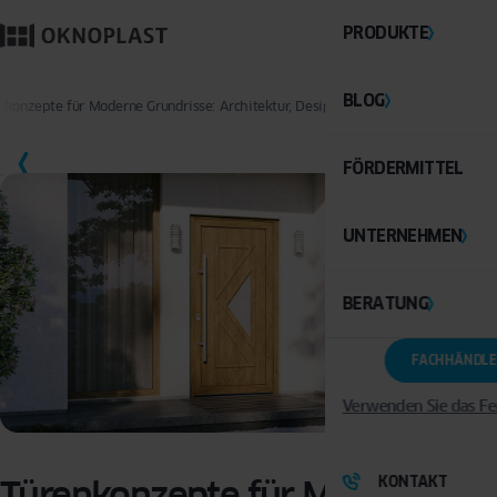
PRODUKTE
BLOG
nkonzepte für Moderne Grundrisse: Architektur, Design und Funktion im Einklan
SPEICHERN
FÖRDERMITTEL
UNTERNEHMEN
BERATUNG
FACHHÄNDLE
Verwenden Sie das Fe
KONTAKT
Türenkonzepte für Moderne