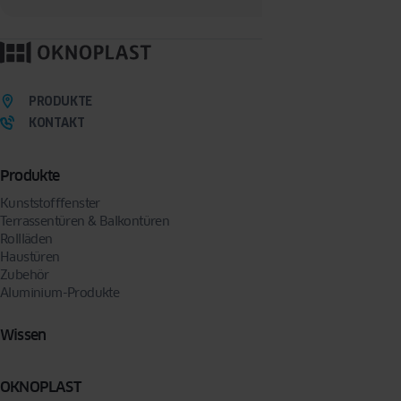
Mit dem Absenden des Formulars erklären Sie sich freiwillig damit einverstanden, dass
wir Sie per E-Mail oder Telefon kontaktieren, um Ihre Anfrage zu bearbeiten. Sie können
Ihre Zustimmung jederzeit widerrufen, indem Sie eine Anfrage an folgende Adresse
senden:
privacy@oknoplast.de
PRODUKTE
KONTAKT
Produkte
Kunststofffenster
Terrassentüren & Balkontüren
Rollläden
Haustüren
Zubehör
Aluminium-Produkte
Wissen
OKNOPLAST