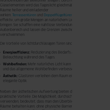
Wohlbefinden der Bewohner steigert. Durch den Einsatz von
Glaselementen wird das Tageslicht gleichmäßig verteilt, wodurch
Räume heller und einladender
wirken.
Terrassentüren
und
Doppelflügeltüren
sind besonders
effektiv, um große Mengen an natürlichem Licht in den Innenraum zu
bringen. Sie schaffen eine nahtlose Verbindung zwischen Innen- und
Außenbereich und lassen die Grenzen zwischen drinnen und draußen
verschwimmen.
Die Vorteile von lichtdurchlässigen Türen sind vielfältig:
Energieeffizienz:
Reduzierung des Bedarfs an künstlicher
Beleuchtung während des Tages.
Wohlbefinden:
Mehr natürliches Licht kann die Stimmung heben
und das allgemeine Wohlbefinden verbessern.
Ästhetik:
Glastüren verleihen dem Raum eine moderne und
elegante Optik.
Neben der ästhetischen Aufwertung bieten diese Türen auch
praktische Vorteile. Die Möglichkeit, durchsichtige Materialien zu
verwenden, bedeutet, dass man den Überblick über angrenzende
Räume behalten kann, ohne physische Barrieren zu schaffen. Dies ist