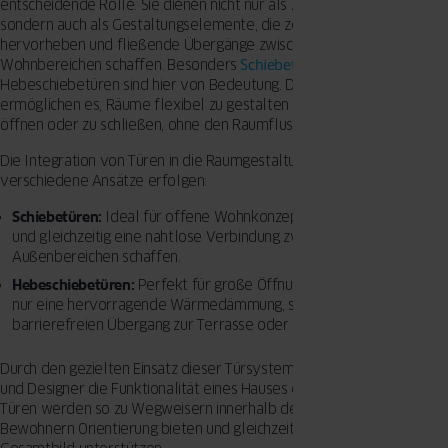
entscheidende Rolle. Sie dienen nicht nur als Zugangspunkte,
sondern auch als Gestaltungselemente, die zentrale Achsen
hervorheben und fließende Übergänge zwischen den verschiedenen
Wohnbereichen schaffen. Besonders
Schiebetüren
und
Hebeschiebetüren sind hier von Bedeutung. Diese Türdesigns
ermöglichen es, Räume flexibel zu gestalten und bei Bedarf zu
öffnen oder zu schließen, ohne den Raumfluss zu unterbrechen.
Die Integration von Türen in die Raumgestaltung kann durch
verschiedene Ansätze erfolgen:
Schiebetüren:
Ideal für offene Wohnkonzepte, da sie Platz sparen
und gleichzeitig eine nahtlose Verbindung zwischen Innen- und
Außenbereichen schaffen.
Hebeschiebetüren:
Perfekt für große Öffnungen, bieten sie nicht
nur eine hervorragende Wärmedämmung, sondern auch einen
barrierefreien Übergang zur Terrasse oder zum Garten.
Durch den gezielten Einsatz dieser Türsysteme können Architekten
und Designer die Funktionalität eines Hauses erheblich verbessern.
Türen werden so zu Wegweisern innerhalb des Hauses, die den
Bewohnern Orientierung bieten und gleichzeitig das ästhetische