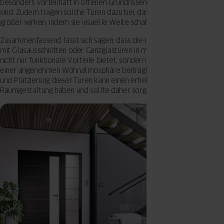
besonders vorteilhaft in offenen Grundrissen, wo Sichtlinien wichtig
sind. Zudem tragen solche Türen dazu bei, dass kleinere Räume
größer wirken, indem sie visuelle Weite schaffen.
Zusammenfassend lässt sich sagen, dass die Integration von Türen
mit Glasausschnitten oder Ganzglastüren in moderne Grundrisse
nicht nur funktionale Vorteile bietet, sondern auch zur Schaffung
einer angenehmen Wohnatmosphäre beiträgt. Die richtige Auswahl
und Platzierung dieser Türen kann einen erheblichen Einfluss auf die
Raumgestaltung haben und sollte daher sorgfältig geplant werden.