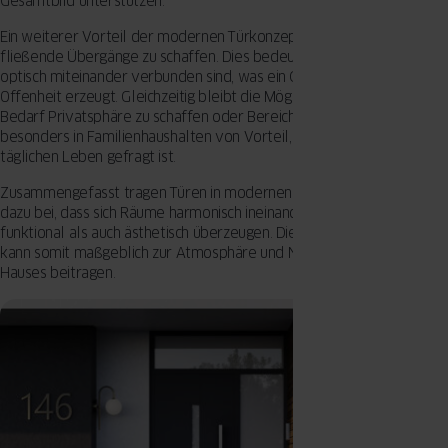
Gesamtbild unterstützen.
Ein weiterer Vorteil der modernen Türkonzepte ist ihre Fähigkeit,
fließende Übergänge zu schaffen. Dies bedeutet, dass Räume
optisch miteinander verbunden sind, was ein Gefühl von Weite und
Offenheit erzeugt. Gleichzeitig bleibt die Möglichkeit bestehen, bei
Bedarf Privatsphäre zu schaffen oder Bereiche abzutrennen. Dies ist
besonders in Familienhaushalten von Vorteil, wo Flexibilität im
täglichen Leben gefragt ist.
Zusammengefasst tragen Türen in modernen Grundrissen wesentlich
dazu bei, dass sich Räume harmonisch ineinanderfügen und sowohl
funktional als auch ästhetisch überzeugen. Die Wahl der richtigen Tür
kann somit maßgeblich zur Atmosphäre und Nutzbarkeit eines
Hauses beitragen.