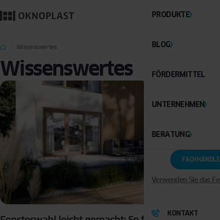
PRODUKTE
BLOG
Wissenswertes
Wissenswertes
FÖRDERMITTEL
UNTERNEHMEN
BERATUNG
FACHHÄNDLE
Verwenden Sie das Fe
KONTAKT
Fensterwahl leicht gemacht: So finden Sie die