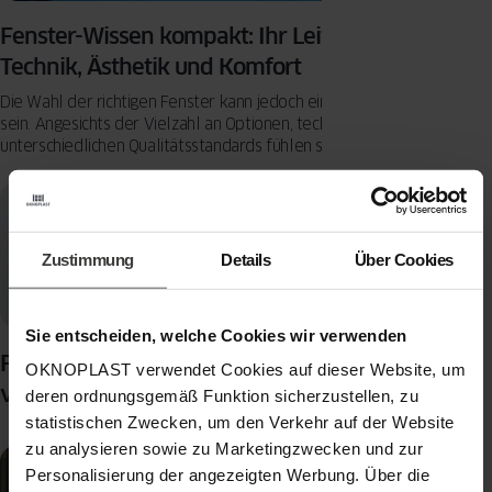
Fenster-Wissen kompakt: Ihr Leitfaden zu
Technik, Ästhetik und Komfort
Die Wahl der richtigen Fenster kann jedoch eine Herausforderung
sein. Angesichts der Vielzahl an Optionen, technischen Begriffen und
unterschiedlichen Qualitätsstandards fühlen sich viele Hausbesitzer
überfordert.
Zustimmung
Details
Über Cookies
Sie entscheiden, welche Cookies wir verwenden
Fenster austauschen: So sparen Sie Energie und
OKNOPLAST verwendet Cookies auf dieser Website, um
verbessern den Wohnkomfort
deren ordnungsgemäß Funktion sicherzustellen, zu
statistischen Zwecken, um den Verkehr auf der Website
zu analysieren sowie zu Marketingzwecken und zur
Personalisierung der angezeigten Werbung. Über die