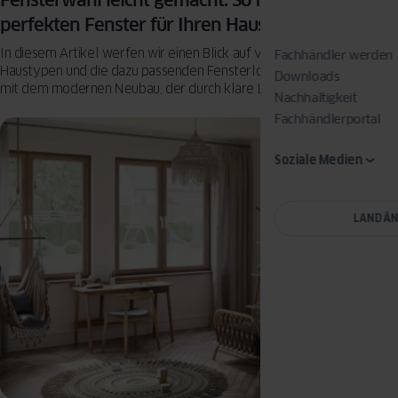
perfekten Fenster für Ihren Haustyp
In diesem Artikel werfen wir einen Blick auf verschiedene
Fachhändler werden
Haustypen und die dazu passenden Fensterlösungen. Beginnen wir
Downloads
mit dem modernen Neubau, der durch klare Linien, viel Licht und
Nachhaltigkeit
hohe Effizienz besticht.
Fachhändlerportal
Soziale Medien
LAND Ä