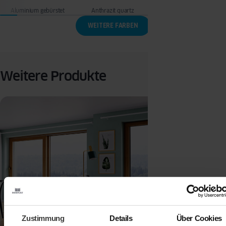
Aluminium gebürstet
Anthrazit quartz
Anthrazit wood
WEITERE FARBEN
Weitere Produkte
Zustimmung
Details
Über Cookies