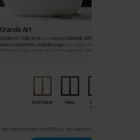
Grande Art
GEMACHT FÜR LICHT.
Fenster GRANDE ART
Langlebigkeit
Das
verbindet
durch patentierte Statiklösungen
mit sichtbar mehr Tageslichteinfall. Die
Höhe des Flügels wurde um 10 mm abgesenkt. Dadurch ist bei gleicher
Fenstergröße die Verglasungsfläche größer. Infolgedessen lässt das Fenster im
22 % mehr Licht.
Klasse A
Durchschnitt etwa
Das 6-Kammer Profil der
Premium Qualität
bedeutet für Sie
über einen langen Zeitraum.
ECOFUSION
PAVA
GRANDE
GRANDE
CLASSIC
ART
Wie unterscheidet sich PROLUX von anderen OKNOPLAST-Fenstern?