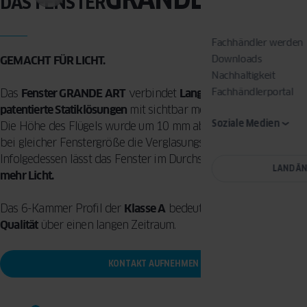
DAS FENSTER
Fachhändler werden
Downloads
GEMACHT FÜR LICHT.
Nachhaltigkeit
Fachhändlerportal
Das
Fenster GRANDE ART
verbindet
Langlebigkeit durch
patentierte Statiklösungen
mit sichtbar mehr Tageslichteinfall.
Soziale Medien
Die Höhe des Flügels wurde um 10 mm abgesenkt. Dadurch ist
bei gleicher Fenstergröße die Verglasungsfläche größer.
Infolgedessen lässt das Fenster im Durchschnitt etwa
22 %
LAND Ä
mehr Licht.
Das 6-Kammer Profil der
Klasse A
bedeutet für Sie
Premium
Qualität
über einen langen Zeitraum.
KONTAKT AUFNEHMEN