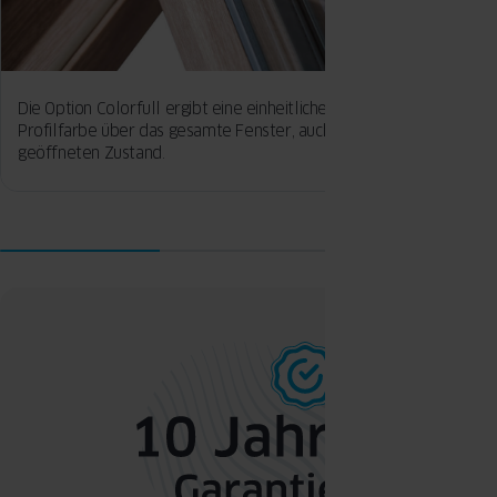
Die Option Colorfull ergibt eine einheitliche
Die schlanke
Profilfarbe über das gesamte Fenster, auch im
durch die gl
geöffneten Zustand.
verweisen au