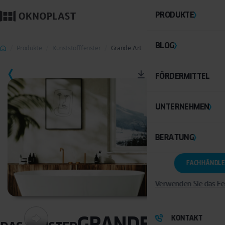
PRODUKTE
BLOG
Produkte
Kunststofffenster
Grande Art
PDF
SPEICHERN
FÖRDERMITTEL
UNTERNEHMEN
BERATUNG
FACHHÄNDLE
Verwenden Sie das Fe
GRANDE ART
KONTAKT