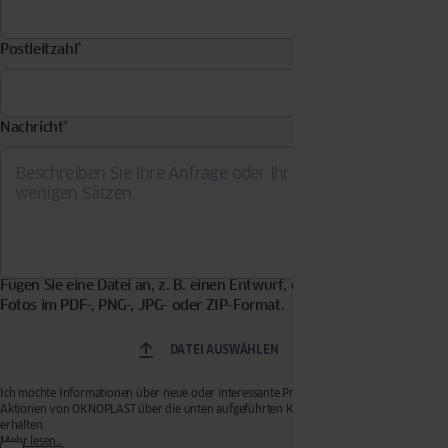
Postleitzahl
*
Nachricht
*
Fügen Sie eine Datei an, z. B. einen Entwurf, eine Visualisierung,
Fotos im PDF-, PNG-, JPG- oder ZIP-Format.
DATEI AUSWÄHLEN
Ich möchte Informationen über neue oder interessante Produkte, Dienstleistungen und
Aktionen von OKNOPLAST über die unten aufgeführten Kommunikationsmittel
erhalten.
Die erteilte Einwilligung ist freiwillig. Sie können Ihre Einwilligung jederzeit widerrufen,
Mehr lesen…