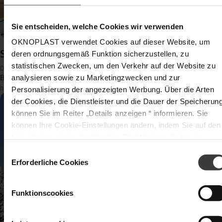
Sie entscheiden, welche Cookies wir verwenden
OKNOPLAST verwendet Cookies auf dieser Website, um
SLIDE – Schiebetür
deren ordnungsgemäß Funktion sicherzustellen, zu
statistischen Zwecken, um den Verkehr auf der Website zu
Terrassentür SLIDE
intuitiven
Die
überzeugt mit einer einfachen und
analysieren sowie zu Marketingzwecken und zur
Bedienung
innovativen Schiebe-Mechanismus
dank eines
und
Stabilität
herausragender
. Mit einer Bautiefe von 70 mm eignet sie sich
Personalisierung der angezeigten Werbung. Über die Arten
sowohl für die Renovierung als auch für Neubauten
und passt sich durch
der Cookies, die Dienstleister und die Dauer der Speicherun
ein minimalistisches Design hervorragend jedem Baustil an. Die SLIDE punktet
können Sie im Reiter „Details anzeigen “ informieren. Sie
optimalen Wärmedämmparametern
mit
und hohem Komfort bei einem
sehr guten Preis-Leistungsverhältnis.
können Ihre Cookie-Einstellungen ändern, indem Sie auf den
Link klicken, der in der
Cookie -Richtlinie
zu finden ist.
Verantwortlicher Ihrer personenbezogenen Daten ist die
Einwilligungsauswahl
Gesellschaft Oknoplast sp. z o.o. Weitere Informationen übe
Erforderliche Cookies
personenbezogene Daten und Ihre Rechte finden Sie in der
Datenschutzrichtlinie
Funktionscookies