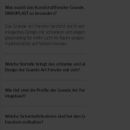
Was macht das Kunststofffenster Grande Art von
OKNOPLAST so besonders?
Das Grande Art Fenster besticht durch sein modernes,
elegantes Design mit schlanken und abgerundeten Profilen, die
gleichzeitig für mehr Licht im Raum sorgen. Es vereint Optik und
Funktionalität auf hohem Niveau.
Welche Vorteile bringt das schlanke und abgerundete
Design der Grande Art Fenster mit sich?
Durch die schmalen Profile bekommt das Fenster eine größere
Glasfläche, was mehr Tageslicht reinlässt und für eine helle,
Wie tief sind die Profile der Grande Art Fenster
freundliche Atmosphäre sorgt. Außerdem sieht es dadurch sehr
eingebaut?
zeitgemäß und stilvoll aus.
Die Profile haben eine Einbautiefe von 70 Millimetern – das
sorgt für Stabilität und eine gute Wärmedämmung.
Welche Sicherheitsfeatures sind bei den Grande Art
Fenstern enthalten?