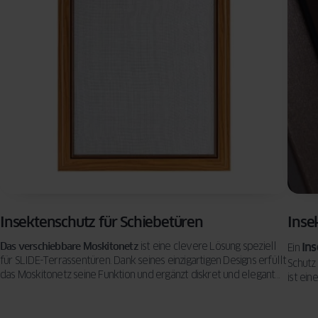
Reinigungsme
KONZEPT
BESCHLÄGE
Vorhänge für d
Sicherheitsfun
Wohnzimmer –
FENSTER
INSEKTENSCHUTZ
VERGLEICHEN
Fenster: so sc
praktische Tip
SPROSSEN
Ihr Zuhause
Designern
5 häufige Fehle
Auswahl von F
So treffen Sie 
Entscheidung
Insektenschutz für Schiebetüren
Inse
Das verschiebbare Moskitonetz
ist eine clevere Lösung speziell
Ins
Ein
für SLIDE-Terrassentüren. Dank seines einzigartigen Designs erfüllt
Schutz
das Moskitonetz seine Funktion und ergänzt diskret und elegant
ist ein
die Ästhetik des Systems.
Terras
sind au