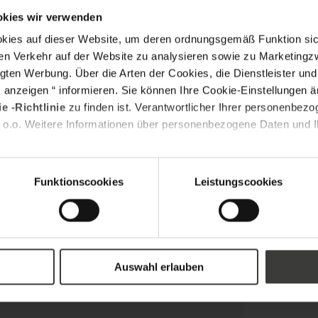
okies wir verwenden
s auf dieser Website, um deren ordnungsgemäß Funktion sich
en Verkehr auf der Website zu analysieren sowie zu Marketing
gten Werbung. Über die Arten der Cookies, die Dienstleister un
s anzeigen “ informieren. Sie können Ihre Cookie-Einstellungen 
tos im PDF-, PNG-, JPG- oder ZIP-Format.
e -Richtlinie
zu finden ist. Verantwortlicher Ihrer personenbezo
 o.o. Weitere Informationen über personenbezogene Daten und Ih
d Aktionen von OKNOPLAST über die unten aufgeführten
Funktionscookies
Leistungscookies
ufen, indem Sie den Link zum Einwilligungsmanagement verwenden oder
efon & SMS
 ist Oknoplast Sp. z o.o.
werden verarbeitet, um mit Ihnen in Kontakt treten zu können,
prechen, sofern Sie dem zugestimmt haben.
Weitere Informationen
arbeiten und ein Angebot zu erstellen, werden Ihre persönlichen
tergeleitet.
Auswahl erlauben
ir Sie per E-Mail oder Telefon kontaktieren, um Ihre Anfrage zu
an folgende Adresse senden:
privacy@oknoplast.de