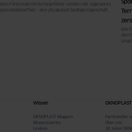
Spo
isten Fällen kein Herstellungsfehler, sondern der sogenannte
Ter
ppelscheibeneffekt – eine physikalisch bedingte Eigenschaft
n Mehrscheiben-Isolierglas.
zer
Eine E
dem E
Ursach
Glas.
Wissen
OKNOPLAST
OKNOPLAST Magazin
Fachhändler 
Wissenswertes
Über uns
Lexikon
30 Jahre OK