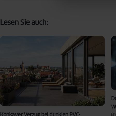
Lesen Sie auch:
Do
W
Konkaver Verzug bei dunklen PVC-
Ein