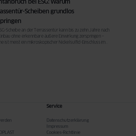
ntanbruch bei ESG: Warum
rassentür-Scheiben grundlos
springen
SG-Scheibe an der Terrassentür kann bis zu zehn Jahre nach
inbau ohne erkennbare äußere Einwirkung zerspringen –
e ist meist ein mikroskopischer Nickelsulfid-Einschluss im
Service
werden
Datenschutzerklärung
Impressum
NOPLAST
Cookies-Richtlinie