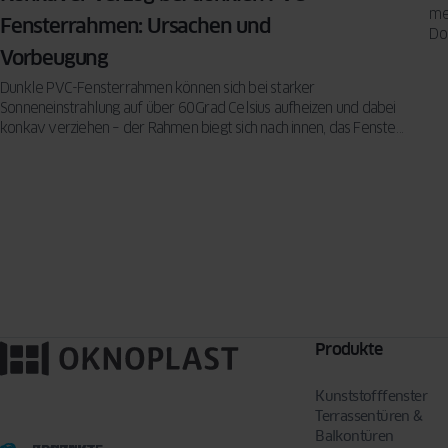
me
Fensterrahmen: Ursachen und
Do
vo
Vorbeugung
Dunkle PVC-Fensterrahmen können sich bei starker
Sonneneinstrahlung auf über 60 Grad Celsius aufheizen und dabei
konkav verziehen – der Rahmen biegt sich nach innen, das Fenster
klemmt oder wird undicht.
Produkte
Kunststofffenster
Terrassentüren &
Balkontüren