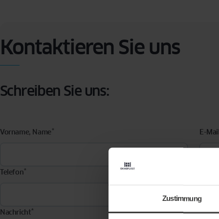
Lebens
können
Kontaktieren Sie uns
Schreiben Sie uns:
*
Vorname, Name
E-Mai
*
Telefon
Postle
Zustimmung
*
Nachricht