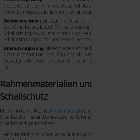
bietet jedoch den geringsten Schallschutz und ist für Gebäude mit
hoher Lärmbelastung nicht empfehlenswert.
Doppelverglasung
: Eine gängige Option, die sowohl Wärme- als
auch Schallschutz bietet. Durch die Verwendung von
Schallschutzglas und unterschiedlich dicken Glasscheiben kann die
Schalldämmung weiter verbessert werden.
Dreifachverglasung
: Bietet die beste Schalldämmung, ist aber auch
die teuerste Option. Ideal für Gebäude in stark lärmgeplagten
Gebieten oder wenn ein besonders hoher Schallschutz erforderlich
ist.
Rahmenmaterialien und
Schallschutz
Die Wahl des richtigen
Rahmenmaterials
ist ebenfalls wichtig für den
Schallschutz. Hier sind einige gängige Materialien und ihre
Schallschutzeigenschaften:
Holz: Holzrahmen haben von Natur aus gute