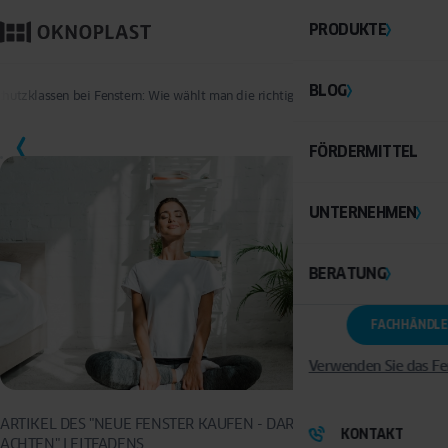
PRODUKTE
BLOG
chutzklassen bei Fenstern: Wie wählt man die richtigen Schallschutzfenster aus
SPEICHERN
FÖRDERMITTEL
UNTERNEHMEN
BERATUNG
FACHHÄNDLE
Verwenden Sie das Fe
ARTIKEL DES "NEUE FENSTER KAUFEN - DARAUF SOLLTEN SIE
KONTAKT
ACHTEN" LEITFADENS