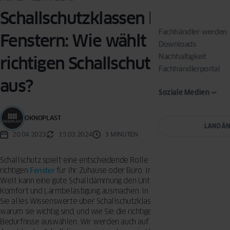
Schallschutzklassen bei
Fachhändler werden
Fenstern: Wie wählt man die
Downloads
Nachhaltigkeit
richtigen Schallschutzfenster
Fachhändlerportal
aus?
Soziale Medien
OKNOPLAST
LAND Ä
20.04.2023
15.03.2024
3 MINUTEN
Schallschutz spielt eine entscheidende Rolle bei der Auswahl der
richtigen
Fenster
für Ihr Zuhause oder Büro. In einer immer lauteren
Welt kann eine gute Schalldämmung den Unterschied zwischen
Komfort und Lärmbelästigung ausmachen. In diesem Artikel erfahre
Sie alles Wissenswerte über Schallschutzklassen bei
Fenstern
,
warum sie wichtig sind, und wie Sie die richtige Klasse für Ihre
Bedürfnisse auswählen. Wir werden auch auf die verschiedenen