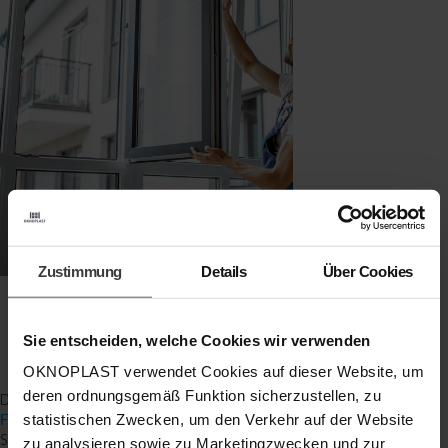
Zustimmung
Details
Über Cookies
Sie entscheiden, welche Cookies wir verwenden
OKNOPLAST verwendet Cookies auf dieser Website, um
deren ordnungsgemäß Funktion sicherzustellen, zu
Dichtungen sind ein oft übersehener Aspekt des Schallschutzes bei
statistischen Zwecken, um den Verkehr auf der Website
Fenstern
. Hochwertige Dichtungen tragen erheblich zur
Schalldämmung bei, indem sie den Schall an den Fensterfugen
zu analysieren sowie zu Marketingzwecken und zur