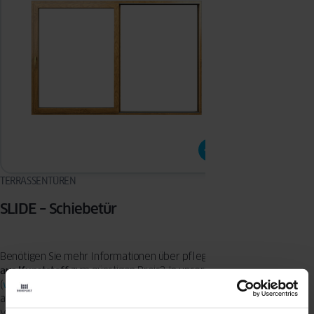
TERRASSENTÜREN
SLIDE – Schiebetür
Benötigen Sie mehr Informationen über pflegleichte
Terrassentüren
aus Kunststoff
zum günstigen Preis? In unserem Produktangebot
(
www.oknoplast.de/balkon-terrasse
) können Sie sich mit dem
aktuellen Angebot von Oknoplast vertraut machen. Terrassentüren
von Oknoplast überzeugen mit ihren guten