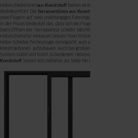
Hebeschiebetüren
aus Kunststoff
bieten einen sehr hohen
Wohnkomfort. Die
Terrassentüren aus Kunststoff
dieser Art sind mit
zwei Flügeln auf zwei unabhängigen Führungsschienen ausgestattet.
In der Praxis bedeutet das, dass sich ein Flügel vor den anderen
beim Öffnen der Terrassentür schiebt. Möchten Sie eine sehr große
Hebeschiebetür einbauen lassen? Kein Problem! Diese innovative
Hebe-Schiebe-Technologie ermöglicht auch extrem große
Konstruktionen aufzubauen. Auch bei großen Konstruktionen ist das
System stabil und leicht zu bedienen. Hebeschiebetüren
aus
Kunststoff
lassen sich mühelos zur Seite hin öffnen.