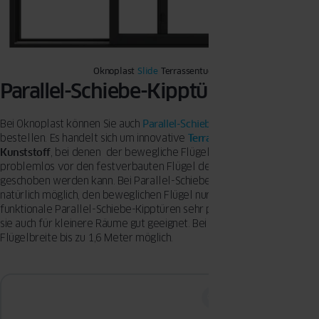
Oknoplast
Slide
Terrassentueren
Parallel-Schiebe-Kipptüren (PSKT)
Bei Oknoplast können Sie auch
Parallel-Schiebe-Kipptüren (PSKT)
bestellen. Es handelt sich um innovative
Terrassentüren
aus
Kunststoff
, bei denen der bewegliche Flügel gekippt und dann
problemlos vor den festverbauten Flügel der Terrassentür
geschoben werden kann. Bei Parallel-Schiebe-Kipptüren ist es
natürlich möglich, den beweglichen Flügel nur zu kippen. Da
funktionale Parallel-Schiebe-Kipptüren sehr platzsparend sind, sind
sie auch für kleinere Räume gut geeignet. Bei Oknoplast ist eine
Flügelbreite bis zu 1,6 Meter möglich.