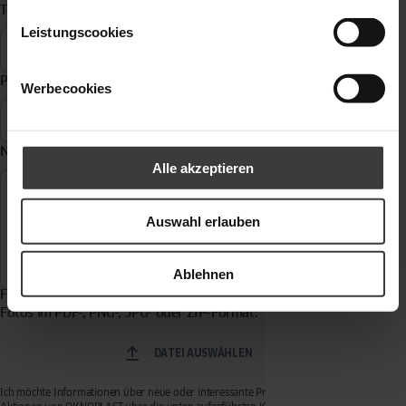
Telefon
*
Leistungscookies
Postleitzahl
*
Werbecookies
Nachricht
*
Alle akzeptieren
Auswahl erlauben
Ablehnen
Fügen Sie eine Datei an, z. B. einen Entwurf, eine Visualisierung,
Fotos im PDF-, PNG-, JPG- oder ZIP-Format.
DATEI AUSWÄHLEN
Ich möchte Informationen über neue oder interessante Produkte, Dienstleistungen und