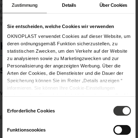
Zustimmung
Details
Über Cookies
Wärmedämmeigenschaften. Ansprechendes Design, hohe Sicherheit,
Energieeinsparung, Langlebigkeit – das alles können Sie erwarten,
wenn Sie sich für eine Terrassentür aus Kunstsoff entscheiden.
Wählen Sie das richtige Modell aus!
Sie entscheiden, welche Cookies wir verwenden
OKNOPLAST verwendet Cookies auf dieser Website, um
Kontaktieren Sie uns
deren ordnungsgemäß Funktion sicherzustellen, zu
statistischen Zwecken, um den Verkehr auf der Website
zu analysieren sowie zu Marketingzwecken und zur
Personalisierung der angezeigten Werbung. Über die
Schreiben Sie uns:
Arten der Cookies, die Dienstleister und die Dauer der
Speicherung können Sie im Reiter „Details anzeigen “
informieren. Sie können Ihre Cookie-Einstellungen
Vorname, Name
*
ändern, indem Sie auf den Link klicken, der in der
Cookie
-Richtlinie
zu finden ist. Verantwortlicher Ihrer
Einwilligungsauswahl
personenbezogenen Daten ist die Gesellschaft Oknoplast
Erforderliche Cookies
E-Mail Adresse
*
sp. z o.o. Weitere Informationen über personenbezogene
Daten und Ihre Rechte finden Sie in der
Funktionscookies
Datenschutzrichtlinie