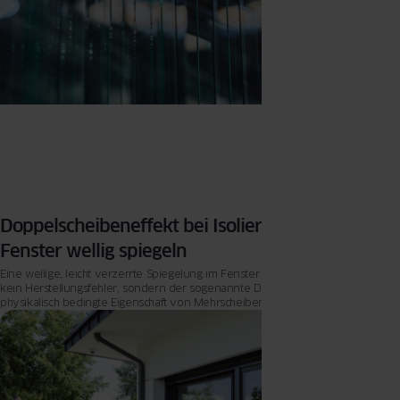
Doppelscheibeneffekt bei Isolierglas: Warum
Fenster wellig spiegeln
Eine wellige, leicht verzerrte Spiegelung im Fenster ist in den meisten Fällen
kein Herstellungsfehler, sondern der sogenannte Doppelscheibeneffekt – eine
physikalisch bedingte Eigenschaft von Mehrscheiben-Isolierglas.