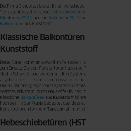
Die Firma Oknoplast bietet Ihnen verschiedene
Terrassentürsysteme, wie
Hebeschiebetüren (HST)
,
Parallel-Schiebe-
Kipptüren (PSKT)
und die
Schiebetür SLIDE
sowie klassische
Balkontüren
aus Kunststoff.
Klassische Balkontüren aus
Kunststoff
Diese Türen kommen sowohl im Terrassen- als auch Balkonbereich
zum Einsatz. Die sog. Fenstertüren haben auf Wunsch eine relativ
flache Schwelle und werden in allen Systemen von Oknoplast
angeboten. Es ist zu betonen, dass das aktuelle Angebot von
Oknoplast energiesparende Systeme umfasst, dank denen Sie
Wärmeverluste in Ihrem Haus effektiv reduzieren können.
Klassische
Balkontüren
aus Kunststoff
können bis zu 2,60 Meter
hoch sein. In der Praxis bedeutet das, dass auch große
Konstruktionen für mehr Tageseinfall möglich sind.
Hebeschiebetüren (HST)