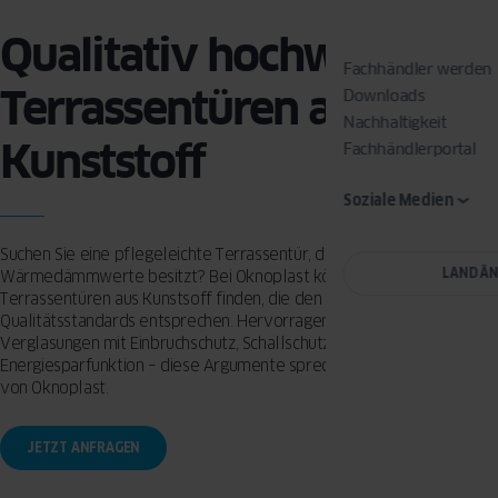
Qualitativ hochwertige
Fachhändler werden
Terrassentüren aus
Downloads
Nachhaltigkeit
Kunststoff
Fachhändlerportal
Soziale Medien
Suchen Sie eine pflegeleichte Terrassentür, die gute
LAND Ä
Wärmedämmwerte besitzt? Bei Oknoplast können Sie
Terrassentüren aus Kunstsoff finden, die den neuesten
Qualitätsstandards entsprechen. Hervorragende Optik, viele Farben,
Verglasungen mit Einbruchschutz, Schallschutz, Sichtschutz und
Energiesparfunktion – diese Argumente sprechen für Terrassentüren
von Oknoplast.
JETZT ANFRAGEN