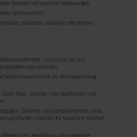
ärkte Rahmen und spezielle Verglasungen.
r mehr Wohnkomfort.
d Rauch, besonders wichtig in öffentlichen
d Aluminiumfenster – und worin sie sich
satzgebieten unterscheiden.
me und Mehrkammertechnik die Wärmedämmung,
-, Dreh-Kipp-, Schiebe- und Stulpfenster, und
en.
ndbogen-, Dreiecks- und Sprossenfenster sowie
it spezifischen Vorteilen für Sicherheit, Komfort
 pflegeleichte Dekorfolien oder langlebige