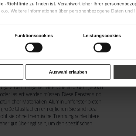
e -Richtlinie
zu finden ist. Verantwortlicher Ihrer personenbezo
r Rahmen als
 o.o. Weitere Informationen über personenbezogene Daten und Ih
Funktionscookies
Leistungscookies
e Funktionalität und Ästhetik Ihres
n ein hervorragendes Preis-Leistungs-Verhältnis.
urch hohe Energieeffizienz aus, dank ihrer
eal für Neubauten sowie Sanierungen und bieten
Auswahl erlauben
 Designoptionen.
nd gute Dämmeigenschaften. Sie erfordern jedoch
oder lasiert werden müssen. Diese Fenster sind
türlicher Materialien. Aluminiumfenster bieten
 große Glasflächen ermöglichen. Sie sind ideal
ohl sie ohne thermische Trennung schlechtere
her gut überlegt sein, um den spezifischen