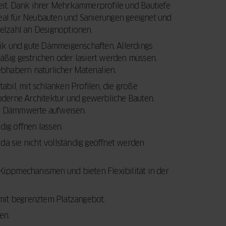
eit. Dank ihrer Mehrkammerprofile und Bautiefe
Ihre Fenster und
entscheidenden
ideal für Neubauten und Sanierungen geeignet und
Türen eine
Faktoren, die Sie
LEITFADEN
LESEN
elzahl an Designoptionen.
Modernisierung
beim Fensterkauf
benötigen.
berücksichtigen
ik und gute Dämmeigenschaften. Allerdings
Außerdem
sollten.
äßig gestrichen oder lasiert werden müssen.
erfahren Sie,
bhabern natürlicher Materialien.
wie Sie mit der
JETZT LESEN
abil, mit schlanken Profilen, die große
staatlichen
oderne Architektur und gewerbliche Bauten.
BAFA-
re Dämmwerte aufweisen.
Förderung Geld
dig öffnen lassen.
sparen können.
 da sie nicht vollständig geöffnet werden
LEITFADEN
ippmechanismen und bieten Flexibilität in der
LESEN
 mit begrenztem Platzangebot.
en.