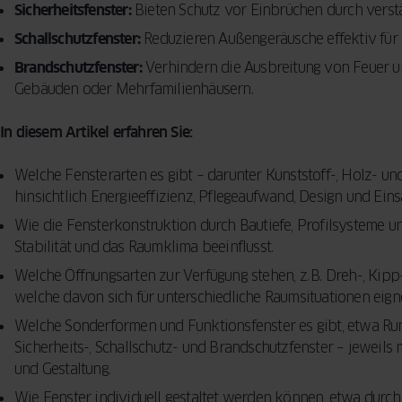
Sicherheitsfenster:
Bieten Schutz vor Einbrüchen durch verst
Schallschutzfenster:
Reduzieren Außengeräusche effektiv fü
Brandschutzfenster:
Verhindern die Ausbreitung von Feuer un
Gebäuden oder Mehrfamilienhäusern.
In diesem Artikel erfahren Sie:
Welche Fensterarten es gibt – darunter Kunststoff-, Holz- un
hinsichtlich Energieeffizienz, Pflegeaufwand, Design und Ein
Wie die Fensterkonstruktion durch Bautiefe, Profilsyste
Stabilität und das Raumklima beeinflusst.
Welche Öffnungsarten zur Verfügung stehen, z. B. Dreh-, Kipp
welche davon sich für unterschiedliche Raumsituationen eign
Welche Sonderformen und Funktionsfenster es gibt, etwa Ru
Sicherheits-, Schallschutz- und Brandschutzfenster – jeweils m
und Gestaltung.
Wie Fenster individuell gestaltet werden können, etwa durch