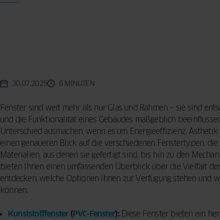
Reinigungsme
KONZEPT
BESCHLÄGE
Vorhänge für d
Sicherheitsfun
Wohnzimmer –
FENSTER
INSEKTENSCHUTZ
VERGLEICHEN
Fenster: so sc
praktische Tip
SPROSSEN
Ihr Zuhause
Designern
5 häufige Fehle
Auswahl von F
30.07.2025
6 MINUTEN
So treffen Sie 
Entscheidung
Fenster sind weit mehr als nur Glas und Rahmen – sie sind ent
und die Funktionalität eines Gebäudes maßgeblich beeinflussen
Unterschied ausmachen, wenn es um Energieeffizienz, Ästhetik 
einen genaueren Blick auf die verschiedenen Fenstertypen, die 
Materialien, aus denen sie gefertigt sind, bis hin zu den Mecha
bieten Ihnen einen umfassenden Überblick über die Vielfalt de
entdecken, welche Optionen Ihnen zur Verfügung stehen und wie
können.
Kunststofffenster
(
PVC-Fenster
):
Diese Fenster bieten ein her