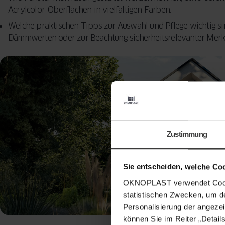
Acrylcolor-Oberflächen in vielfältigen Farben.
Welche praktischen Tipps zur Auswahl und Pflege wichtig sin
Dämmwerten oder zur Beachtung sicherheitsrelevanter Merk
Zustimmung
Sie entscheiden, welche Co
OKNOPLAST verwendet Cookie
statistischen Zwecken, um d
Personalisierung der angezei
können Sie im Reiter „Detail