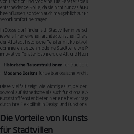
von Tradition und Moderne. Die Fenster spielen dabei eine
entscheidende Rolle, da sie nicht nur das äußere Erscheinungsbild
beeinflussen, sondern auch maßgeblich zur Energieeffizienz und zum
Wohnkomfort beitragen.
In Düsseldorf finden sich Stadtvillen in verschiedenen Vierteln, die
jeweils ihren eigenen architektonischen Charakter haben. Während in
der Altstadt historische Fenster mit kunstvollen Verzierungen
dominieren, setzen moderne Stadtteile wie Pempelfort auf
innovative Fensterlösungen, die Alt und Neu geschickt kombinieren.
Historische Rekonstruktionen
für traditionelle Viertel
Moderne Designs
für zeitgenössische Architektur
Diese Vielfalt zeigt, wie wichtig es ist, bei der Wahl der Fenster
sowohl auf ästhetische als auch funktionale Aspekte zu achten.
Kunststofffenster bieten hier eine hervorragende Lösung, da sie
durch ihre Flexibilität in Design und Funktionalität überzeugen.
Die Vorteile von Kunststofffenstern
für Stadtvillen