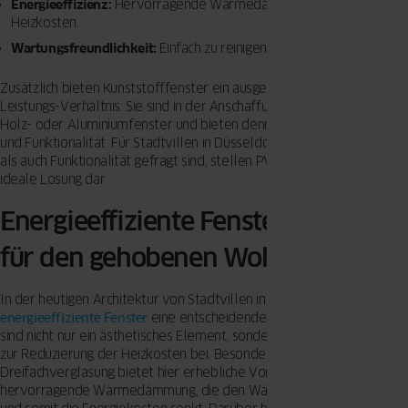
Energieeffizienz:
Hervorragende Wärmedämmung reduziert
Heizkosten.
Wartungsfreundlichkeit:
Einfach zu reinigen und pflegeleicht.
Zusätzlich bieten Kunststofffenster ein ausgezeichnetes Preis-
Leistungs-Verhältnis. Sie sind in der Anschaffung oft günstiger als
Holz- oder Aluminiumfenster und bieten dennoch eine hohe Qualität
und Funktionalität. Für Stadtvillen in Düsseldorf, wo sowohl Ästhetik
als auch Funktionalität gefragt sind, stellen PVC-Fenster somit eine
ideale Lösung dar.
Energieeffiziente Fensterlösungen
für den gehobenen Wohnbau
In der heutigen Architektur von Stadtvillen in Düsseldorf spielen
energieeffiziente Fenster
eine entscheidende Rolle. Diese Fenster
sind nicht nur ein ästhetisches Element, sondern tragen maßgeblich
zur Reduzierung der Heizkosten bei. Besonders die
Dreifachverglasung bietet hier erhebliche Vorteile. Sie sorgt für eine
hervorragende Wärmedämmung, die den Wärmeverlust minimiert