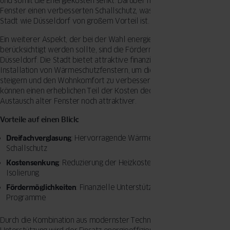
und somit die Energiekosten senkt. Darüber hinaus bieten solche
Fenster einen verbesserten Schallschutz, was in einer lebhaften
Stadt wie Düsseldorf von großem Vorteil ist.
Ein weiterer Aspekt, der bei der Wahl energieeffizienter Fenster
berücksichtigt werden sollte, sind die Fördermöglichkeiten in
Düsseldorf. Die Stadt bietet attraktive finanzielle Zuschüsse für die
Installation von Wärmeschutzfenstern, um die Energieeffizienz zu
steigern und den Wohnkomfort zu verbessern. Diese Förderungen
können einen erheblichen Teil der Kosten decken und machen den
Austausch alter Fenster noch attraktiver.
Vorteile auf einen Blick:
Dreifachverglasung
: Hervorragende Wärmedämmung und
Schallschutz
Kostensenkung
: Reduzierung der Heizkosten durch bessere
Isolierung
Fördermöglichkeiten
: Finanzielle Unterstützung durch städtische
Programme
Durch die Kombination aus modernster Technologie und finanzieller