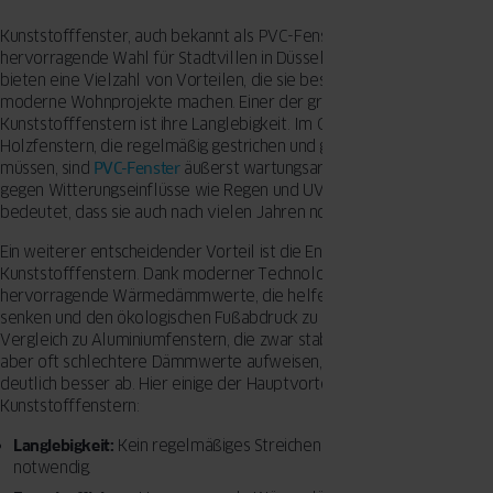
Kunststofffenster, auch bekannt als PVC-Fenster, sind eine
hervorragende Wahl für Stadtvillen in Düsseldorf. Diese Fenster
bieten eine Vielzahl von Vorteilen, die sie besonders attraktiv für
moderne Wohnprojekte machen. Einer der größten Vorteile von
Kunststofffenstern ist ihre Langlebigkeit. Im Gegensatz zu
Holzfenstern, die regelmäßig gestrichen und gepflegt werden
müssen, sind
PVC-Fenster
äußerst wartungsarm. Sie sind resistent
gegen Witterungseinflüsse wie Regen und UV-Strahlung, was
bedeutet, dass sie auch nach vielen Jahren noch gut aussehen.
Ein weiterer entscheidender Vorteil ist die Energieeffizienz von
Kunststofffenstern. Dank moderner Technologien bieten sie
hervorragende Wärmedämmwerte, die helfen, Heizkosten zu
senken und den ökologischen Fußabdruck zu reduzieren. Im
Vergleich zu Aluminiumfenstern, die zwar stabil und langlebig sind,
aber oft schlechtere Dämmwerte aufweisen, schneiden PVC-Fenster
deutlich besser ab. Hier einige der Hauptvorteile von
Kunststofffenstern:
Langlebigkeit:
Kein regelmäßiges Streichen oder spezielle Pflege
notwendig.