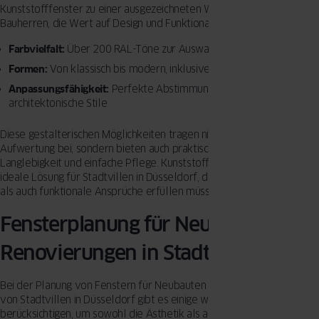
Kunststofffenster zu einer ausgezeichneten Wahl für anspruchsvolle
Bauherren, die Wert auf Design und Funktionalität legen.
Farbvielfalt:
Über 200 RAL-Töne zur Auswahl
Formen:
Von klassisch bis modern, inklusive Sonderformen
Anpassungsfähigkeit:
Perfekte Abstimmung auf Fassaden und
architektonische Stile
Diese gestalterischen Möglichkeiten tragen nicht nur zur optischen
Aufwertung bei, sondern bieten auch praktische Vorteile wie
Langlebigkeit und einfache Pflege. Kunststofffenster sind daher eine
ideale Lösung für Stadtvillen in Düsseldorf, die sowohl ästhetische
als auch funktionale Ansprüche erfüllen müssen.
Fensterplanung für Neubauten und
Renovierungen in Stadtvillen
Bei der Planung von Fenstern für Neubauten oder Renovierungen
von Stadtvillen in Düsseldorf gibt es einige wichtige Aspekte zu
berücksichtigen, um sowohl die Ästhetik als auch die Funktionalität zu