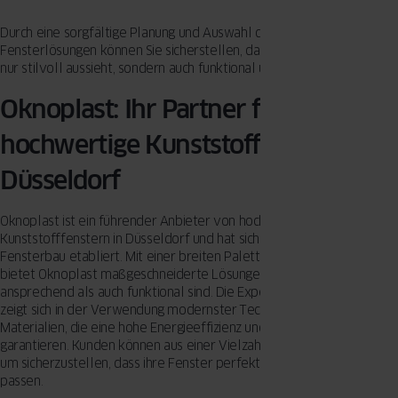
Durch eine sorgfältige Planung und Auswahl der passenden
Fensterlösungen können Sie sicherstellen, dass Ihre Stadtvilla nicht
nur stilvoll aussieht, sondern auch funktional und zukunftssicher ist.
Oknoplast: Ihr Partner für
hochwertige Kunststofffenster in
Düsseldorf
Oknoplast ist ein führender Anbieter von hochwertigen
Kunststofffenstern in Düsseldorf und hat sich als Experte im Bereich
Fensterbau etabliert. Mit einer breiten Palette an PVC-Fenstern
bietet Oknoplast maßgeschneiderte Lösungen, die sowohl ästhetisch
ansprechend als auch funktional sind. Die Expertise von Oknoplast
zeigt sich in der Verwendung modernster Technologien und
Materialien, die eine hohe Energieeffizienz und Langlebigkeit
garantieren. Kunden können aus einer Vielzahl von Designs wählen,
um sicherzustellen, dass ihre Fenster perfekt zum Stil ihrer Stadtvilla
passen.