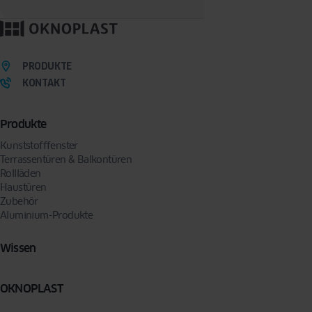
den ausgewählten Oknoplast Vertriebspartner weitergeleitet.
Mit dem Absenden des Formulars erklären Sie sich freiwillig damit einverstanden, dass
wir Sie per E-Mail oder Telefon kontaktieren, um Ihre Anfrage zu bearbeiten. Sie können
Ihre Zustimmung jederzeit widerrufen, indem Sie eine Anfrage an folgende Adresse
senden:
privacy@oknoplast.de
PRODUKTE
KONTAKT
Produkte
Kunststofffenster
Terrassentüren & Balkontüren
Rollläden
Haustüren
Zubehör
Aluminium-Produkte
Wissen
OKNOPLAST