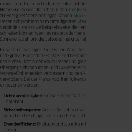
maximieren. Ein entscheidender Faktor ist die Integration von Smart
Home Funktionen, die nicht nur den Komfort erhöhen, sondern auch
zur Energieeffizienz beitragen können.
Moderne Kunststofffenster
lassen sich problemlos mit intelligenten Steuerungssystemen
verbinden, sodass Sie beispielsweise die Fenster automatisch
schließen können, wenn es regnet oder bei starker
Sonneneinstrahlung die Jalousien herunterfahren.
Ein weiterer wichtiger Punkt ist die Wahl der richtigen Fensterform
und -größe. Bodentiefe Fenster sind besonders beliebt, da sie viel
natürliches Licht in den Raum lassen und gleichzeitig einen nahtlosen
Übergang zwischen Innen- und Außenbereich schaffen. Dies kann das
Wohngefühl erheblich verbessern und den Raum optisch
vergrößern. Bei der Planung sollten folgende Überlegungen
einbezogen werden:
Lichtdurchlässigkeit:
Große Fensterflächen maximieren den
Lichteinfall.
Sicherheitsaspekte:
Achten Sie auf hochwertige
Sicherheitsbeschläge, um Einbrüche zu verhindern.
Energieeffizienz:
Dreifachverglasung kann helfen, Heizkosten zu
senken.