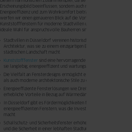
diesem harmonischen Zusammenspiel, da sie nicht nur das äußere
Erscheinungsbild beeinflussen, sondern auch maßgeblich zur
Energieeffizienz und zum Wohnkomfort beitragen. In diesem Artikel
werfen wir einen genaueren Blick auf die Vorteile von
Kunststofffenstern für moderne Stadtvillen und warum sie die
ideale Wahl für anspruchsvolle Bauherren sind.
Stadtvillen in Düsseldorf vereinen historische und moderne
Architektur, was sie zu einem einzigartigen Bestandteil der
städtischen Landschaft macht.
Kunststofffenster
sind eine hervorragende Wahl für Stadtvillen, da
sie langlebig, energieeffizient und wartungsarm sind.
Die Vielfalt an Fensterdesigns ermöglicht es, sowohl traditionelle
als auch moderne architektonische Stile zu ergänzen.
Energieeffiziente Fensterlösungen wie Dreifachverglasung bieten
erhebliche Vorteile in Bezug auf Wärmedämmung und Schallschutz.
In Düsseldorf gibt es Fördermöglichkeiten für die Installation von
energieeffizienten Fenstern, was die Investition noch attraktiver
macht.
Schallschutz- und Sicherheitsfenster erhöhen den Wohnkomfort
und die Sicherheit in einer lebhaften Stadtumgebung.