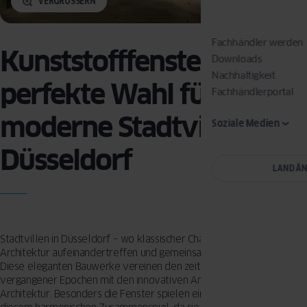
VERGRÖSSERN
Fachhändler werden
Kunststofffenster: Die
Downloads
Nachhaltigkeit
perfekte Wahl für
Fachhändlerportal
moderne Stadtvillen in
Soziale Medien
Düsseldorf
LAND Ä
Stadtvillen in Düsseldorf – wo klassischer Charme und moderne
Architektur aufeinandertreffen und gemeinsam das Stadtbild prägen.
Diese eleganten Bauwerke vereinen den zeitlosen Charme
vergangener Epochen mit den innovativen Ansätzen der heutigen
Architektur. Besonders die Fenster spielen eine zentrale Rolle in