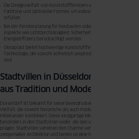
Die Designvielfalt von Kunststofffenstern umfasst über 200 RAL-
Farbtöne und zahlreiche Formen, um individuelle Ansprüche zu
erfüllen.
Bei der Fensterplanung für Neubauten oder Renovierungen sollten
Aspekte wie Lichtdurchlässigkeit, Sicherheitsbeschläge und
Energieeffizienz berücksichtigt werden.
Oknoplast bietet hochwertige Kunststofffenster mit modernster
Technologie, die sowohl ästhetisch ansprechend als auch funktional
sind.
Stadtvillen in Düsseldorf: Ein Mix
aus Tradition und Moderne
Düsseldorf ist bekannt für seine beeindruckende architektonische
Vielfalt, die sowohl historische als auch moderne Elemente
miteinander kombiniert. Diese einzigartige Mischung spiegelt sich
besonders in den Stadtvillen wider, die den urbanen Raum der Stadt
prägen. Stadtvillen vereinen den Charme vergangener Epochen mit
zeitgemäßer Architektur und bieten so eine harmonische Verbindung