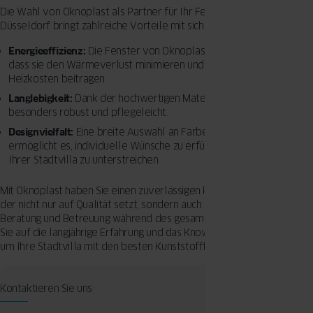
Die Wahl von Oknoplast als Partner für Ihr Fensterprojekt in
Düsseldorf bringt zahlreiche Vorteile mit sich:
Energieeffizienz:
Die Fenster von Oknoplast sind so konzipiert,
dass sie den Wärmeverlust minimieren und somit zur Senkung der
Heizkosten beitragen.
Langlebigkeit:
Dank der hochwertigen Materialien sind die Fenster
besonders robust und pflegeleicht.
Designvielfalt:
Eine breite Auswahl an Farben und Formen
ermöglicht es, individuelle Wünsche zu erfüllen und die Ästhetik
Ihrer Stadtvilla zu unterstreichen.
Mit Oknoplast haben Sie einen zuverlässigen Partner an Ihrer Seite,
der nicht nur auf Qualität setzt, sondern auch auf eine umfassende
Beratung und Betreuung während des gesamten Projekts. Vertrauen
Sie auf die langjährige Erfahrung und das Know-how von Oknoplast,
um Ihre Stadtvilla mit den besten Kunststofffenstern auszustatten.
Kontaktieren Sie uns