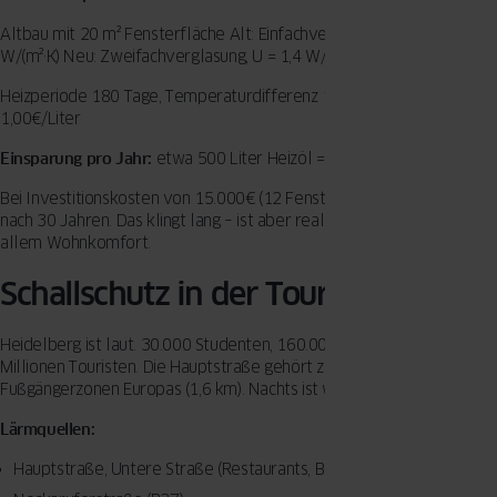
Altbau mit 20 m² Fensterfläche Alt: Einfachverglasung, U = 5,0
W/(m²·K) Neu: Zweifachverglasung, U = 1,4 W/(m²·K)
Heizperiode 180 Tage, Temperaturdifferenz 15°C, Heizölpreis
1,00€/Liter
Einsparung pro Jahr:
etwa 500 Liter Heizöl = 500€
Bei Investitionskosten von 15.000€ (12 Fenster) amortisiert sich das
nach 30 Jahren. Das klingt lang – ist aber realistisch. Sie gewinnen vor
allem Wohnkomfort.
Schallschutz in der Touristenstadt
Heidelberg ist laut. 30.000 Studenten, 160.000 Einwohner, 3
Millionen Touristen. Die Hauptstraße gehört zu den längsten
Fußgängerzonen Europas (1,6 km). Nachts ist was los.
Lärmquellen:
Hauptstraße, Untere Straße (Restaurants, Bars)