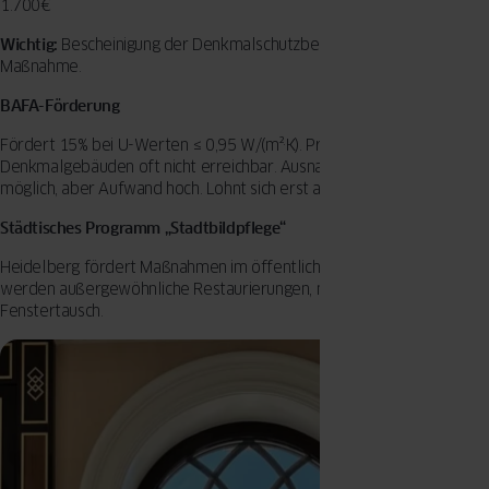
1.700€
Wichtig:
Bescheinigung der Denkmalschutzbehörde VOR Beginn der
Maßnahme.
BAFA-Förderung
Fördert 15% bei U-Werten ≤ 0,95 W/(m²·K). Problem: In
Denkmalgebäuden oft nicht erreichbar. Ausnahmen über §105 GEG
möglich, aber Aufwand hoch. Lohnt sich erst ab 10+ Fenstern.
Städtisches Programm „Stadtbildpflege“
Heidelberg fördert Maßnahmen im öffentlichen Interesse. Geförder
werden außergewöhnliche Restaurierungen, nicht Standard-
Fenstertausch.