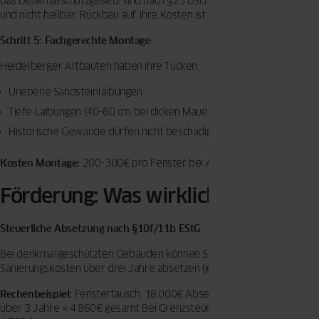
das Denkmalschutzgesetz sind nach §23 DSchG BW bußgeldbewehrt
und nicht heilbar. Rückbau auf Ihre Kosten ist möglich.
Schritt 5: Fachgerechte Montage
Heidelberger Altbauten haben ihre Tücken:
Unebene Sandsteinlaibungen
Tiefe Laibungen (40-60 cm bei dicken Mauern)
Historische Gewände dürfen nicht beschädigt werden
Kosten Montage:
200-300€ pro Fenster bei Altbau-Verhältnissen
Förderung: Was wirklich hilft
Steuerliche Absetzung nach §10f/11b EStG
Bei denkmalgeschützten Gebäuden können Sie 9% der
Sanierungskosten über drei Jahre absetzen (je 3%).
Rechenbeispiel:
Fenstertausch: 18.000€ Absetzbar: 9% = 1.620€/Jahr
über 3 Jahre = 4.860€ gesamt Bei Grenzsteuersatz 35%: Ersparnis ca.