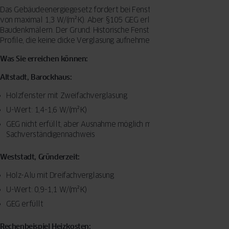
Das Gebäudeenergiegesetz fordert bei Fenstertausch einen U-Wert
von maximal 1,3 W/(m²·K). Aber §105 GEG erlaubt Ausnahmen bei
Baudenkmälern. Der Grund: Historische Fenster haben oft schmale
Profile, die keine dicke Verglasung aufnehmen können.
Was Sie erreichen können:
Altstadt, Barockhaus:
Holzfenster mit Zweifachverglasung
U-Wert: 1,4-1,6 W/(m²·K)
GEG nicht erfüllt, aber Ausnahme möglich mit
Sachverständigennachweis
Weststadt, Gründerzeit:
Holz-Alu mit Dreifachverglasung
U-Wert: 0,9-1,1 W/(m²·K)
GEG erfüllt
Rechenbeispiel Heizkosten: