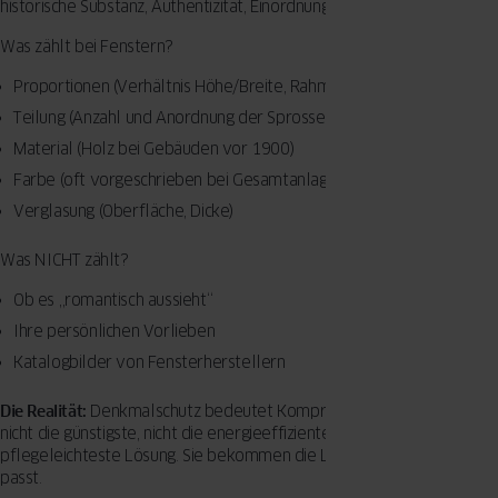
historische Substanz, Authentizität, Einordnung ins Gesamtbild.
Was zählt bei Fenstern?
Proportionen (Verhältnis Höhe/Breite, Rahmenstärke)
Teilung (Anzahl und Anordnung der Sprossen)
Material (Holz bei Gebäuden vor 1900)
Farbe (oft vorgeschrieben bei Gesamtanlagen)
Verglasung (Oberfläche, Dicke)
Was NICHT zählt?
Ob es „romantisch aussieht“
Ihre persönlichen Vorlieben
Katalogbilder von Fensterherstellern
Die Realität:
Denkmalschutz bedeutet Kompromisse. Sie bekommen
nicht die günstigste, nicht die energieeffizienteste, nicht die
pflegeleichteste Lösung. Sie bekommen die Lösung, die zum Haus
passt.