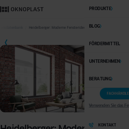
PRODUKTE
BLOG
ssensdatenbank
Heidelberger: Moderne Fensterideen für historische Altbauten
SPEICHERN
FÖRDERMITTEL
UNTERNEHMEN
BERATUNG
FACHHÄNDLE
Verwenden Sie das Fe
KONTAKT
Heidelberger: Moderne