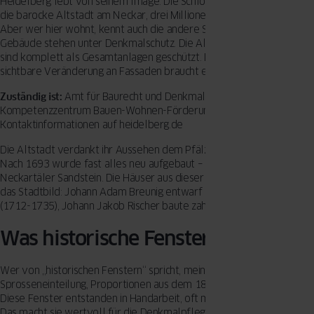
Heidelberg lebt von seinem Image: Die Schlossruine über der Stadt,
die barocke Altstadt am Neckar, drei Millionen Touristen jährlich.
Aber wer hier wohnt, kennt auch die andere Seite. Etwa 2.900
Gebäude stehen unter Denkmalschutz. Die Altstadt und Weststadt
sind komplett als Gesamtanlagen geschützt. Das heißt: Jede
sichtbare Veränderung an Fassaden braucht eine Genehmigung.
Zuständig ist:
Amt für Baurecht und Denkmalschutz
Kompetenzzentrum Bauen-Wohnen-Förderung
Kontaktinformationen auf heidelberg.de
Die Altstadt verdankt ihr Aussehen dem Pfälzischen Erbfolgekrieg.
Nach 1693 wurde fast alles neu aufgebaut – in Barock, mit rotem
Neckartäler Sandstein. Die Häuser aus dieser Zeit prägen bis heute
das Stadtbild: Johann Adam Breunig entwarf die Alte Universität
(1712-1735), Johann Jakob Rischer baute zahlreiche Bürgerhäuser.
Was historische Fenster ausmacht
Wer von „historischen Fenstern“ spricht, meint meist: Holzrahmen,
Sprosseneinteilung, Proportionen aus dem 18. oder 19. Jahrhundert.
Diese Fenster entstanden in Handarbeit, oft mit lokalen Materialien.
Das macht sie wertvoll für die Denkmalpflege – aber nicht