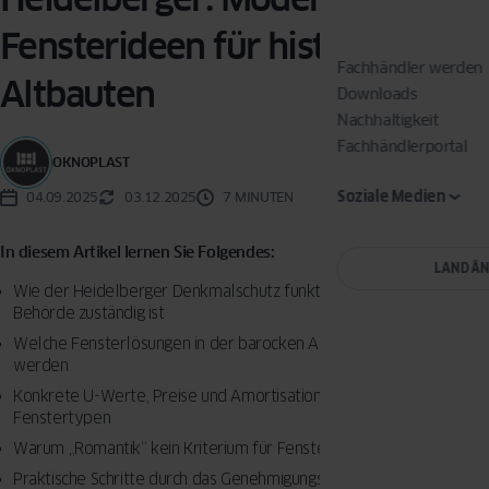
Fensterideen für historische
Fachhändler werden
Altbauten
Downloads
Nachhaltigkeit
Fachhändlerportal
OKNOPLAST
Soziale Medien
04.09.2025
03.12.2025
7 MINUTEN
In diesem Artikel lernen Sie Folgendes:
LAND Ä
Wie der Heidelberger Denkmalschutz funktioniert und welche
Behörde zuständig ist
Welche Fensterlösungen in der barocken Altstadt akzeptiert
werden
Konkrete U-Werte, Preise und Amortisationszeiten verschiedener
Fenstertypen
Warum „Romantik“ kein Kriterium für Fensterwahl ist
Praktische Schritte durch das Genehmigungsverfahren