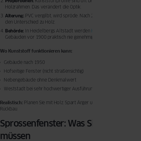
Proportionen:
Kunststoffprofile sind oft breiter als historische
Holzrahmen. Das verändert die Optik.
Alterung:
PVC vergilbt, wird spröde. Nach 20 Jahren sieht man
den Unterschied zu Holz.
Behörde:
In Heidelbergs Altstadt werden
Kunststofffenster
bei
Gebäuden vor 1900 praktisch nie genehmigt.
Wo Kunststoff funktionieren kann:
Gebäude nach 1950
Hofseitige Fenster (nicht straßensichtig)
Nebengebäude ohne Denkmalwert
Weststadt bei sehr hochwertiger Ausführung
Realistisch:
Planen Sie mit Holz. Spart Ärger und eventuellen
Rückbau.
Sprossenfenster: Was Sie wissen
müssen