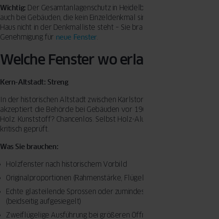
Wichtig:
Der Gesamtanlagenschutz in Heidelbergs Altstadt greift
auch bei Gebäuden, die kein Einzeldenkmal sind. Selbst wenn Ihr
Haus nicht in der Denkmalliste steht – Sie brauchen trotzdem eine
Genehmigung für
neue Fenster
.
Welche Fenster wo erlaubt sind
Kern-Altstadt: Streng
In der historischen Altstadt zwischen Karlstor und Alte Brücke
akzeptiert die Behörde bei Gebäuden vor 1900 fast ausschließlich
Holz. Kunststoff? Chancenlos. Selbst Holz-Alu-Fenster werden
kritisch geprüft.
Was Sie brauchen:
Holzfenster nach historischem Vorbild
Originalproportionen (Rahmenstärke, Flügelüberschlag)
Echte glasteilende Sprossen oder zumindest Wiener Sprossen
(beidseitig aufgesiegelt)
Zweiflügelige Ausführung bei größeren Öffnungen