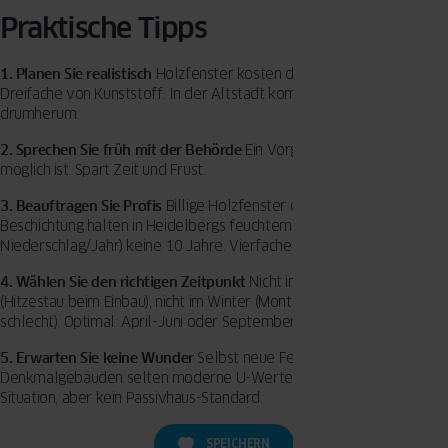
Praktische Tipps
1. Planen Sie realistisch
Holzfenster kosten das Doppelte bis
Dreifache von Kunststoff. In der Altstadt kommen Sie nicht
drumherum.
2. Sprechen Sie früh mit der Behörde
Ein Vorgespräch klärt, was
möglich ist. Spart Zeit und Frust.
3. Beauftragen Sie Profis
Billige Holzfenster ohne ordentliche
Beschichtung halten in Heidelbergs feuchtem Klima (1.100 mm
Niederschlag/Jahr) keine 10 Jahre. Vierfache Beschichtung ist Pflicht.
4. Wählen Sie den richtigen Zeitpunkt
Nicht im Hochsommer
(Hitzestau beim Einbau), nicht im Winter (Montageschaum härtet
schlecht). Optimal: April-Juni oder September-Oktober.
5. Erwarten Sie keine Wunder
Selbst neue Fenster erreichen in
Denkmalgebäuden selten moderne U-Werte. Sie verbessern die
Situation, aber kein Passivhaus-Standard.
SPEICHERN