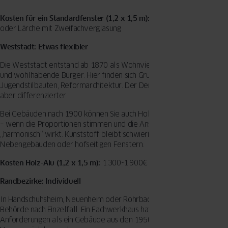
Kosten für ein Standardfenster (1,2 x 1,5 m):
900-1.400€ in Eiche
oder Lärche mit Zweifachverglasung
Weststadt: Etwas flexibler
Die Weststadt entstand ab 1870 als Wohnviertel für Professoren
und wohlhabende Bürger. Hier finden sich Gründerzeitvillen,
Jugendstilbauten, Reformarchitektur. Der Denkmalschutz ist streng,
aber differenzierter.
Bei Gebäuden nach 1900 können Sie auch Holz-Alu-Fenster einbauen
– wenn die Proportionen stimmen und die Ansicht von außen
„harmonisch“ wirkt. Kunststoff bleibt schwierig, außer bei
Nebengebäuden oder hofseitigen Fenstern.
Kosten Holz-Alu (1,2 x 1,5 m):
1.300-1.900€ mit Dreifachverglasung
Randbezirke: Individuell
In Handschuhsheim, Neuenheim oder Rohrbach entscheidet die
Behörde nach Einzelfall. Ein Fachwerkhaus hat andere
Anforderungen als ein Gebäude aus den 1950ern. Hier lohnt sich ein