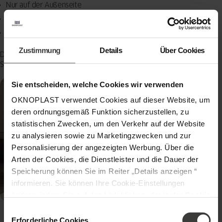
Nur auf der Außenseite
Optisch erkennbar als Fake
In Denkmalschutzgebieten meist abgelehnt
Zustimmung
Details
Über Cookies
Die Denkmalbehörde akzeptiert bei guten Argumenten auch Wiener
Sprossen. Voraussetzung: Der Gesamteindruck muss stimmen.
Sie entscheiden, welche Cookies wir verwenden
OKNOPLAST verwendet Cookies auf dieser Website, um
deren ordnungsgemäß Funktion sicherzustellen, zu
statistischen Zwecken, um den Verkehr auf der Website
zu analysieren sowie zu Marketingzwecken und zur
Personalisierung der angezeigten Werbung. Über die
Arten der Cookies, die Dienstleister und die Dauer der
Speicherung können Sie im Reiter „Details anzeigen “
informieren. Sie können Ihre Cookie-Einstellungen
ändern, indem Sie auf den Link klicken, der in der
Cookie
-Richtlinie
zu finden ist. Verantwortlicher Ihrer
Einwilligungsauswahl
personenbezogenen Daten ist die Gesellschaft Oknoplast
Erforderliche Cookies