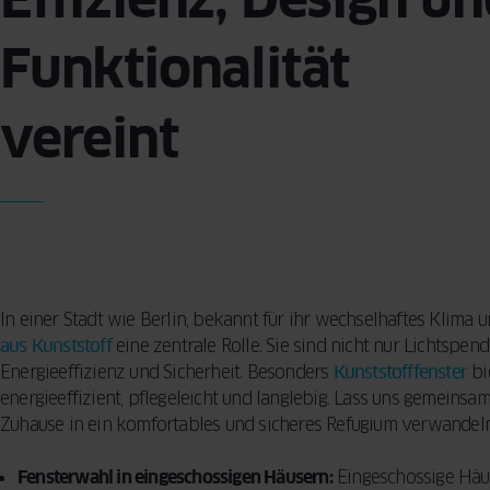
Reinigungsme
KONZEPT
BESCHLÄGE
Vorhänge für d
Funktionalität
Sicherheitsfun
Wohnzimmer –
FENSTER
INSEKTENSCHUTZ
VERGLEICHEN
Fenster: so sc
praktische Tip
SPROSSEN
Ihr Zuhause
Designern
vereint
5 häufige Fehle
Auswahl von F
So treffen Sie 
Entscheidung
In einer Stadt wie Berlin, bekannt für ihr wechselhaftes Klima u
aus Kunststoff
eine zentrale Rolle. Sie sind nicht nur Lichtspen
Energieeffizienz und Sicherheit. Besonders
Kunststofffenster
bie
energieeffizient, pflegeleicht und langlebig. Lass uns gemeins
Zuhause in ein komfortables und sicheres Refugium verwandel
Fensterwahl in eingeschossigen Häusern:
Eingeschossige Häus