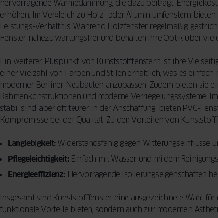
hervorragende Wärmedämmung, die dazu beiträgt, Energiekos
erhöhen. Im Vergleich zu Holz- oder Aluminiumfenstern bieten 
Leistungs-Verhältnis. Während Holzfenster regelmäßig gestric
Fenster nahezu wartungsfrei und behalten ihre Optik über viel
Ein weiterer Pluspunkt von Kunststofffenstern ist ihre Vielseitig
einer Vielzahl von Farben und Stilen erhältlich, was es einfach
moderner Berliner Neubauten anzupassen. Zudem bieten sie ein
Rahmenkonstruktionen und moderne Verriegelungssysteme. Im V
stabil sind, aber oft teurer in der Anschaffung, bieten PVC-Fen
Kompromisse bei der Qualität. Zu den Vorteilen von Kunststoff
Langlebigkeit:
Widerstandsfähig gegen Witterungseinflüsse u
Pflegeleichtigkeit:
Einfach mit Wasser und mildem Reinigungsm
Energieeffizienz:
Hervorragende Isolierungseigenschaften he
Insgesamt sind Kunststofffenster eine ausgezeichnete Wahl für e
funktionale Vorteile bieten, sondern auch zur modernen Ästhet