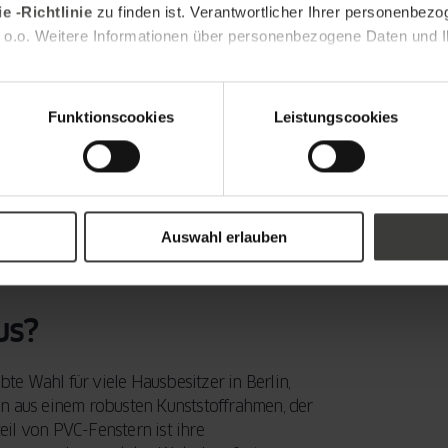
e -Richtlinie
zu finden ist. Verantwortlicher Ihrer personenbezo
rheblich zur Wärmedämmung bei. Zudem
 o.o. Weitere Informationen über personenbezogene Daten und Ih
en dunkleren Monaten von Vorteil ist. Ein
en und innovative Verschlusssysteme bieten
Funktionscookies
Leistungscookies
rprofile.
eme.
Auswahl erlauben
 Hauses bei, sondern erfüllt auch funktionale
lin von Bedeutung sind.
us?
ebte Wahl für viele Hausbesitzer in Berlin,
en aus einem robusten Kunststoffrahmen, der
teil von PVC-Fenstern ist ihre