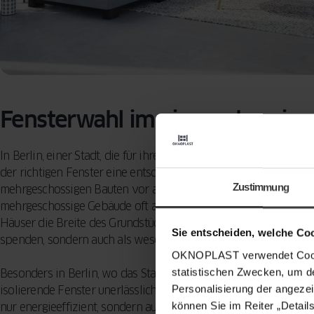
Fensterwahl im eingeschossi
In Berlin, einer Stadt, die für ihre vielfältige Architektur und d
der richtigen Fenster eine entscheidende Rolle. Eingeschossige
Zustimmung
mehrgeschossigen Bauten vor allem durch ihre Bauweise und d
mehrgeschossige Gebäude oft auf kleinerem Grundstücksraum i
Häuser die Breite des Grundstücks aus. Dies bedeutet, dass Fen
Sie entscheiden, welche Co
spenden, sondern auch als wesentliche Elemente der Energieeff
OKNOPLAST verwendet Cookie
statistischen Zwecken, um d
Besonders in Berlin, wo das Stadtklima von kalten Wintern un
Personalisierung der angezei
isolierende Fenster unerlässlich. Kunststofffenster bieten hier za
können Sie im Reiter „Detail
nur energieeffizient, sondern auch pflegeleicht und langlebig