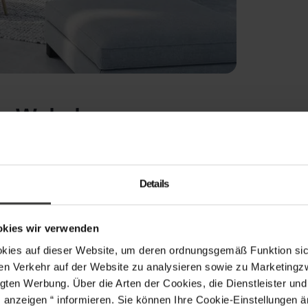
gen Wohnbau
as wechselhafte Klima bekannt ist, spielt die Wahl
 Häuser unterscheiden sich von
Details
ie Nutzung des verfügbaren Platzes. Während
n die Höhe wachsen, nutzen eingeschossige
ster in eingeschossigen Häusern nicht nur Licht
okies wir verwenden
izienz und Sicherheit dienen müssen.
s auf dieser Website, um deren ordnungsgemäß Funktion sich
en Verkehr auf der Website zu analysieren sowie zu Marketing
d warmen Sommern geprägt ist, sind gut
gten Werbung. Über die Arten der Cookies, die Dienstleister un
hlreiche Vorteile: Sie sind nicht
s anzeigen “ informieren. Sie können Ihre Cookie-Einstellungen 
. Dank moderner Technologien wie