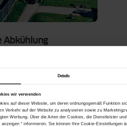
te Abkühlung
ch Düsen gepresst, die die Form des Profils
rbad geleitet, das es auf etwa 60-80°C abkühlt.
Details
rial seine Form verliert, aber das PVC ist bei
okies wir verwenden
aterial erzeugen. Zu langsames Abkühlen führt
s auf dieser Website, um deren ordnungsgemäß Funktion sich
lgeschwindigkeit präzise – typischerweise 40-
en Verkehr auf der Website zu analysieren sowie zu Marketing
gten Werbung. Über die Arten der Cookies, die Dienstleister un
s anzeigen “ informieren. Sie können Ihre Cookie-Einstellungen 