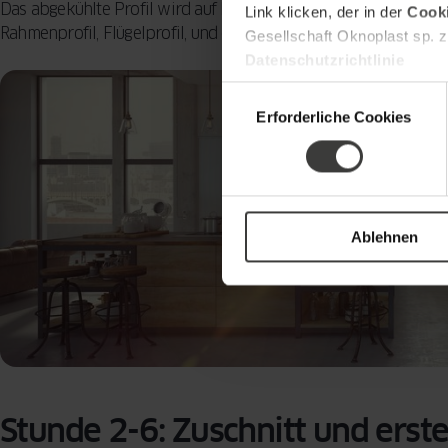
Das abgekühlte Profil wird auf Länge geschnitten. Für ein Stan
Link klicken, der in der
Cooki
Rahmenprofil, Flügelprofil, und eventuell Verstärkungsprofile a
Gesellschaft Oknoplast sp. z
Datenschutzrichtlinie
Einwilligungsauswahl
Erforderliche Cookies
Ablehnen
Stunde 2-6: Zuschnitt und ers