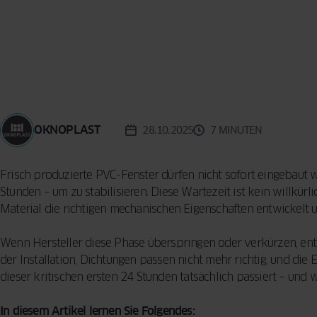
Reinigungsme
KONZEPT
BESCHLÄGE
Vorhänge für d
Sicherheitsfun
Wohnzimmer –
FENSTER
INSEKTENSCHUTZ
VERGLEICHEN
Fenster: so sc
praktische Tip
SPROSSEN
Ihr Zuhause
Designern
5 häufige Fehle
Auswahl von F
OKNOPLAST
28.10.2025
7 MINUTEN
So treffen Sie 
Entscheidung
Frisch produzierte PVC-Fenster dürfen nicht sofort eingebaut 
Stunden – um zu stabilisieren. Diese Wartezeit ist kein willkürli
Material die richtigen mechanischen Eigenschaften entwickelt u
Wenn Hersteller diese Phase überspringen oder verkürzen, en
der Installation, Dichtungen passen nicht mehr richtig, und die E
dieser kritischen ersten 24 Stunden tatsächlich passiert – und w
In diesem Artikel lernen Sie Folgendes: