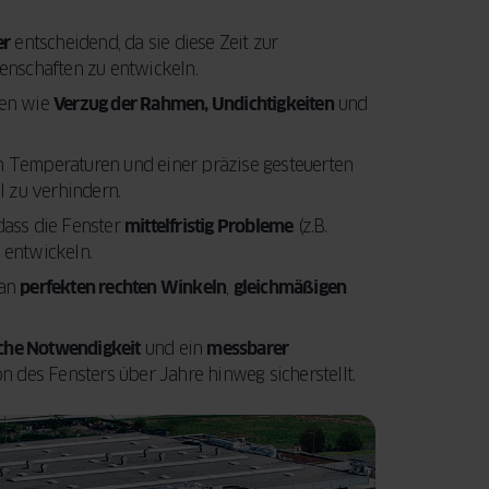
Ihre Fenster und
entscheidenden
Türen eine
Faktoren, die Sie
er
entscheidend, da sie diese Zeit zur
LEITFADEN
LESEN
Modernisierung
beim Fensterkauf
enschaften zu entwickeln.
benötigen.
berücksichtigen
men wie
Verzug der Rahmen, Undichtigkeiten
und
Außerdem
sollten.
erfahren Sie,
 Temperaturen und einer präzise gesteuerten
wie Sie mit der
JETZT LESEN
 zu verhindern.
staatlichen
BAFA-
 dass die Fenster
mittelfristig Probleme
(z.B.
Förderung Geld
 entwickeln.
sparen können.
 an
perfekten rechten Winkeln
,
gleichmäßigen
iche Notwendigkeit
und ein
messbarer
LEITFADEN
 des Fensters über Jahre hinweg sicherstellt.
LESEN