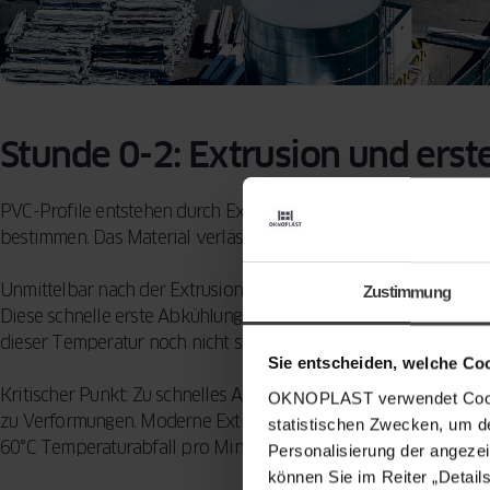
Stunde 0-2: Extrusion und ers
PVC-Profile entstehen durch Extrusion – flüssiges PVC wird dur
bestimmen. Das Material verlässt die Düse bei 180-200°C.
Unmittelbar nach der Extrusion wird das Profil durch ein Wasse
Zustimmung
Diese schnelle erste Abkühlung verhindert, dass das weiche Mate
dieser Temperatur noch nicht stabil.
Sie entscheiden, welche Co
Kritischer Punkt: Zu schnelles Abkühlen kann Spannungen im M
OKNOPLAST verwendet Cookie
zu Verformungen. Moderne Extrusionslinien regulieren die Küh
statistischen Zwecken, um d
60°C Temperaturabfall pro Minute in dieser Phase.
Personalisierung der angezei
können Sie im Reiter „Detail