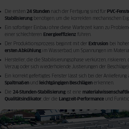
Die ersten
24 Stunden
nach der Fertigung sind für
PVC-Fenst
Stabilisierung
benötigen, um die korrekten mechanischen Eig
Ein sofortiger Einbau ohne diese Wartezeit kann zu Proble
einer schlechteren
Energieeffizienz
führen.
Der Produktionsprozess beginnt mit der
Extrusion
bei hohen
ersten Abkühlung
im Wasserbad, um Spannungen im Material
Hersteller, die die Stabilisierungsphase verkürzen, riskieren,
Verzug oder sich wiederholende Justierungen der Beschläge)
Ein korrekt gefertigtes Fenster lässt sich bei der Anlieferung
Spaltmaßen
und
leichtgängigen Beschlägen
erkennen.
Die
24-Stunden-Stabilisierung
ist eine
materialwissenschaftl
Qualitätsindikator
, der die
Langzeit-Performance
und Funktion