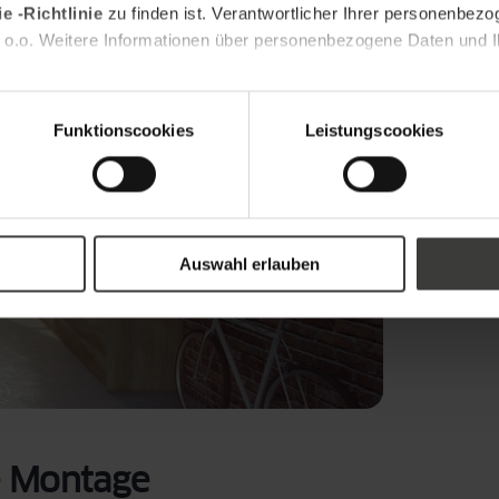
dard-Fenster werden mehrere Profile benötigt:
e -Richtlinie
zu finden ist. Verantwortlicher Ihrer personenbezo
us Stahl für
größere Fenster
.
 o.o. Weitere Informationen über personenbezogene Daten und Ih
Funktionscookies
Leistungscookies
Auswahl erlauben
te Montage