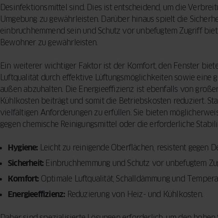
Desinfektionsmittel sind. Dies ist entscheidend, um die Verbre
Umgebung zu gewährleisten. Darüber hinaus spielt die Sicherhe
einbruchhemmend sein und Schutz vor unbefugtem Zugriff biete
Bewohner zu gewährleisten.
Ein weiterer wichtiger Faktor ist der Komfort, den Fenster bie
Luftqualität durch effektive Lüftungsmöglichkeiten sowie ein
außen abzuhalten. Die Energieeffizienz ist ebenfalls von große
Kühlkosten beiträgt und somit die Betriebskosten reduziert. Sta
vielfältigen Anforderungen zu erfüllen. Sie bieten möglicherwe
gegen chemische Reinigungsmittel oder die erforderliche Stabili
Hygiene:
Leicht zu reinigende Oberflächen, resistent gegen De
Sicherheit:
Einbruchhemmung und Schutz vor unbefugtem Zugr
Komfort:
Optimale Luftqualität, Schalldämmung und Tempera
Energieeffizienz:
Reduzierung von Heiz- und Kühlkosten.
Daher sind spezialisierte Lösungen erforderlich, um den hohe