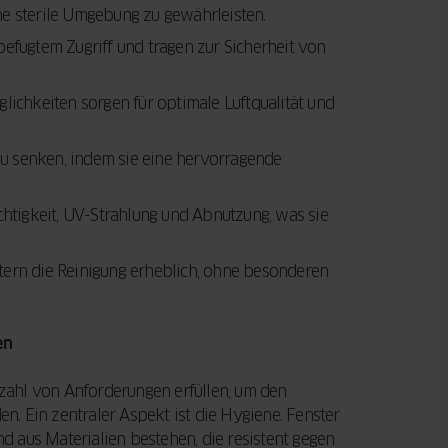
Ihre Fenster und
entscheidenden
ine sterile Umgebung zu gewährleisten.
Türen eine
Faktoren, die Sie
LEITFADEN
fugtem Zugriff und tragen zur Sicherheit von
LESEN
Modernisierung
beim Fensterkauf
benötigen.
berücksichtigen
ichkeiten sorgen für optimale Luftqualität und
Außerdem
sollten.
erfahren Sie,
wie Sie mit der
u senken, indem sie eine hervorragende
JETZT LESEN
staatlichen
BAFA-
htigkeit, UV-Strahlung und Abnutzung, was sie
Förderung Geld
sparen können.
tern die Reinigung erheblich, ohne besonderen
LEITFADEN
en
LESEN
zahl von Anforderungen erfüllen, um den
. Ein zentraler Aspekt ist die Hygiene. Fenster
nd aus Materialien bestehen, die resistent gegen