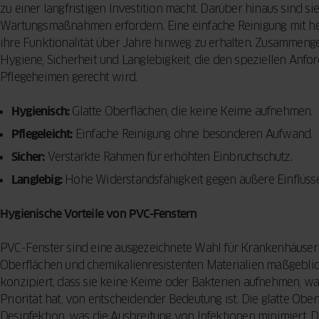
zu einer langfristigen Investition macht. Darüber hinaus sind si
Wartungsmaßnahmen erfordern. Eine einfache Reinigung mit he
ihre Funktionalität über Jahre hinweg zu erhalten. Zusammeng
Hygiene, Sicherheit und Langlebigkeit, die den speziellen An
Pflegeheimen gerecht wird.
Hygienisch:
Glatte Oberflächen, die keine Keime aufnehmen.
Pflegeleicht:
Einfache Reinigung ohne besonderen Aufwand.
Sicher:
Verstärkte Rahmen für erhöhten Einbruchschutz.
Langlebig:
Hohe Widerstandsfähigkeit gegen äußere Einflüsse
Hygienische Vorteile von PVC-Fenstern
PVC-Fenster sind eine ausgezeichnete Wahl für Krankenhäuser u
Oberflächen und chemikalienresistenten Materialien maßgeblich
konzipiert, dass sie keine Keime oder Bakterien aufnehmen, w
Priorität hat, von entscheidender Bedeutung ist. Die glatte Obe
Desinfektion, was die Ausbreitung von Infektionen minimiert. 