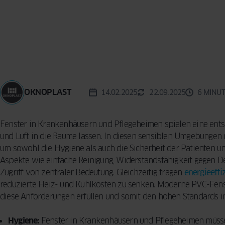
Reinigungsme
KONZEPT
BESCHLÄGE
Vorhänge für d
Sicherheitsfun
Wohnzimmer –
FENSTER
INSEKTENSCHUTZ
VERGLEICHEN
Fenster: so sc
praktische Tip
SPROSSEN
Ihr Zuhause
Designern
5 häufige Fehle
Auswahl von F
OKNOPLAST
14.02.2025
22.09.2025
6 MINU
So treffen Sie 
Entscheidung
Fenster in Krankenhäusern und Pflegeheimen spielen eine entsch
und Luft in die Räume lassen. In diesen sensiblen Umgebungen 
um sowohl die Hygiene als auch die Sicherheit der Patienten 
Aspekte wie einfache Reinigung, Widerstandsfähigkeit gegen D
Zugriff von zentraler Bedeutung. Gleichzeitig tragen
energieeffi
reduzierte Heiz- und Kühlkosten zu senken. Moderne PVC-Fenst
diese Anforderungen erfüllen und somit den hohen Standards i
Hygiene:
Fenster in Krankenhäusern und Pflegeheimen müssen 