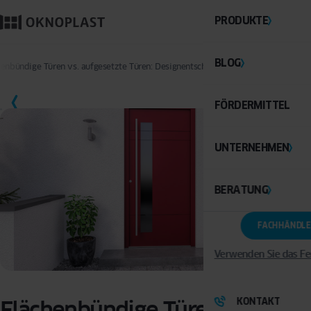
PRODUKTE
BLOG
henbündige Türen vs. aufgesetzte Türen: Designentscheidungen und ihre Wirkun
SPEICHERN
FÖRDERMITTEL
UNTERNEHMEN
BERATUNG
FACHHÄNDLE
Verwenden Sie das Fe
KONTAKT
Flächenbündige Türen vs.