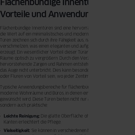
Flächenbündige Innentüren:
Vorteile und Anwendungen
Flächenbündige Innentüren sind eine hervorragende Wahl für alle,
die Wert auf ein minimalistisches und modernes Design legen. Diese
Türen zeichnen sich durch ihre Fähigkeit aus, nahtlos mit der Wand zu
verschmelzen, was einen eleganten und aufgeräumten Look
erzeugt. Ein wesentlicher Vorteil dieser Türart ist ihre Fähigkeit,
Räume optisch zu vergrößern. Durch den Verzicht auf
hervorstehende Zargen und Rahmen entsteht eine glatte Fläche, die
das Auge nicht unterbricht. Dies kann besonders in kleineren Räumen
oder Fluren von Vorteil sein, wo jeder Zentimeter zählt.
Typische Anwendungsbereiche für flächenbündige Innentüren sind
moderne Wohnräume und Büros, in denen ein nahtloses Design
gewünscht wird. Diese Türen bieten nicht nur ästhetische Vorteile,
sondern auch praktische:
Leichte Reinigung:
Die glatte Oberfläche ohne hervorstehende
Kanten erleichtert die Pflege.
Vielseitigkeit:
Sie können in verschiedenen Materialien und Farben