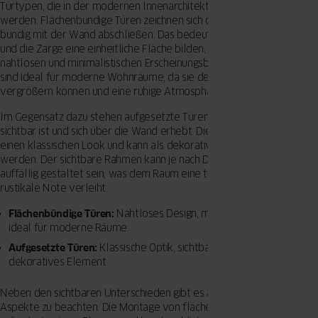
Türtypen, die in der modernen Innenarchitektur häufig verwendet
werden. Flächenbündige Türen zeichnen sich dadurch aus, dass sie
bündig mit der Wand abschließen. Das bedeutet, dass das Türblatt
und die Zarge eine einheitliche Fläche bilden, was zu einem
nahtlosen und minimalistischen Erscheinungsbild führt. Diese Türen
sind ideal für moderne Wohnräume, da sie den Raum optisch
vergrößern können und eine ruhige Atmosphäre schaffen.
Im Gegensatz dazu stehen aufgesetzte Türen, bei denen die Zarge
sichtbar ist und sich über die Wand erhebt. Diese Art von Tür bietet
einen klassischen Look und kann als dekoratives Element genutzt
werden. Der sichtbare Rahmen kann je nach Design schlicht oder
auffällig gestaltet sein, was dem Raum eine traditionelle oder
rustikale Note verleiht.
Flächenbündige Türen:
Nahtloses Design, minimalistische Ästhetik,
ideal für moderne Räume.
Aufgesetzte Türen:
Klassische Optik, sichtbarer Rahmen,
dekoratives Element.
Neben den sichtbaren Unterschieden gibt es auch unsichtbare
Aspekte zu beachten. Die Montage von flächenbündigen Türen