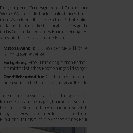
Ein gelungenes Türdesign vereint Funktion und Form auf harmonische
Weise. Während die Funktionalität einer Tür sicherstellt, dass sie
ihren Zweck erfüllt – sei es durch Schallisolierung, Sicherheit oder
einfache Bedienbarkeit –, sorgt das Design dafür, dass sie sich nahtlos
in das Gesamtkonzept des Raumes einfügt. Hierbei spielen
verschiedene Faktoren eine Rolle:
Materialwahl:
Holz, Glas oder Metall können unterschiedliche
Stimmungen erzeugen.
Farbgebung:
Eine Tür in der gleichen Farbe wie die Wand kann für
ein minimalistisches Erscheinungsbild sorgen.
Oberflächenstruktur:
Glatte oder strukturierte Oberflächen bieten
unterschiedliche haptische und visuelle Erlebnisse.
Indem Türen bewusst als Gestaltungselemente eingesetzt werden,
können sie dazu beitragen, Räume optisch zu vergrößern oder
bestimmte Bereiche hervorzuheben. So wird das Türdesign zu einem
integralen Bestandteil der Innenarchitektur, das sowohl die
Funktionalität als auch die Ästhetik eines Raumes bereichert.