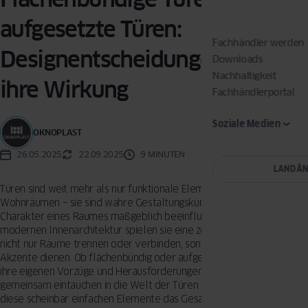
aufgesetzte Türen:
Fachhändler werden
Designentscheidungen und
Downloads
Nachhaltigkeit
ihre Wirkung
Fachhändlerportal
Soziale Medien
OKNOPLAST
26.05.2025
22.09.2025
9 MINUTEN
LAND Ä
Türen sind weit mehr als nur funktionale Elemente in unseren
Wohnräumen – sie sind wahre Gestaltungskünstler, die den
Charakter eines Raumes maßgeblich beeinflussen können. In der
modernen Innenarchitektur spielen sie eine zentrale Rolle, indem sie
nicht nur Räume trennen oder verbinden, sondern auch als stilvolle
Akzente dienen. Ob flächenbündig oder aufgesetzt, jede Türart hat
ihre eigenen Vorzüge und Herausforderungen. Lassen Sie uns
gemeinsam eintauchen in die Welt der Türen und entdecken, wie
diese scheinbar einfachen Elemente das Gesamtbild eines Raumes