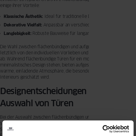
einige ihrer Vorteile:
Klassische Ästhetik:
Ideal für traditionelle Designs.
Dekorative Vielfalt:
Anpassbar an verschiedene Stilrichtungen.
Langlebigkeit:
Robuste Bauweise für langanhaltende Nutzung.
Die Wahl zwischen flächenbündigen und aufgesetzten Türen hängt
letztlich von den individuellen Vorlieben und dem gewünschten Stil
ab. Während flächenbündige Türen für ein modernes,
minimalistisches Design stehen, bieten aufgesetzte Türen eine
warme, einladende Atmosphäre, die besonders in klassischen
Interieurs geschätzt wird.
Designentscheidungen bei der
Auswahl von Türen
Bei der Auswahl zwischen flächenbündigen und aufgesetzten Türen
spielen mehrere Faktoren eine Rolle, die sowohl den persönlichen
Stil als auch die funktionalen Anforderungen betreffen.
Flächenbündige Türen sind ideal für diejenigen, die ein