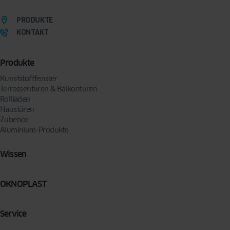
Ihre Zustimmung jederzeit widerrufen, indem Sie eine Anfrage an folgende Adresse
senden:
privacy@oknoplast.de
PRODUKTE
KONTAKT
Produkte
Kunststofffenster
Terrassentüren & Balkontüren
Rollläden
Haustüren
Zubehör
Aluminium-Produkte
Wissen
OKNOPLAST
Service