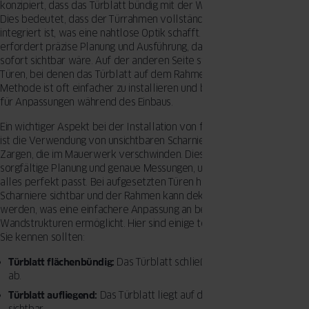
konzipiert, dass das Türblatt bündig mit der Wandfläche abschließt.
Dies bedeutet, dass der Türrahmen vollständig in der Wand
integriert ist, was eine nahtlose Optik schafft. Diese Art der Montage
erfordert präzise Planung und Ausführung, da jede Abweichung
sofort sichtbar wäre. Auf der anderen Seite stehen aufgesetzte
Türen, bei denen das Türblatt auf dem Rahmen aufliegt. Diese
Methode ist oft einfacher zu installieren und bietet mehr Spielraum
für Anpassungen während des Einbaus.
Ein wichtiger Aspekt bei der Installation von flächenbündigen Türen
ist die Verwendung von unsichtbaren Scharnieren und speziellen
Zargen, die im Mauerwerk verschwinden. Dies erfordert eine
sorgfältige Planung und genaue Messungen, um sicherzustellen, dass
alles perfekt passt. Bei aufgesetzten Türen hingegen sind die
Scharniere sichtbar und der Rahmen kann dekorativ gestaltet
werden, was eine einfachere Anpassung an bestehende
Wandstrukturen ermöglicht. Hier sind einige technische Begriffe, die
Sie kennen sollten:
Türblatt flächenbündig:
Das Türblatt schließt bündig mit der Wand
ab.
Türblatt aufliegend:
Das Türblatt liegt auf dem Rahmen auf und ist
sichtbar.