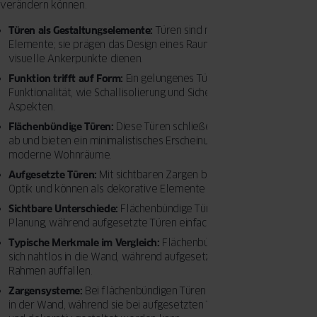
verändern können.
Türen als Gestaltungselemente:
Türen sind mehr als nur funktionale
Elemente; sie prägen das Design eines Raumes und können als
visuelle Ankerpunkte dienen.
Funktion trifft auf Form:
Ein gelungenes Türdesign vereint
Funktionalität, wie Schallisolierung und Sicherheit, mit ästhetischen
Aspekten.
Flächenbündige Türen:
Diese Türen schließen bündig mit der Wand
ab und bieten ein minimalistisches Erscheinungsbild, ideal für
moderne Wohnräume.
Aufgesetzte Türen:
Mit sichtbaren Zargen bieten sie eine klassische
Optik und können als dekorative Elemente genutzt werden.
Sichtbare Unterschiede:
Flächenbündige Türen erfordern präzise
Planung, während aufgesetzte Türen einfacher zu installieren sind.
Typische Merkmale im Vergleich:
Flächenbündige Türen integrieren
sich nahtlos in die Wand, während aufgesetzte Türen durch ihre
Rahmen auffallen.
Zargensysteme:
Bei flächenbündigen Türen verschwindet die Zarge
in der Wand, während sie bei aufgesetzten Türen sichtbar bleibt