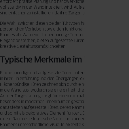
erfordert präzise Planung und handwerkliches Geschick, da die Zarge
vollständig in der Wand integriert wird. Aufgesetzte Türen hingegen
sind einfacher zu installieren, da ihre Zargen auf der Wand aufliegen.
Die Wahl zwischen diesen beiden Türtypen hängt oft von
persönlichen Vorlieben sowie den funktionalen Anforderungen des
Raumes ab. Während flächenbündige Türen durch ihre schlichte
Eleganz bestechen, bieten aufgesetzte Türen mehr Spielraum für
kreative Gestaltungsmöglichkeiten.
Typische Merkmale im Vergleich
Flächenbündige und aufgesetzte Türen unterscheiden sich vor allem
in ihrer Linienführung und den Übergängen, die sie im Raum schaffen.
Flächenbündige Türen zeichnen sich durch eine nahtlose Integration
in die Wand aus, wodurch sie eine einheitliche Fläche bilden. Diese
Art der Türgestaltung sorgt für einen minimalistischen Look, der
besonders in modernen Innenräumen geschätzt wird. Im Gegensatz
dazu stehen aufgesetzte Türen, deren Rahmen sichtbar hervortritt
und somit als dekoratives Element fungiert. Diese Türen verleihen
einem Raum eine klassische Note und können je nach Gestaltung des
Rahmens unterschiedliche visuelle Akzente setzen.