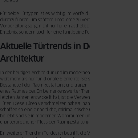
Für beide Türtypen ist es wichtig, im Vorfeld eine gründliche Planung
durchzuführen, um spätere Probleme zu vermeiden. Eine gute
Vorbereitung sorgt nicht nur für ein ästhetisch ansprechendes
Ergebnis, sondern auch für eine langlebige Funktionalität.
Aktuelle Türtrends in Design und
Architektur
In der heutigen Architektur und im modernen Innendesign sind Türen
weit mehr als nur funktionale Elemente. Sie sind integraler
Bestandteil der Raumgestaltung und tragen maßgeblich zur Ästhetik
eines Raumes bei. Ein bemerkenswerter Trend, der sich in den
letzten Jahren entwickelt hat, ist die Verwendung von unsichtbaren
Türen. Diese Türen verschmelzen nahezu nahtlos mit der Wand und
schaffen so eine einheitliche, minimalistische Optik. Besonders
beliebt sind sie in modernen Wohnräumen und Büros, wo ein klarer,
ununterbrochener Fluss der Raumgestaltung gewünscht ist.
Ein weiterer Trend im Türdesign betrifft die Verwendung