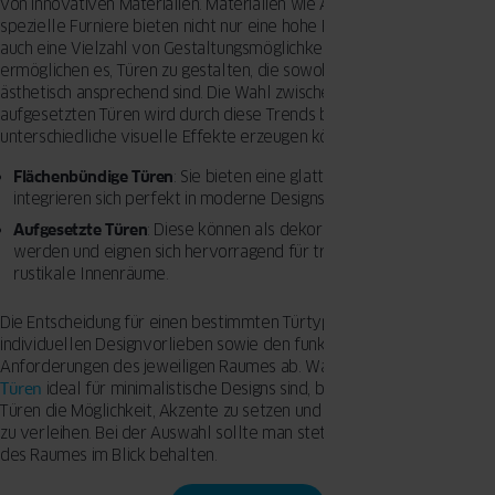
von innovativen Materialien. Materialien wie Aluminium oder
spezielle Furniere bieten nicht nur eine hohe Funktionalität, sondern
auch eine Vielzahl von Gestaltungsmöglichkeiten. Diese Materialien
ermöglichen es, Türen zu gestalten, die sowohl robust als auch
ästhetisch ansprechend sind. Die Wahl zwischen flächenbündigen und
aufgesetzten Türen wird durch diese Trends beeinflusst, da sie
unterschiedliche visuelle Effekte erzeugen können:
Flächenbündige Türen
: Sie bieten eine glatte Oberfläche und
integrieren sich perfekt in moderne Designs.
Aufgesetzte Türen
: Diese können als dekorative Elemente genutzt
werden und eignen sich hervorragend für traditionelle oder
rustikale Innenräume.
Die Entscheidung für einen bestimmten Türtyp hängt oft von den
individuellen Designvorlieben sowie den funktionalen
Anforderungen des jeweiligen Raumes ab. Während flächenbündige
Türen
ideal für minimalistische Designs sind, bieten aufgesetzte
Türen die Möglichkeit, Akzente zu setzen und dem Raum Charakter
zu verleihen. Bei der Auswahl sollte man stets die Gesamtästhetik
des Raumes im Blick behalten.