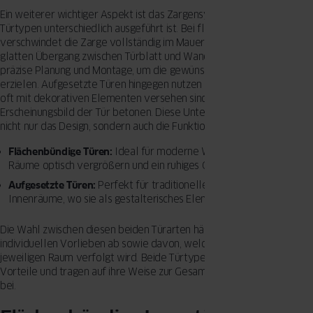
Ein weiterer wichtiger Aspekt ist das Zargensystem, das bei beiden
Türtypen unterschiedlich ausgeführt ist. Bei flächenbündigen Türen
verschwindet die Zarge vollständig im Mauerwerk, was zu einem
glatten Übergang zwischen Türblatt und Wand führt. Dies erfordert
präzise Planung und Montage, um die gewünschte Ästhetik zu
erzielen. Aufgesetzte Türen hingegen nutzen sichtbare Zargen, die
oft mit dekorativen Elementen versehen sind und so das
Erscheinungsbild der Tür betonen. Diese Unterschiede beeinflussen
nicht nur das Design, sondern auch die Funktionalität der Türen:
Flächenbündige Türen:
Ideal für moderne Wohnräume, da sie
Räume optisch vergrößern und ein ruhiges Gesamtbild schaffen.
Aufgesetzte Türen:
Perfekt für traditionelle oder rustikale
Innenräume, wo sie als gestalterisches Element dienen können.
Die Wahl zwischen diesen beiden Türarten hängt stark von den
individuellen Vorlieben ab sowie davon, welches Designkonzept im
jeweiligen Raum verfolgt wird. Beide Türtypen bieten einzigartige
Vorteile und tragen auf ihre Weise zur Gesamtästhetik eines Raumes
bei.