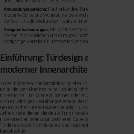
und dekorativ gestaltet werden kann.
Anwendungsbereiche:
Flächenbündige Türen eignen sich für
moderne Büros und Wohnräume, während aufgesetzte Türen
perfekt in traditionelle oder rustikale Innenräume passen.
Designentscheidungen:
Die Wahl zwischen den Türtypen hängt von
persönlichen Vorlieben und dem gewünschten Stil ab. Beide bieten
einzigartige Vorteile für unterschiedliche Raumkonzepte.
Einführung: Türdesign als Teil
moderner Innenarchitektur
In der modernen Innenarchitektur spielen Türen eine entscheidende
Rolle, die weit über ihre reine Funktionalität hinausgeht. Sie sind nicht
nur ein Mittel, um Räume zu trennen oder zu verbinden, sondern
auch ein wichtiges Gestaltungselement, das maßgeblich zur
Gesamtästhetik eines Raumes beiträgt.
Türen
können als visuelle
Ankerpunkte dienen, die den Stil und Charakter eines Raumes
unterstreichen oder sogar definieren. Dabei ist es wichtig, dass das
Türdesign sowohl funktionale als auch ästhetische Aspekte
berücksichtigt.