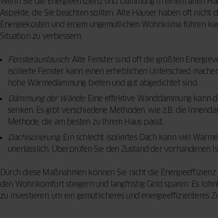
Wenn Sie die Energieeffizienz und Dämmung in einem alten Hau
Aspekte, die Sie beachten sollten. Alte Häuser haben oft nicht 
Energiekosten und einem ungemütlichen Wohnklima führen kann.
Situation zu verbessern:
Fensteraustausch:
Alte Fenster sind oft die größten Energie
isolierte Fenster kann einen erheblichen Unterschied machen.
hohe Wärmedämmung bieten und gut abgedichtet sind.
Dämmung der Wände:
Eine effektive Wanddämmung kann di
senken. Es gibt verschiedene Methoden, wie z.B. die Inne
Methode, die am besten zu Ihrem Haus passt.
Dachisolierung:
Ein schlecht isoliertes Dach kann viel Wärme 
unerlässlich. Überprüfen Sie den Zustand der vorhandenen Iso
Durch diese Maßnahmen können Sie nicht die Energieeffizienz 
den Wohnkomfort steigern und langfristig Geld sparen. Es lohn
zu investieren, um ein gemütlicheres und energieeffizienteres Z