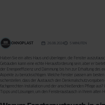
Reinigungsme
KONZEPT
BESCHLÄGE
Vorhänge für d
Sicherheitsfun
Wohnzimmer –
FENSTER
INSEKTENSCHUTZ
VERGLEICHEN
Fenster: so sc
praktische Tip
SPROSSEN
Ihr Zuhause
Designern
5 häufige Fehle
Auswahl von F
OKNOPLAST
26.08.2024
5 MINUTEN
So treffen Sie 
Entscheidung
Haben Sie ein altes Haus und überlegen, die Fenster auszutaus
Gebäuden kann eine echte Herausforderung sein, aber er bietet
der Energieeffizienz und Dämmung bis hin zur Erhaltung des ein
Aspekte zu berücksichtigen. Welche Fenster passen am besten
sicherstellen, dass der Austausch den Denkmalschutzvorgaben e
fachgerechten Installation und der anschließenden Pflege aus? 
Tipps und Lösungen, um den Fensteraustausch in Ihrem alten Hau