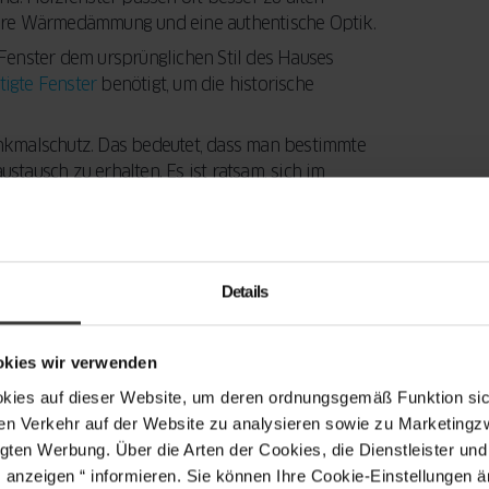
ssere Wärmedämmung und eine authentische Optik.
Fenster dem ursprünglichen Stil des Hauses
igte Fenster
benötigt, um die historische
enkmalschutz. Das bedeutet, dass man bestimmte
stausch zu erhalten. Es ist ratsam, sich im
besten Fenster nützen nichts, wenn sie nicht
erker setzen, die sich mit den speziellen
Details
es Hauses erhalten und man profitiert
okies wir verwenden
s auf dieser Website, um deren ordnungsgemäß Funktion sich
en Verkehr auf der Website zu analysieren sowie zu Marketing
gten Werbung. Über die Arten der Cookies, die Dienstleister un
s anzeigen “ informieren. Sie können Ihre Cookie-Einstellungen 