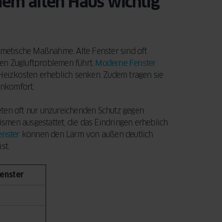
em alten Haus wichtig
Ihre Fenster und
entscheidenden
Türen eine
Faktoren, die Sie
LEITFADEN
LESEN
Modernisierung
beim Fensterkauf
benötigen.
berücksichtigen
osmetische Maßnahme. Alte Fenster sind oft
Außerdem
sollten.
en Zugluftproblemen führt.
Moderne Fenster
erfahren Sie,
eizkosten erheblich senken. Zudem tragen sie
wie Sie mit der
JETZT LESEN
hnkomfort.
staatlichen
BAFA-
bieten oft nur unzureichenden Schutz gegen
Förderung Geld
men ausgestattet, die das Eindringen erheblich
sparen können.
nster
können den Lärm von außen deutlich
st.
LEITFADEN
LESEN
enster