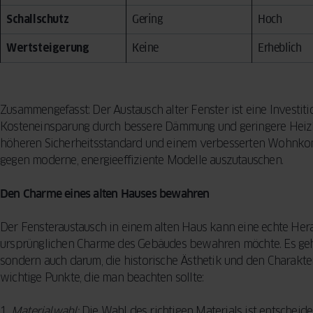
Schallschutz
Gering
Hoch
Wertsteigerung
Keine
Erheblich
Zusammengefasst: Der Austausch alter Fenster ist eine Investitio
Kosteneinsparung durch bessere Dämmung und geringere Heizk
höheren Sicherheitsstandard und einem verbesserten Wohnkomfor
gegen moderne, energieeffiziente Modelle auszutauschen.
Den Charme eines alten Hauses bewahren
Der Fensteraustausch in einem alten Haus kann eine echte He
ursprünglichen Charme des Gebäudes bewahren möchte. Es geht
sondern auch darum, die historische Ästhetik und den Charakter
wichtige Punkte, die man beachten sollte:
Materialwahl:
Die Wahl des richtigen Materials ist entscheide