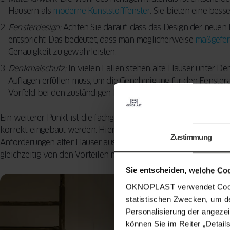
Häusern als
moderne Kunststofffenster
. Sie bieten eine be
Fensterdesign:
Achten Sie darauf, dass das Design der neuen 
entspricht. Das bedeutet, dass man möglicherweise
maßgefert
Genauigkeit zu gewährleisten.
Denkmalschutz:
In vielen Fällen stehen alte Häuser unter D
Auflagen erfüllen muss, um die Genehmigung für den Fensterau
Vorfeld bei den zuständigen Behörden zu informieren.
Ein weiterer Punkt ist die fachgerechte Installation. Selbst die 
korrekt eingebaut werden. Hier sollte man auf erfahrene Handw
Zustimmung
Anforderungen alter Häuser auskennen. So bleibt der Charme d
gleichzeitig von den Vorteilen moderner Fenstertechnik.
Sie entscheiden, welche Co
OKNOPLAST verwendet Cookie
statistischen Zwecken, um d
Personalisierung der angezei
können Sie im Reiter „Detail