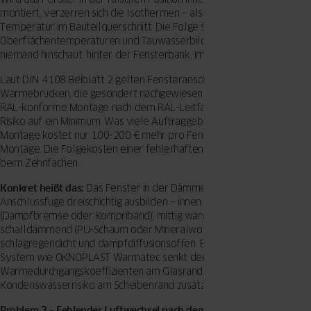
montiert, verzerren sich die Isothermen – also die Linien gleicher
Temperatur im Bauteilquerschnitt. Die Folge sind punktuell niedrige
Oberflächentemperaturen und Tauwasserbildung. Genau dort, wo
niemand hinschaut: hinter der Fensterbank, im Sturz, in der Brüstung.
Laut DIN 4108 Beiblatt 2 gelten Fensteranschlüsse als geometrische
Wärmebrücken, die gesondert nachgewiesen werden müssen. Eine
RAL-konforme Montage nach dem RAL-Leitfaden reduziert dieses
Risiko auf ein Minimum. Was viele Auftraggeber nicht wissen: RAL-
Montage kostet nur 100-200 € mehr pro Fenster als eine Standard-
Montage. Die Folgekosten einer fehlerhaften Montage liegen schnell
beim Zehnfachen.
Konkret heißt das:
Das Fenster in der Dämmebene positionieren. Die
Anschlussfuge dreischichtig ausbilden – innen luftdicht
(Dampfbremse oder Kompriband), mittig wärme- und
schalldämmend (PU-Schaum oder Mineralwolle), außen
schlagregendicht und dampfdiffusionsoffen. Ein Warme-Kante-
System wie OKNOPLAST Warmatec senkt den
Wärmedurchgangskoeffizienten am Glasrand und reduziert das
Kondenswasserrisiko am Scheibenrand zusätzlich.
Problem 3 – Fehlender Luftwechsel nach dem Einbau neuer Fenster