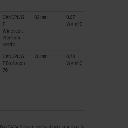
parung
OKNOPLAS
82 mm
0,67
Passivhaus
T
W/(m²K)
-Sanierung,
Winergetic
KfW-
Premium
Effizienzha
Passiv
usstandard
OKNOPLAS
76 mm
0,78
Altbauten
T Ecofusion
W/(m²K)
mit
76
schmalen
Laibungen,
Sanierung
ohne
Fassadenei
ngriff
Das PAVA-System verdient bei der Altbau-Sanierung einen