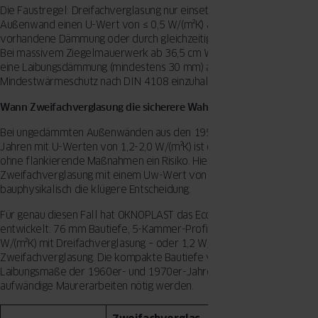
Die Faustregel: Dreifachverglasung nur einsetzen, wenn die
Außenwand einen U-Wert von ≤ 0,5 W/(m²K) aufweist – durch
vorhandene Dämmung oder durch gleichzeitige Fassadensanierung.
Bei massivem Ziegelmauerwerk ab 36,5 cm Wandstärke kann auch
eine Laibungsdämmung (mindestens 30 mm) ausreichen, um den
Mindestwärmeschutz nach DIN 4108 einzuhalten.
Wann Zweifachverglasung die sicherere Wahl bleibt
Bei ungedämmten Außenwänden aus den 1950er- bis 1970er-
Jahren mit U-Werten von 1,2-2,0 W/(m²K) ist die Dreifachverglasung
ohne flankierende Maßnahmen ein Risiko. Hier ist eine hochwertige
Zweifachverglasung mit einem Uw-Wert von ca. 1,1-1,3 W/(m²K)
bauphysikalisch die klügere Entscheidung.
Für genau diesen Fall hat OKNOPLAST das Ecofusion 76 System
entwickelt: 76 mm Bautiefe, 5-Kammer-Profil, Uw-Wert von 0,78
W/(m²K) mit Dreifachverglasung – oder 1,2 W/(m²K) mit hochwertiger
Zweifachverglasung. Die kompakte Bautiefe von 76 mm passt in die
Laibungsmaße der 1960er- und 1970er-Jahre, ohne dass
aufwändige Maurerarbeiten nötig werden.