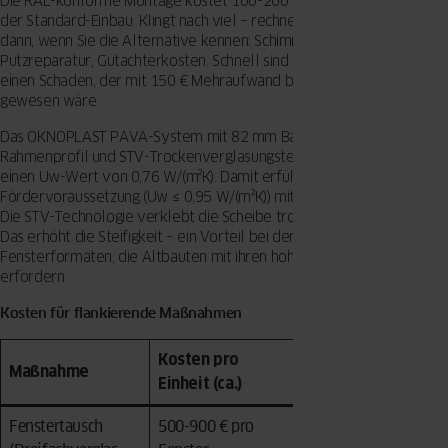
Die RAL-konforme Montage kostet 100-200 € mehr pro Fenster als
der Standard-Einbau. Klingt nach viel – rechnet sich aber spätestens
dann, wenn Sie die Alternative kennen: Schimmelbeseitigung,
Putzreparatur, Gutachterkosten. Schnell sind 2.000-5.000 € weg, für
einen Schaden, der mit 150 € Mehraufwand beim Einbau vermeidbar
gewesen wäre.
Das OKNOPLAST PAVA-System mit 82 mm Bautiefe, 7-Kammer-
Rahmenprofil und STV-Trockenverglasungstechnologie erreicht
einen Uw-Wert von 0,76 W/(m²K). Damit erfüllt es die BAFA-
Fördervoraussetzung (Uw ≤ 0,95 W/(m²K)) mit deutlichem Spielraum.
Die STV-Technologie verklebt die Scheibe trocken mit dem Flügel.
Das erhöht die Steifigkeit – ein Vorteil bei den großen
Fensterformaten, die Altbauten mit ihren hohen Räumen oft
erfordern.
Kosten für flankierende Maßnahmen
Kosten pro
Maßnahme
BAFA-Förderung
Einheit (ca.)
Fenstertausch
500-900 € pro
15 % bei Uw ≤