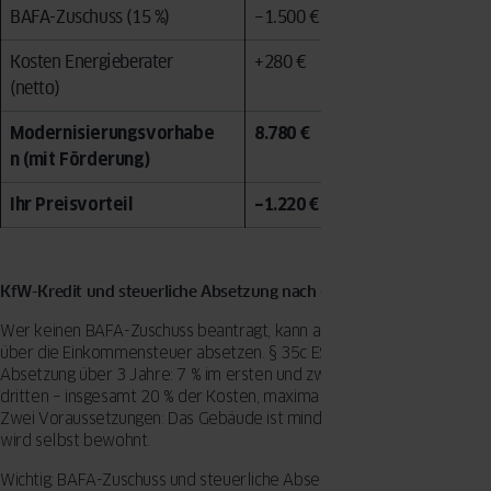
BAFA-Zuschuss (15 %)
−1.500 €
Kosten Energieberater
+280 €
(netto)
Modernisierungsvorhabe
8.780 €
n (mit Förderung)
Ihr Preisvorteil
−1.220 € (−12,2 %)
KfW-Kredit und steuerliche Absetzung nach § 35c EStG
Wer keinen BAFA-Zuschuss beantragt, kann alternativ die Kosten
über die Einkommensteuer absetzen. § 35c EStG erlaubt die
Absetzung über 3 Jahre: 7 % im ersten und zweiten Jahr, 6 % im
dritten – insgesamt 20 % der Kosten, maximal 40.000 € pro Objekt.
Zwei Voraussetzungen: Das Gebäude ist mindestens 10 Jahre alt und
wird selbst bewohnt.
Wichtig: BAFA-Zuschuss und steuerliche Absetzung für dieselbe