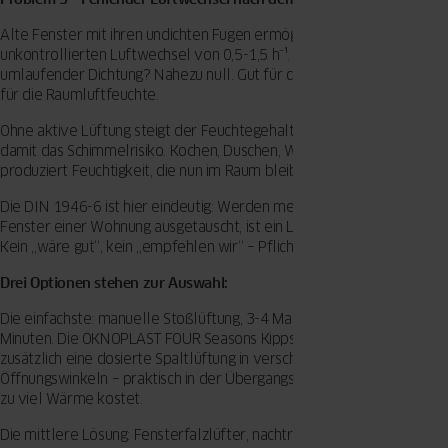
Alte Fenster mit ihren undichten Fugen ermöglichten einen
unkontrollierten Luftwechsel von 0,5-1,5 h⁻¹. Neue Fenster mit
umlaufender Dichtung? Nahezu null. Gut für die Heizkosten. Schlecht
für die Raumluftfeuchte.
Ohne aktive Lüftung steigt der Feuchtegehalt der Raumluft – und
damit das Schimmelrisiko. Kochen, Duschen, Wäschetrocknen: All das
produziert Feuchtigkeit, die nun im Raum bleibt.
Die DIN 1946-6 ist hier eindeutig: Werden mehr als ein Drittel der
Fenster einer Wohnung ausgetauscht, ist ein Lüftungskonzept Pflicht.
Kein „wäre gut“, kein „empfehlen wir“ – Pflicht.
Drei Optionen stehen zur Auswahl:
Die einfachste: manuelle Stoßlüftung, 3-4 Mal täglich für 5-10
Minuten. Die OKNOPLAST FOUR Seasons Kippstellung erlaubt
zusätzlich eine dosierte Spaltlüftung in verschiedenen
Öffnungswinkeln – praktisch in der Übergangszeit, wenn Stoßlüften
zu viel Wärme kostet.
Die mittlere Lösung: Fensterfalzlüfter, nachträglich in den Rahmen