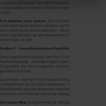
reduzierte Luftwechsel nach dem Fenstertausch verringert die
Verdunstungsrate im Raum. Die Wände trocknen langsamer ab als
vorher.
Erst abdichten, dann sanieren.
Die Horizontalsperre lässt sich
nachträglich durch Injektionsverfahren nach DIN 18533 einbringen.
Den Fenstertausch danach einplanen – idealerweise als Teil eines
Sanierungsfahrplans, der alle Maßnahmen in der richtigen
Reihenfolge vorsieht.
Problem 5 – Innendämmung ohne Dampfbremse
Denkmalgeschützte Fassade, kein Platz für Außendämmung, enge
Nachbarbebauung – Innendämmung ist dann oft die einzige Option.
Gut gemeint, aber falsch ausgeführt richtet sie mehr Schaden an als
gar keine Dämmung.
Das Problem: Warme, feuchte Raumluft dringt hinter die Dämmung
und kondensiert an der kalten Außenwand. Ohne funktionierende
Dampfbremse wird das Mauerwerk dauerhaft durchfeuchtet –
unsichtbar, weil hinter der Dämmung verborgen.
Der richtige Weg:
Innendämmung nur mit bauphysikalischem