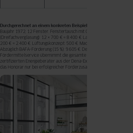
e
Durchgerechnet an einem konkreten Beispiel:
Einfamilienhaus,
Baujahr 1972, 12 Fenster. Fenstertausch mit OKNOPLAST PAVA
(Dreifachverglasung): 12 × 700 € = 8.400 €. Laibungsdämmung: 12 ×
200 € = 2.400 €. Lüftungskonzept: 500 €. Macht 11.300 € brutto.
Abzüglich BAFA-Förderung (15 %): 9.605 €. Der OKNOPLAST BAFA-
Fördermittelservice übernimmt die gesamte Abwicklung über einen
zertifizierten Energieberater aus der Dena-Expertenliste – Sie zahlen
das Honorar nur bei erfolgreicher Förderzusage.