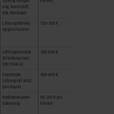
(Dreifachverglas
Fenster
0,95 W/(m²K)
ung, Kunststoff,
RAL-Montage)
Laibungsdämmu
150-300 €
Teil der
ng (pro Fenster)
förderfähigen
Gesamtmaßnahm
e
Lüftungskonzept
300-600 €
Über BEG EM
(Erstellung nach
förderfähig
DIN 1946-6)
Dezentrale
400-800 €
Förderfähig als
Lüftung mit WRG
Einzelmaßnahme
(pro Raum)
Rollladenkasten-
80-200 € pro
Teil der
Dämmung
Fenster
förderfähigen
Gesamtmaßnahm