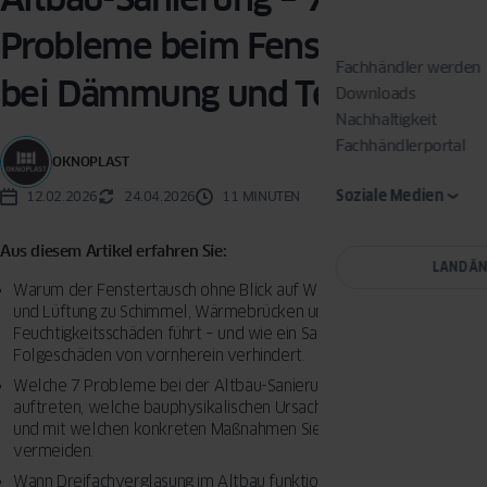
Probleme beim Fenstertausch,
Fachhändler werden
bei Dämmung und Technik
Downloads
Nachhaltigkeit
Fachhändlerportal
OKNOPLAST
Soziale Medien
12.02.2026
24.04.2026
11 MINUTEN
Aus diesem Artikel erfahren Sie:
LAND Ä
Warum der Fenstertausch ohne Blick auf Wanddämmung, Laibung
und Lüftung zu Schimmel, Wärmebrücken und
Feuchtigkeitsschäden führt – und wie ein Sanierungsfahrplan diese
Folgeschäden von vornherein verhindert.
Welche 7 Probleme bei der Altbau-Sanierung am häufigsten
auftreten, welche bauphysikalischen Ursachen dahinterstecken
und mit welchen konkreten Maßnahmen Sie jedes einzelne davon
vermeiden.
Wann Dreifachverglasung im Altbau funktioniert, wann eine