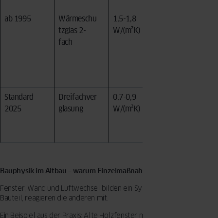
ab 1995
Wärmeschu
1,5-1,8
Veraltete
tzglas 2-
W/(m²K)
Beschläge,
fach
unzureiche
nder
Einbruchsc
hutz
Standard
Dreifachver
0,7-0,9
GEG-
2025
glasung
W/(m²K)
Anforderun
g: max. 1,3
W/(m²K)
Bauphysik im Altbau – warum Einzelmaßnahmen riskant sind
Fenster, Wand und Luftwechsel bilden ein System. Ändert sich ein
Bauteil, reagieren die anderen mit.
Ein Beispiel aus der Praxis: Alte Holzfenster mit verzogenen Rahmen