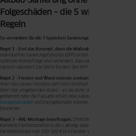
Folgeschäden – die 5 wichtigsten
Regeln
So vermeiden Sie die 7 typischen Sanierungsfehler
Regel 1 – Erst das Konzept, dann die Maßnahme.
Lassen Sie einen
individuellen Sanierungsfahrplan (iSFP) erstellen. Er zeigt die
optimale Reihenfolge und verhindert, dass eine Maßnahme die
nächste sabotiert. Die BAFA fördert den iSFP mit bis zu 80 %.
Regel 2 – Fenster und Wand müssen zueinander passen.
Der Uw-
Wert des neuen Fensters darf nicht drastisch besser sein als der U-
Wert der umgebenden Wand – es sei denn, die Laibung wird
gedämmt oder die Fassade erhält eine Außendämmung.
Fensterhersteller
und Energieberater können das gemeinsam
bewerten.
Regel 3 – RAL-Montage beauftragen.
Dreischichtiger Fugenaufbau,
korrekte Fensterposition in der Laibung, saubere Anschlussdetails.
Die Mehrkosten von 100-200 € pro Fenster stehen in keinem