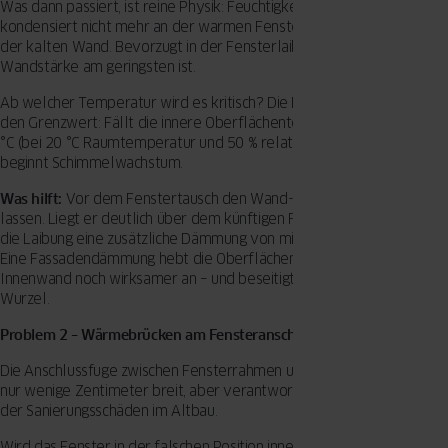
Was dann passiert, ist reine Physik: Feuchtigkeit aus der Raumluft
kondensiert nicht mehr an der warmen Fensterscheibe, sondern an
der kalten Wand. Bevorzugt in der Fensterlaibung, wo die
Wandstärke am geringsten ist.
Ab welcher Temperatur wird es kritisch? Die DIN 4108-2 definiert
den Grenzwert: Fällt die innere Oberflächentemperatur unter 12,6
°C (bei 20 °C Raumtemperatur und 50 % relativer Luftfeuchtigkeit),
beginnt Schimmelwachstum.
Was hilft:
Vor dem Fenstertausch den Wand-U-Wert ermitteln
lassen. Liegt er deutlich über dem künftigen Fenster-U-Wert, braucht
die Laibung eine zusätzliche Dämmung von mindestens 20-30 mm.
Eine Fassadendämmung hebt die Oberflächentemperatur der
Innenwand noch wirksamer an – und beseitigt das Problem an der
Wurzel.
Problem 2 – Wärmebrücken am Fensteranschluss
Die Anschlussfuge zwischen Fensterrahmen und Mauerwerk: Sie ist
nur wenige Zentimeter breit, aber verantwortlich für einen Großteil
der Sanierungsschäden im Altbau.
Wird das Fenster in der falschen Position innerhalb der Laibung