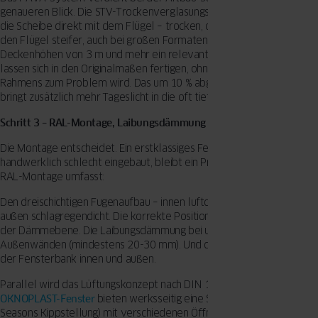
genaueren Blick. Die STV-Trockenverglasungstechnologie verklebt
die Scheibe direkt mit dem Flügel – trocken, ohne Silikon. Das macht
den Flügel steifer, auch bei großen Formaten. Für Altbauten mit
Deckenhöhen von 3 m und mehr ein relevanter Vorteil: Die Fenster
lassen sich in den Originalmaßen fertigen, ohne dass die Statik des
Rahmens zum Problem wird. Das um 10 % abgesenkte Flügelprofil
bringt zusätzlich mehr Tageslicht in die oft tiefen Altbauräume.
Schritt 3 – RAL-Montage, Laibungsdämmung und Lüftungskonzept
Die Montage entscheidet. Ein erstklassiges Fenstersystem,
handwerklich schlecht eingebaut, bleibt ein Problemfenster. Die
RAL-Montage umfasst:
Den dreischichtigen Fugenaufbau – innen luftdicht, mittig dämmend,
außen schlagregendicht. Die korrekte Positionierung des Fensters in
der Dämmebene. Die Laibungsdämmung bei ungedämmten
Außenwänden (mindestens 20-30 mm). Und die saubere Anpassung
der Fensterbank innen und außen.
Parallel wird das Lüftungskonzept nach DIN 1946-6 erstellt.
OKNOPLAST-Fenster
bieten werksseitig eine Spaltlüftung (FOUR
Seasons Kippstellung) mit verschiedenen Öffnungswinkeln – eine