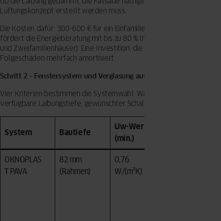
ob die Laibung gedämmt, die Fassade nachgerüstet oder ein
Lüftungskonzept erstellt werden muss.
Die Kosten dafür: 300-600 € für ein Einfamilienhaus. Die BAFA
fördert die Energieberatung mit bis zu 80 % (maximal 1.300 € für Ein-
und Zweifamilienhäuser). Eine Investition, die sich über vermiedene
Folgeschäden mehrfach amortisiert.
Schritt 2 – Fenstersystem und Verglasung auswählen
Vier Kriterien bestimmen die Systemwahl: Wand-U-Wert,
verfügbare Laibungstiefe, gewünschter Schallschutz und Budget.
Uw-Wert
Besonders
System
Bautiefe
(min.)
geeignet für
OKNOPLAS
82 mm
0,76
Gedämmte
T PAVA
(Rahmen)
W/(m²K)
Altbauten,
BAFA-
Förderung,
maximale
Energieeins