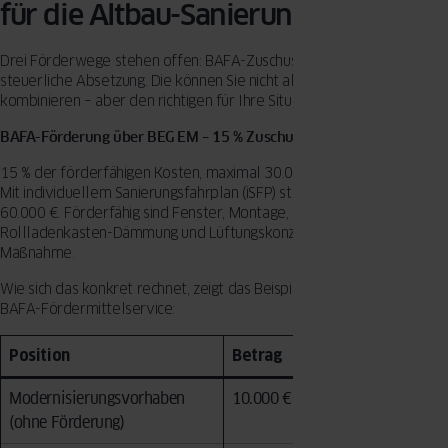
für die Altbau-Sanierung?
Drei Förderwege stehen offen: BAFA-Zuschuss, KfW-Kredit,
steuerliche Absetzung. Die können Sie nicht alle miteinander
kombinieren – aber den richtigen für Ihre Situation finden.
BAFA-Förderung über BEG EM – 15 % Zuschuss für Fenster
15 % der förderfähigen Kosten, maximal 30.000 € pro Wohneinheit.
Mit individuellem Sanierungsfahrplan (iSFP) steigt die Obergrenze auf
60.000 €. Förderfähig sind Fenster, Montage, Laibungsdämmung,
Rollladenkasten-Dämmung und Lüftungskonzept – alles in einer
Maßnahme.
Wie sich das konkret rechnet, zeigt das Beispiel aus dem OKNOPLAST
BAFA-Fördermittelservice:
Position
Betrag
Modernisierungsvorhaben
10.000 €
(ohne Förderung)