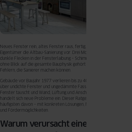
Neues Fenster rein, altes Fenster raus, fertig. So stellen sich viele
Eigentümer die Altbau-Sanierung vor. Drei Monate später zeigen sich
dunkle Flecken in der Fensterlaibung – Schimmel. Der Fenstertausch
ohne Blick auf die gesamte Bauphysik gehört zu den teuersten
Fehlern, die Sanierer machen können.
Gebäude vor Baujahr 1977 verlieren bis zu 40 % der Heizenergie
über undichte Fenster und ungedämmte Fassaden. Doch wer nur die
Fenster tauscht und Wand, Lüftung und Anschlussdetails ignoriert,
handelt sich neue Probleme ein. Dieser Ratgeber beschreibt die 7
häufigsten davon – mit konkreten Lösungen, Normen-Referenzen
und Fördermöglichkeiten.
Warum verursacht eine Altbau-