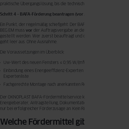
praktische Übergangslösung, bis die technische Lüftung steht.
Schritt 4 – BAFA-Förderung beantragen (vor Auftragsvergabe!)
Ein Punkt, der regelmäßig schiefgeht: Der BAFA-Förderantrag nach
BEG EM muss
vor
der Auftragsvergabe an den Handwerksbetrieb
gestellt werden. Wer zuerst beauftragt und dann den Antrag stellt,
geht leer aus. Ohne Ausnahme.
Die Voraussetzungen im Überblick:
Uw-Wert des neuen Fensters ≤ 0,95 W/(m²K)
Einbindung eines Energieeffizienz-Experten aus der Dena-
Expertenliste
Fachgerechte Montage nach anerkannten Regeln der Technik
Der OKNOPLAST BAFA-Fördermittelservice kümmert sich um alles:
Energieberater, Antragstellung, Dokumentation. Das Honorar fällt
nur bei erfolgreicher Förderzusage an. Kein Risiko für Sie.
Welche Fördermittel gibt es 2025