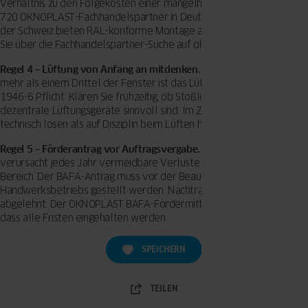
Verhältnis zu den Folgekosten einer mangelhaften Montage. Über
720 OKNOPLAST-Fachhandelspartner in Deutschland, Österreich und
der Schweiz bieten RAL-konforme Montage an – den nächsten finden
Sie über die Fachhandelspartner-Suche auf oknoplast.de.
Regel 4 – Lüftung von Anfang an mitdenken.
Ab dem Austausch von
mehr als einem Drittel der Fenster ist das Lüftungskonzept nach DIN
1946-6 Pflicht. Klären Sie frühzeitig, ob Stoßlüftung reicht oder ob
dezentrale Lüftungsgeräte sinnvoll sind. Im Zweifelsfall: lieber
technisch lösen als auf Disziplin beim Lüften hoffen.
Regel 5 – Förderantrag vor Auftragsvergabe.
Dieser Punkt
verursacht jedes Jahr vermeidbare Verluste im fünfstelligen
Bereich. Der BAFA-Antrag muss vor der Beauftragung des
Handwerksbetriebs gestellt werden. Nachträgliche Anträge werden
abgelehnt. Der OKNOPLAST BAFA-Fördermittelservice stellt sicher,
dass alle Fristen eingehalten werden.
SPEICHERN
TEILEN