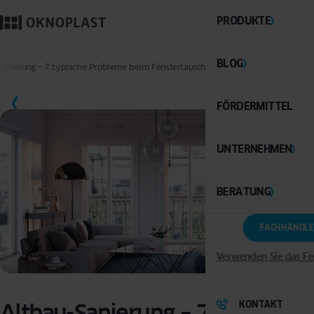
PRODUKTE
BLOG
Sanierung – 7 typische Probleme beim Fenstertausch, bei Dämmung und Techni
SPEICHERN
FÖRDERMITTEL
UNTERNEHMEN
BERATUNG
FACHHÄNDLE
Verwenden Sie das Fe
KONTAKT
Altbau-Sanierung – 7 typische