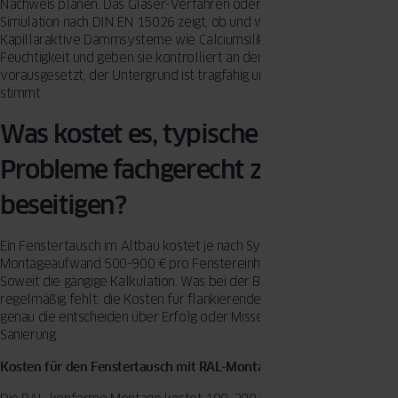
Nachweis planen. Das Glaser-Verfahren oder eine hygrothermische
Simulation nach DIN EN 15026 zeigt, ob und wo Tauwasser ausfällt.
Kapillaraktive Dämmsysteme wie Calciumsilikatplatten puffern
Feuchtigkeit und geben sie kontrolliert an den Raum ab –
vorausgesetzt, der Untergrund ist tragfähig und die Verarbeitung
stimmt.
Was kostet es, typische Altbau-
Probleme fachgerecht zu
beseitigen?
Ein Fenstertausch im Altbau kostet je nach System, Größe und
Montageaufwand 500-900 € pro Fenstereinheit mit RAL-Montage.
Soweit die gängige Kalkulation. Was bei der Budgetplanung
regelmäßig fehlt: die Kosten für flankierende Maßnahmen. Und
genau die entscheiden über Erfolg oder Misserfolg der ganzen
Sanierung.
Kosten für den Fenstertausch mit RAL-Montage