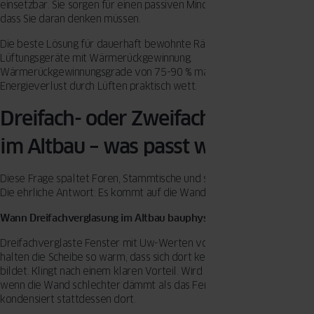
einsetzbar. Sie sorgen für einen passiven Mindestluftwechsel, ohne
dass Sie daran denken müssen.
Die beste Lösung für dauerhaft bewohnte Räume: dezentrale
Lüftungsgeräte mit Wärmerückgewinnung.
Wärmerückgewinnungsgrade von 75-90 % machen den
Energieverlust durch Lüften praktisch wett.
Dreifach- oder Zweifachverglasung
im Altbau – was passt wann?
Diese Frage spaltet Foren, Stammtische und sogar Energieberater.
Die ehrliche Antwort: Es kommt auf die Wand an.
Wann Dreifachverglasung im Altbau bauphysikalisch funktioniert
Dreifachverglaste Fenster mit Uw-Werten von 0,7-0,9 W/(m²K)
halten die Scheibe so warm, dass sich dort kein Kondenswasser
bildet. Klingt nach einem klaren Vorteil. Wird aber zum Problem,
wenn die Wand schlechter dämmt als das Fenster: Die Feuchtigkeit
kondensiert stattdessen dort.