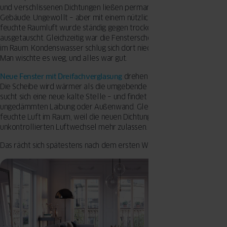
und verschlissenen Dichtungen ließen permanent Außenluft ins
Gebäude. Ungewollt – aber mit einem nützlichen Nebeneffekt: Die
feuchte Raumluft wurde ständig gegen trockene Außenluft
ausgetauscht. Gleichzeitig war die Fensterscheibe die kälteste Stelle
im Raum. Kondenswasser schlug sich dort nieder, nicht an der Wand.
Man wischte es weg, und alles war gut.
Neue Fenster mit Dreifachverglasung
drehen dieses Verhältnis um.
Die Scheibe wird wärmer als die umgebende Wand. Die Feuchtigkeit
sucht sich eine neue kalte Stelle – und findet sie an der
ungedämmten Laibung oder Außenwand. Gleichzeitig bleibt die
feuchte Luft im Raum, weil die neuen Dichtungen keinen
unkontrollierten Luftwechsel mehr zulassen.
Das rächt sich spätestens nach dem ersten Winter.