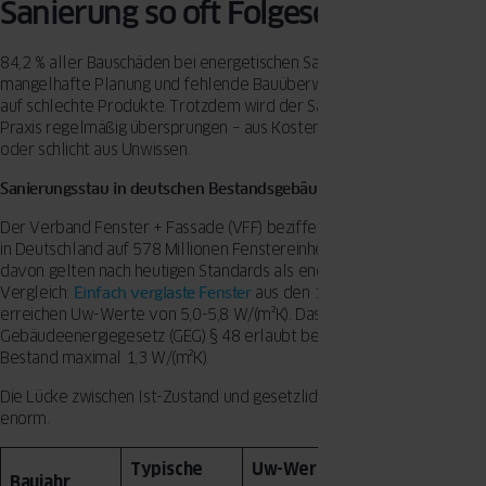
Sanierung so oft Folgeschäden?
84,2 % aller Bauschäden bei energetischen Sanierungen gehen auf
mangelhafte Planung und fehlende Bauüberwachung zurück. Nicht
auf schlechte Produkte. Trotzdem wird der Sanierungsfahrplan in der
Praxis regelmäßig übersprungen – aus Kostengründen, aus Ungeduld
oder schlicht aus Unwissen.
Sanierungsstau in deutschen Bestandsgebäuden – die Ausgangslage
Der Verband Fenster + Fassade (VFF) beziffert den Gesamtbestand
in Deutschland auf 578 Millionen Fenstereinheiten. 320 Millionen
davon gelten nach heutigen Standards als energetisch veraltet. Zum
Vergleich:
Einfach verglaste Fenster
aus den 1960er-Jahren
erreichen Uw-Werte von 5,0-5,8 W/(m²K). Das
Gebäudeenergiegesetz (GEG) § 48 erlaubt beim Austausch im
Bestand maximal 1,3 W/(m²K).
Die Lücke zwischen Ist-Zustand und gesetzlicher Anforderung ist
enorm.
Typische
Uw-Wert
Häufigste
Baujahr