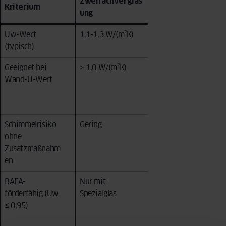
Zweifachverglas
Dreifachverglasu
Kriterium
ung
ng
Uw-Wert
1,1-1,3 W/(m²K)
0,7-0,9 W/(m²K)
(typisch)
Geeignet bei
> 1,0 W/(m²K)
≤ 0,5 W/(m²K)
Wand-U-Wert
oder mit
Fassadendämmu
ng
Schimmelrisiko
Gering
Erhöht bei
ohne
ungedämmter
Zusatzmaßnahm
Wand
en
BAFA-
Nur mit
Ja (z. B.
förderfähig (Uw
Spezialglas
OKNOPLAST
≤ 0,95)
PAVA: Uw 0,76
W/(m²K))