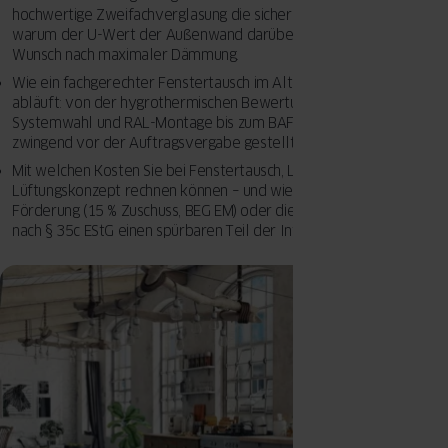
hochwertige Zweifachverglasung die sicherere Wahl ist – und
warum der U-Wert der Außenwand darüber entscheidet, nicht der
Wunsch nach maximaler Dämmung.
Wie ein fachgerechter Fenstertausch im Altbau Schritt für Schritt
abläuft: von der hygrothermischen Bewertung über die
Systemwahl und RAL-Montage bis zum BAFA-Förderantrag, der
zwingend vor der Auftragsvergabe gestellt werden muss.
Mit welchen Kosten Sie bei Fenstertausch, Laibungsdämmung und
Lüftungskonzept rechnen können – und wie Sie über die BAFA-
Förderung (15 % Zuschuss, BEG EM) oder die steuerliche Absetzung
nach § 35c EStG einen spürbaren Teil der Investition zurückholen.