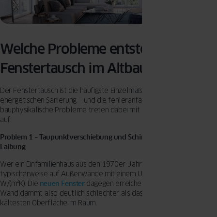
Welche Probleme entstehen beim
Fenstertausch im Altbau?
Der Fenstertausch ist die häufigste Einzelmaßnahme bei der
energetischen Sanierung – und die fehleranfälligste. Drei
bauphysikalische Probleme treten dabei mit schöner Regelmäßigkei
auf.
Problem 1 – Taupunktverschiebung und Schimmelbildung an der
Laibung
Wer ein Einfamilienhaus aus den 1970er-Jahren saniert, trifft
typischerweise auf Außenwände mit einem U-Wert von 1,5-2,0
W/(m²K). Die
neuen Fenster
dagegen erreichen 0,7-0,9 W/(m²K). Die
Wand dämmt also deutlich schlechter als das Fenster – und wird zur
kältesten Oberfläche im Raum.