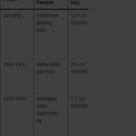
Fenster
(ca.)
Probleme
vor 1950
Einfachver
5,0-5,8
Zugluft,
glasung
W/(m²K)
kein
Holz
Schallschut
z, kein
Einbruchsc
hutz
1950-1970
Verbundfen
2,5-3,0
Verzogene
ster Holz
W/(m²K)
Rahmen,
defekte
Dichtungen
1970-1995
Isolierglas
2,7-3,0
Kein
ohne
W/(m²K)
Wärmeschu
Beschichtu
tzglas,
ng
hohe
Energieverl
uste