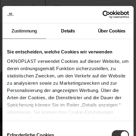
Gewicht pro m²
ca. 20 kg
ca. 30 kg –
Glasfläche
Rahmenstatik
prüfen
Zustimmung
Details
Über Cookies
Kosten pro
350-550 €
450-750 €
Fenster (ca., inkl.
Einbau)
Sie entscheiden, welche Cookies wir verwenden
OKNOPLAST verwendet Cookies auf dieser Website, um
deren ordnungsgemäß Funktion sicherzustellen, zu
statistischen Zwecken, um den Verkehr auf der Website
zu analysieren sowie zu Marketingzwecken und zur
Personalisierung der angezeigten Werbung. Über die
Arten der Cookies, die Dienstleister und die Dauer der
Speicherung können Sie im Reiter „Details anzeigen “
informieren. Sie können Ihre Cookie-Einstellungen
ändern, indem Sie auf den Link klicken, der in der
Cookie
-Richtlinie
zu finden ist. Verantwortlicher Ihrer
Einwilligungsauswahl
personenbezogenen Daten ist die Gesellschaft Oknoplast
Erforderliche Cookies