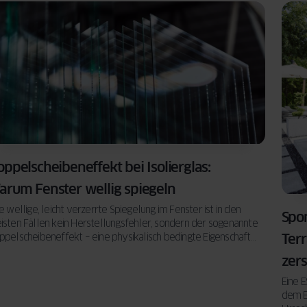
ppelscheibeneffekt bei Isolierglas:
arum Fenster wellig spiegeln
e wellige, leicht verzerrte Spiegelung im Fenster ist in den
Spo
isten Fällen kein Herstellungsfehler, sondern der sogenannte
Ter
ppelscheibeneffekt – eine physikalisch bedingte Eigenschaft
n Mehrscheiben-Isolierglas.
zer
Eine E
dem E