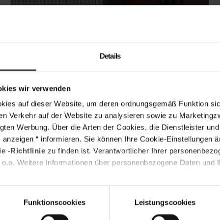
Unser Produkt wird einfach mit drei Scharnieren am
Details
Türrahmen befestigt. Zur besseren Haftung befinden
sich auf der gegenüberliegenden Seite zwei
okies wir verwenden
Magnetverschlüsse. Dies ermöglicht den freien
Zugang zum Balkon oder zur Terrasse. Und
s auf dieser Website, um deren ordnungsgemäß Funktion sich
gleichzeitig schränken die Moskitonetze die Sicht
en Verkehr auf der Website zu analysieren sowie zu Marketing
nicht ein.
gten Werbung. Über die Arten der Cookies, die Dienstleister un
s anzeigen “ informieren. Sie können Ihre Cookie-Einstellungen 
e -Richtlinie
zu finden ist. Verantwortlicher Ihrer personenbezo
 o.o. Weitere Informationen über personenbezogene Daten und Ih
Funktionscookies
Leistungscookies