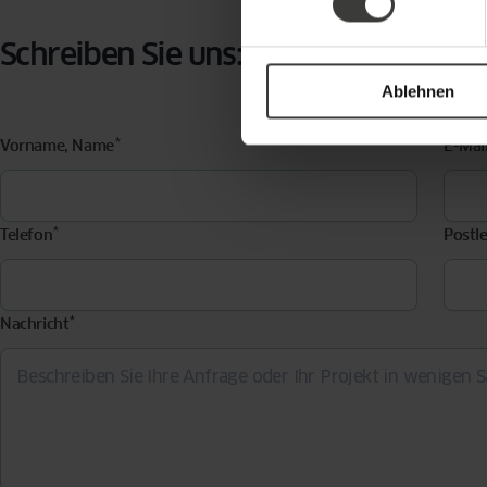
Schreiben Sie uns:
Ablehnen
*
Vorname, Name
E-Mai
*
Telefon
Postle
*
Nachricht