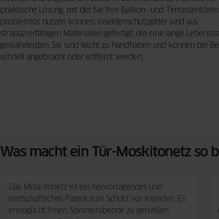
Reinigungsme
KONZEPT
BESCHLÄGE
praktische Lösung, mit der Sie Ihre Balkon- und Terrassentüren
Vorhänge für d
problemlos nutzen können. Insektenschutzgitter sind aus
Sicherheitsfun
Wohnzimmer –
FENSTER
INSEKTENSCHUTZ
strapazierfähigen Materialien gefertigt, die eine lange Lebensd
VERGLEICHEN
Fenster: so sc
praktische Tip
SPROSSEN
gewährleisten. Sie sind leicht zu handhaben und können bei Be
Ihr Zuhause
Designern
schnell angebracht oder entfernt werden.
5 häufige Fehle
Auswahl von F
So treffen Sie 
Entscheidung
Was macht ein Tür-Moskitonetz so 
Das Moskitonetz ist ein hervorragendes und
wirtschaftliches Patent zum Schutz vor Insekten. Es
ermöglicht Ihnen, Sommerabende zu genießen,