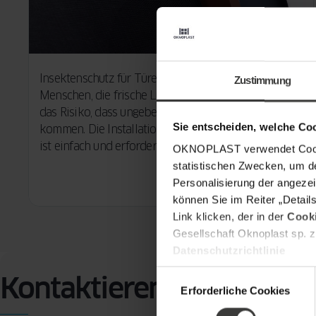
Insektenschutz für Türen sind die ideale Lösung für
Zustimmung
Menschen, die frische Luft genießen wollen, ohne
das Risiko, dass ungebetene Gäste ins Haus
Sie entscheiden, welche Co
kommen. Die Installation eines Tür-Moskitonetzes
ist einfach und erfordert kein Spezialwerkzeug.
OKNOPLAST verwendet Cookie
statistischen Zwecken, um d
Personalisierung der angezei
können Sie im Reiter „Detail
Link klicken, der in der
Cooki
Gesellschaft Oknoplast sp. z
Datenschutzrichtlinie
Einwilligungsauswahl
Kontaktieren Sie uns
Erforderliche Cookies