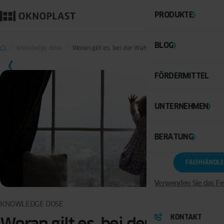
PRODUKTE
BLOG
Knowledge dose
Woran gilt es, bei der Wahl der Fenster zu denken?
FÖRDERMITTEL
UNTERNEHMEN
BERATUNG
FACHHÄNDLE
Verwenden Sie das Fe
KNOWLEDGE DOSE
KONTAKT
Woran gilt es, bei der Wahl der