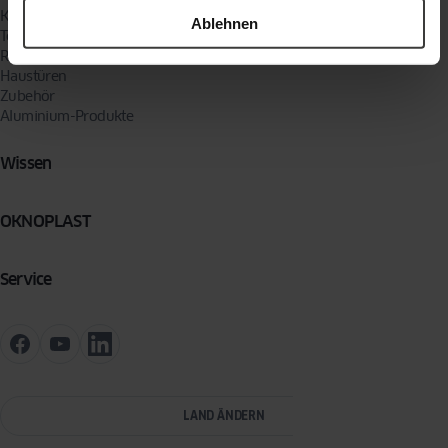
Kunststofffenster
Ablehnen
Terrassentüren & Balkontüren
Rollläden
Haustüren
Zubehör
Aluminium-Produkte
Wissen
OKNOPLAST
Service
LAND ÄNDERN