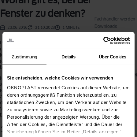
Fenster zu denken?
Fachhändler werden
Downloads
23.06.2016
31.10.2023
1 MINUTE
Nachhaltigkeit
Fachhändlerportal
Planen wir, Fenster für unser Haus oder unsere Wohnung zu kaufen,
müssen wir daran denken, dass es sich dabei um eine sehr
kostspielige Investition handelt. Fenster werden von uns jahrelang
Soziale Medien
Zustimmung
Details
Über Cookies
genutzt. Aber nicht jeder von uns weiß, auf welche Parameter man
bei der Fensterwahl achten sollte.
LAND Ä
Sie entscheiden, welche Cookies wir verwenden
Neben dem Erscheinungsbild und der entsprechenden
architektonischen Anpassung an das Gebäude ist auch der
OKNOPLAST verwendet Cookies auf dieser Website, um
Nutzungskomfort von Bedeutung, vor allem aber der Schutz vor
deren ordnungsgemäß Funktion sicherzustellen, zu
äußeren Faktoren. Deshalb sollte man wissen, welche Parameter be
statistischen Zwecken, um den Verkehr auf der Website
der Wahl des Fensters berücksichtigt und welche Fragen dem
Verkäufer gestellt werden sollten, bevor man die endgültige
zu analysieren sowie zu Marketingzwecken und zur
Entscheidung trifft.
Personalisierung der angezeigten Werbung. Über die
Arten der Cookies, die Dienstleister und die Dauer der
1. Das Profil des Fensters
Speicherung können Sie im Reiter „Details anzeigen “