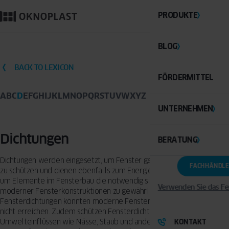
PRODUKTE
BLOG
BACK TO LEXICON
FÖRDERMITTEL
A
B
C
D
E
F
G
H
I
J
K
L
M
N
O
P
Q
R
S
T
U
V
W
X
Y
Z
UNTERNEHMEN
Dichtungen
BERATUNG
Dichtungen werden eingesetzt, um Fenster gegen Zugluft und Nässe
FACHHÄNDLE
zu schützen und dienen ebenfalls zum Energiesparen. Es handelt sich
um Elemente im Fensterbau die notwendig sind, um die Effizienz
Verwenden Sie das Fe
moderner Fensterkonstruktionen zu gewährleisten. Ohne
Fensterdichtungen könnten moderne Fenster die hohen Dämmwerte
nicht erreichen. Zudem schützen Fensterdichtungen vor
Umwelteinflüssen wie Nässe, Staub und anderen Stoffen die klein
KONTAKT