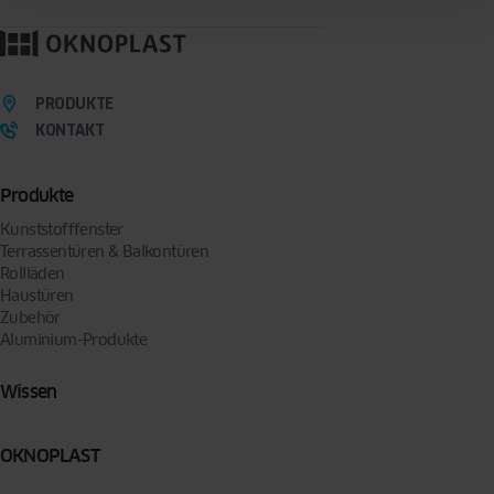
Mit dem Absenden des Formulars erklären Sie sich freiwillig damit einverstanden, dass
wir Sie per E-Mail oder Telefon kontaktieren, um Ihre Anfrage zu bearbeiten. Sie können
Ihre Zustimmung jederzeit widerrufen, indem Sie eine Anfrage an folgende Adresse
senden:
privacy@oknoplast.de
PRODUKTE
KONTAKT
Produkte
Kunststofffenster
Terrassentüren & Balkontüren
Rollläden
Haustüren
Zubehör
Aluminium-Produkte
Wissen
OKNOPLAST