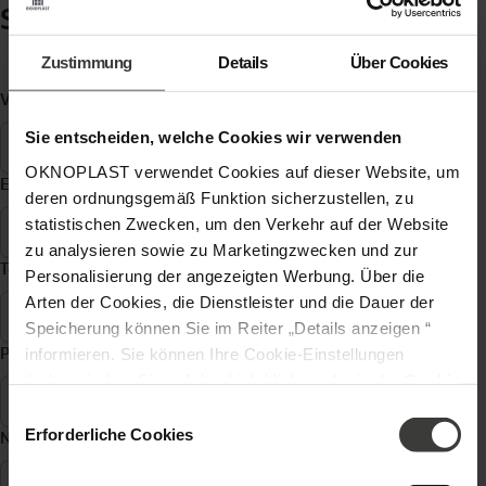
Schreiben Sie uns:
Zustimmung
Details
Über Cookies
Vorname, Name
*
Sie entscheiden, welche Cookies wir verwenden
OKNOPLAST verwendet Cookies auf dieser Website, um
E-Mail Adresse
*
deren ordnungsgemäß Funktion sicherzustellen, zu
statistischen Zwecken, um den Verkehr auf der Website
zu analysieren sowie zu Marketingzwecken und zur
Telefon
*
Personalisierung der angezeigten Werbung. Über die
Arten der Cookies, die Dienstleister und die Dauer der
Speicherung können Sie im Reiter „Details anzeigen “
Postleitzahl
*
informieren. Sie können Ihre Cookie-Einstellungen
ändern, indem Sie auf den Link klicken, der in der
Cookie
-Richtlinie
zu finden ist. Verantwortlicher Ihrer
Einwilligungsauswahl
personenbezogenen Daten ist die Gesellschaft Oknoplast
Erforderliche Cookies
Nachricht
*
sp. z o.o. Weitere Informationen über personenbezogene
Daten und Ihre Rechte finden Sie in der