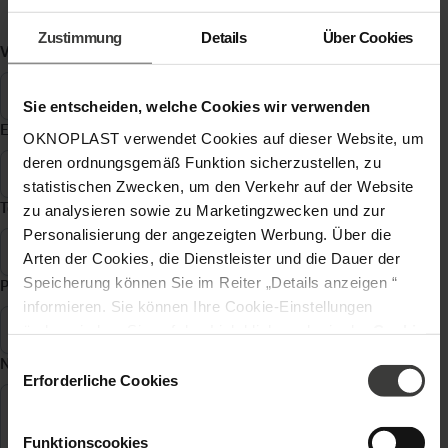
Zustimmung
Details
Über Cookies
Vorname, Name
*
Sie entscheiden, welche Cookies wir verwenden
E-Mail Adresse
*
OKNOPLAST verwendet Cookies auf dieser Website, um
deren ordnungsgemäß Funktion sicherzustellen, zu
statistischen Zwecken, um den Verkehr auf der Website
Telefon
*
zu analysieren sowie zu Marketingzwecken und zur
Personalisierung der angezeigten Werbung. Über die
Arten der Cookies, die Dienstleister und die Dauer der
Speicherung können Sie im Reiter „Details anzeigen “
Postleitzahl
*
informieren. Sie können Ihre Cookie-Einstellungen
ändern, indem Sie auf den Link klicken, der in der
Cookie
-Richtlinie
zu finden ist. Verantwortlicher Ihrer
Einwilligungsauswahl
Nachricht
*
personenbezogenen Daten ist die Gesellschaft Oknoplast
Erforderliche Cookies
sp. z o.o. Weitere Informationen über personenbezogene
Daten und Ihre Rechte finden Sie in der
Funktionscookies