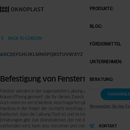
PRODUKTE
BLOG
BACK TO LEXICON
FÖRDERMITTEL
A
B
C
D
E
F
G
H
I
J
K
L
M
N
O
P
Q
R
S
T
U
V
W
X
Y
Z
UNTERNEHMEN
Befestigung von Fenstern
BERATUNG
Fenster werden in der sogenannten Laibung angebracht. Damit ist die
FACHHÄNDLE
Maueröffnung gemeint, die für diesen Zweck frei gelassen wurde.
Auch wenn es verschiedene Anschlagarten gibt, wird im modernen
Verwenden Sie das Fe
Hausbau in der Regel der stumpfe Anschlag verwendet. Das
bedeutet, dass die Laibung flach ist und es keine weiteren
Erhebungen gibt. Der Blendrahmen, der mit dem Mauerwerk
verbunden wird, kann also von innen und von außen eingesetzt
KONTAKT