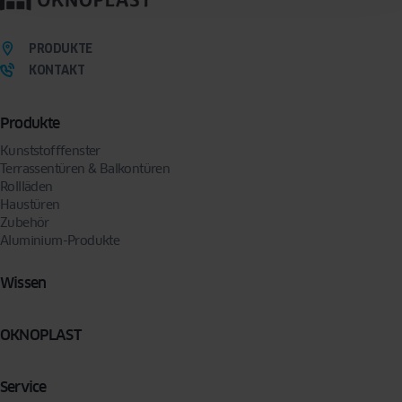
wir Sie per E-Mail oder Telefon kontaktieren, um Ihre Anfrage zu bearbeiten. Sie können
Ihre Zustimmung jederzeit widerrufen, indem Sie eine Anfrage an folgende Adresse
senden:
privacy@oknoplast.de
PRODUKTE
KONTAKT
Produkte
Kunststofffenster
Terrassentüren & Balkontüren
Rollläden
Haustüren
Zubehör
Aluminium-Produkte
Wissen
OKNOPLAST
Service