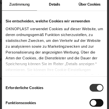
Vorname, Name
*
Zustimmung
Details
Über Cookies
Sie entscheiden, welche Cookies wir verwenden
E-Mail Adresse
*
OKNOPLAST verwendet Cookies auf dieser Website, um
deren ordnungsgemäß Funktion sicherzustellen, zu
statistischen Zwecken, um den Verkehr auf der Website
Telefon
*
zu analysieren sowie zu Marketingzwecken und zur
Personalisierung der angezeigten Werbung. Über die
Arten der Cookies, die Dienstleister und die Dauer der
Postleitzahl
*
Speicherung können Sie im Reiter „Details anzeigen “
informieren. Sie können Ihre Cookie-Einstellungen
ändern, indem Sie auf den Link klicken, der in der
Cookie
Nachricht
*
-Richtlinie
zu finden ist. Verantwortlicher Ihrer
Einwilligungsauswahl
personenbezogenen Daten ist die Gesellschaft Oknoplast
Erforderliche Cookies
sp. z o.o. Weitere Informationen über personenbezogene
Daten und Ihre Rechte finden Sie in der
Funktionscookies
Datenschutzrichtlinie