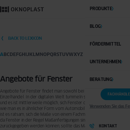
PRODUKTE
BLOG
BACK TO LEXICON
FÖRDERMITTEL
A
B
C
D
E
F
G
H
I
J
K
L
M
N
O
P
Q
R
S
T
U
V
W
X
Y
Z
UNTERNEHMEN
Angebote für Fenster
BERATUNG
Angebote für Fenster findet man sowohl bei Herstellern als auch im
FACHHÄNDLE
Einzelhandel. In der digitalen Welt tummeln sich die Onlineangebote
und es ist mittlerweile möglich, sich Fenster online zu konfigurieren,
Verwenden Sie das Fe
wie man es in ähnlicher Form vom Automobilmarkt kennt. Allerdings
ist es ratsam, sich die Maße von einem Fachmann ermitteln zu lassen,
da Fenster in der Regel Maßanfertigungen sind und nicht einfach
zurückgegeben werden können, sollte das Maß nicht stimmen. Der
KONTAKT