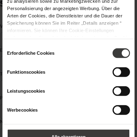
zu analysieren sowie zu Marketingzwecken und zur
Schreiben Sie uns:
Personalisierung der angezeigten Werbung. Über die
Arten der Cookies, die Dienstleister und die Dauer der
Speicherung können Sie im Reiter „Details anzeigen “
Vorname, Name
*
informieren. Sie können Ihre Cookie-Einstellungen
ändern, indem Sie auf den Link klicken, der in der
Cookie
-Richtlinie
zu finden ist. Verantwortlicher Ihrer
Einwilligungsauswahl
E-Mail Adresse
*
personenbezogenen Daten ist die Gesellschaft Oknoplast
Erforderliche Cookies
sp. z o.o. Weitere Informationen über personenbezogene
Daten und Ihre Rechte finden Sie in der
Funktionscookies
Telefon
*
Datenschutzrichtlinie
Leistungscookies
Postleitzahl
*
Werbecookies
Nachricht
*
Alle akzeptieren