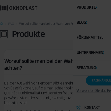
PRODUKTE
BLOG
FAQ
Worauf sollte man bei der Wahl von Fenstern achten?
Produkte
FÖRDERMITTEL
UNTERNEHMEN
Worauf sollte man bei der Wahl von Fenstern
achten?
BERATUNG
FACHHÄNDLE
Bei der Auswahl von Fenstern gibt es mehrere
Schlüsselfaktoren, auf die man achten sollte, um die höchste
Verwenden Sie das Fe
Qualität, Funktionalität und Benutzerfreundlichkeit zu
gewährleisten. Hier sind einige wichtige Aspekte, die zu
beachten sind:
KONTAKT