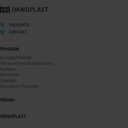
Mit dem Absenden des Formulars erklären Sie sich freiwillig damit einverstanden, dass
wir Sie per E-Mail oder Telefon kontaktieren, um Ihre Anfrage zu bearbeiten. Sie können
Ihre Zustimmung jederzeit widerrufen, indem Sie eine Anfrage an folgende Adresse
senden:
privacy@oknoplast.de
PRODUKTE
KONTAKT
Produkte
Kunststofffenster
Terrassentüren & Balkontüren
Rollläden
Haustüren
Zubehör
Aluminium-Produkte
Wissen
OKNOPLAST