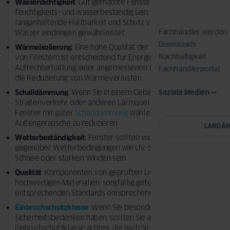
Wasserdichtigkeit
: Gut gemachte Fenster sollten
feuchtigkeits- und wasserbeständig sein, was eine
langanhaltende Haltbarkeit und Schutz vor Regen oder
Fachhändler werden
Wasser eindringen gewährleistet.
Downloads
Wärmeisolierung
: Eine hohe Qualität der Wärmeisolierung
Nachhaltigkeit
von Fenstern ist entscheidend für Energieeinsparungen, die
Aufrechterhaltung einer angemessenen Innentemperatur und
Fachhändlerportal
die Reduzierung von Wärmeverlusten.
Schalldämmung
: Wenn Sie in einem Gebiet mit starkem
Soziale Medien
Straßenverkehr oder anderen Lärmquellen leben, sollten Sie
Fenster mit guter
Schalldämmung
wählen, die helfen,
Außengeräusche zu reduzieren.
LAND Ä
Wetterbeständigkeit
: Fenster sollten widerstandsfähig
gegenüber Wetterbedingungen wie UV-Strahlung, Regen,
Schnee oder starken Winden sein.
Qualität
: Komponenten von geprüften Lieferanten, aus
hochwertigen Materialien, sorgfältig getestet und
entsprechenden Standards entsprechend.
Einbruchschutzklasse
: Wenn Sie besondere
Sicherheitsbedenken haben, sollten Sie auf die
Einbruchschutzklasse achten, die nach Sicherheitsstandards