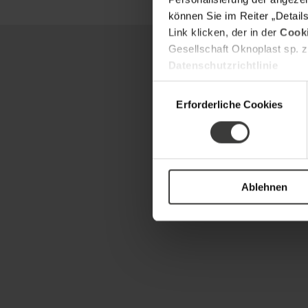
können Sie im Reiter „Detail
Link klicken, der in der
Cooki
Gesellschaft Oknoplast sp. z
Datenschutzrichtlinie
Einwilligungsauswahl
Erforderliche Cookies
Ablehnen