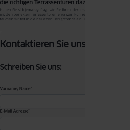
die richtigen Terrassentüren dazu?
Haben Sie sich jemals gefragt, wie Sie Ihr modernes Wohnzimmer im Jahr 2024
mit den perfekten Terrassentüren ergänzen können? In diesem Artikel
tauchen wir tief in die neuesten Designtrends ein und zeigen Ihnen, welche
Materialien und Oberflächen besonders angesagt sind.
Kontaktieren Sie uns
Schreiben Sie uns:
Vorname, Name
*
E-Mail Adresse
*