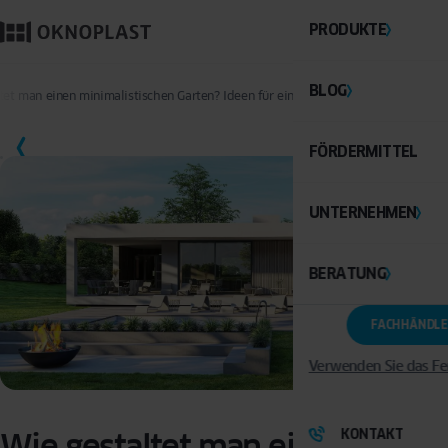
PRODUKTE
BLOG
tet man einen minimalistischen Garten? Ideen für einen modernen Außenbereic
SPEICHERN
FÖRDERMITTEL
UNTERNEHMEN
BERATUNG
FACHHÄNDLE
Verwenden Sie das Fe
KONTAKT
Wie gestaltet man einen