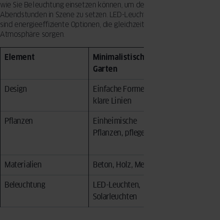
wie Sie Beleuchtung einsetzen können, um den Garten in den
Abendstunden in Szene zu setzen. LED-Leuchten oder Solarleuchten
sind energieeffiziente Optionen, die gleichzeitig für eine angenehme
Atmosphäre sorgen.
Element
Minimalistischer
Traditione
Garten
Garten
Design
Einfache Formen,
Vielzahl vo
klare Linien
oft komple
Pflanzen
Einheimische
Vielfältige
Pflanzen, pflegeleicht
Pflanzenart
pflegeinten
Materialien
Beton, Holz, Metall
Stein, Ziege
Beleuchtung
LED-Leuchten,
Traditionell
Solarleuchten
Gartenlamp