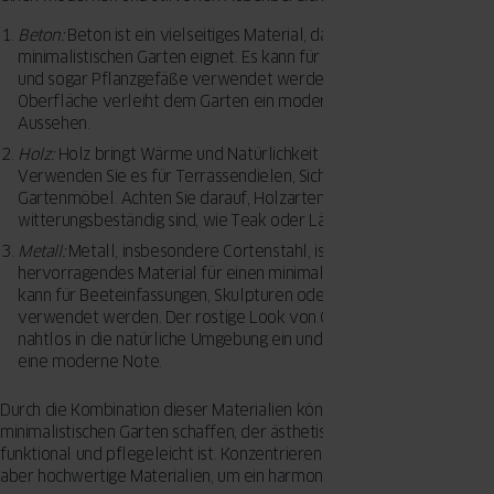
Beton:
Beton ist ein vielseitiges Material, das sich perfekt für einen
minimalistischen Garten eignet. Es kann für Terrassen, Gehwege
und sogar Pflanzgefäße verwendet werden. Seine glatte, graue
Oberfläche verleiht dem Garten ein modernes und industrielles
Aussehen.
Holz:
Holz bringt Wärme und Natürlichkeit in den Garten.
Verwenden Sie es für Terrassendielen, Sichtschutzwände oder
Gartenmöbel. Achten Sie darauf, Holzarten zu wählen, die
witterungsbeständig sind, wie Teak oder Lärche.
Metall:
Metall, insbesondere Cortenstahl, ist ein weiteres
hervorragendes Material für einen minimalistischen Garten. Es
kann für Beeteinfassungen, Skulpturen oder Gartenmöbel
verwendet werden. Der rostige Look von Cortenstahl fügt sich
nahtlos in die natürliche Umgebung ein und verleiht dem Garten
eine moderne Note.
Durch die Kombination dieser Materialien können Sie einen
minimalistischen Garten schaffen, der ästhetisch ansprechend,
funktional und pflegeleicht ist. Konzentrieren Sie sich auf wenige,
aber hochwertige Materialien, um ein harmonisches Gesamtbild zu