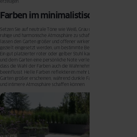
erzeugen.
Farben im minimalistischen Garten
Setzen Sie auf neutrale Töne wie Weiß, Grau und Schwarz, um eine
ruhige und harmonische Atmosphäre zu schaffen. Diese Farben
lassen den Garten größer und offener wirken. Akzentfarben können
gezielt eingesetzt werden, um bestimmte Bereiche hervorzuheben.
Ein gut platzierter roter oder gelber Stuhl kann als Blickfang dienen
und dem Garten eine persönliche Note verleihen. Denken Sie daran,
dass die Wahl der Farben auch die Wahrnehmung des Raumes
beeinflusst. Helle Farben reflektieren mehr Licht und lassen den
Garten größer erscheinen, während dunkle Farben eine gemütlicher
und intimere Atmosphäre schaffen können.