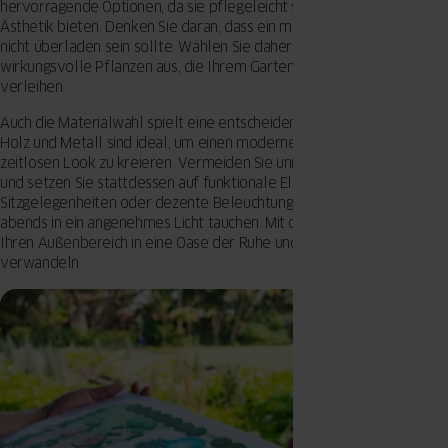
hervorragende Optionen, da sie pflegeleicht sind und eine moderne
Ästhetik bieten. Denken Sie daran, dass ein minimalistischer Garten
nicht überladen sein sollte. Wählen Sie daher nur wenige, aber dafür
wirkungsvolle Pflanzen aus, die Ihrem Garten Struktur und Tiefe
verleihen.
Auch die Materialwahl spielt eine entscheidende Rolle. Natursteine,
Holz und Metall sind ideal, um einen modernen und gleichzeitig
zeitlosen Look zu kreieren. Vermeiden Sie unnötige Dekorationen
und setzen Sie stattdessen auf funktionale Elemente wie bequeme
Sitzgelegenheiten oder dezente Beleuchtung, die den Garten auch
abends in ein angenehmes Licht tauchen. Mit diesen Tipps können Sie
Ihren Außenbereich in eine Oase der Ruhe und Einfachheit
verwandeln.