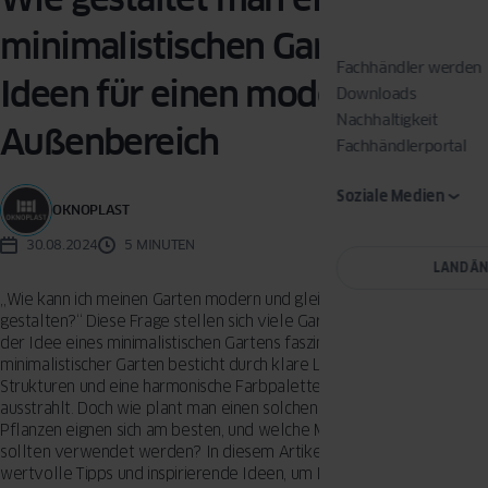
minimalistischen Garten?
Fachhändler werden
Ideen für einen modernen
Downloads
Nachhaltigkeit
Außenbereich
Fachhändlerportal
Soziale Medien
OKNOPLAST
30.08.2024
5 MINUTEN
LAND Ä
„Wie kann ich meinen Garten modern und gleichzeitig pflegeleicht
gestalten?“ Diese Frage stellen sich viele Gartenbesitzer, die von
der Idee eines minimalistischen Gartens fasziniert sind. Ein
minimalistischer Garten besticht durch klare Linien, einfache
Strukturen und eine harmonische Farbpalette, die Ruhe und Eleganz
ausstrahlt. Doch wie plant man einen solchen Garten, welche
Pflanzen eignen sich am besten, und welche Materialien und Farben
sollten verwendet werden? In diesem Artikel geben wir Ihnen
wertvolle Tipps und inspirierende Ideen, um Ihren Außenbereich in