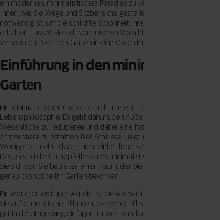
ein modernes, minimalistisches Paradies zu verwandeln. Wir zeigen
Ihnen, wie Sie Wege und Sitzbereiche gestalten und welche Pflege
notwendig ist, um die schlichte Schönheit Ihres Gartens langfristig zu
erhalten. Lassen Sie sich von unseren Vorschlägen inspirieren und
verwandeln Sie Ihren Garten in eine Oase der Ruhe und Klarheit.
Einführung in den minimalistischen
Garten
Ein minimalistischer Garten ist nicht nur ein Trend, sondern eine
Lebensphilosophie. Es geht darum, den Außenbereich auf das
Wesentliche zu reduzieren und dabei eine harmonische und ruhige
Atmosphäre zu schaffen. Der Schlüssel liegt in der Reduktion:
Weniger ist mehr. Klare Linien, einheitliche Farben und strukturiertes
Design sind die Grundpfeiler eines minimalistischen Gartens. Stellen
Sie sich vor, Sie betreten einen Raum, der Sie sofort zur Ruhe bringt –
genau das sollte Ihr Garten bewirken.
Ein weiterer wichtiger Aspekt ist die Auswahl der Pflanzen. Setzen
Sie auf einheimische Pflanzen, die wenig Pflege benötigen und sich
gut in die Umgebung einfügen. Gräser, Bambus und Sukkulenten sind