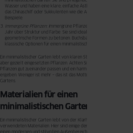
Wasser und haben eine klare, einfache Ästhetik. Ziergräser wie
das Chinaschilf oder Sukkulenten wie die Agave sind perfekte
Beispiele.
Immergrüne Pflanzen: I
mmergrüne Pflanzen bieten das ganze
Jahr über Struktur und Farbe. Sie sind ideal, um klare Linien und
geometrische Formen zu betonen. Buchsbaum oder Eibe sind
klassische Optionen für einen minimalistischen Garten.
Ein minimalistischer Garten lebt von klaren Strukturen und wenigen,
aber gezielt eingesetzten Pflanzen. Achten Sie darauf, dass die
Pflanzen gut zueinander passen und ein harmonisches Gesamtbild
ergeben. Weniger ist mehr – das ist das Motto eines minimalistischen
Gartens.
Materialien für einen
minimalistischen Garten
Ein minimalistischer Garten lebt von der Klarheit und Einfachheit der
verwendeten Materialien. Hier sind einige der besten Optionen, um
einen modernen und stilvollen Außenbereich zu gestalten: