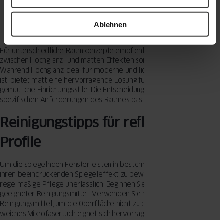
ideal für entspannte Atmosphären.
Nachteile von Matt:
Weniger Lichtreflexion, kann Räume dunkler
Ablehnen
erscheinen lassen.
Für unterschiedliche Raumkonzepte empfiehlt es sich, die Wahl
zwischen Hochglanz- und matten Effekten sorgfältig abzuwägen.
Während Hochglanz ideal für moderne und lichtdurchflutete Designs
ist, bietet matt eine hervorragende Lösung für traditionelle oder
gemütliche Einrichtungsstile. Die Entscheidung sollte stets auf den
spezifischen Anforderungen des Raumes basieren.
Reinigungstipps für reflektierende
Profile
Um die spiegelnden Fensterleisten in bestem Zustand zu halten und
ihren beeindruckenden Spiegeleffekt zu bewahren, ist eine
regelmäßige Pflege unerlässlich. Beginnen Sie mit der Auswahl
geeigneter Reinigungsmittel. Verwenden Sie milde, nicht scheuernde
Reinigungsmittel, um die Oberfläche nicht zu beschädigen. Ein
weiches Mikrofasertuch eignet sich hervorragend, um Staub und