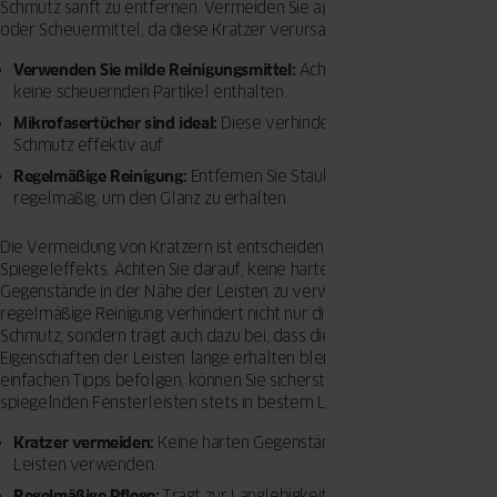
Schmutz sanft zu entfernen. Vermeiden Sie aggressive Chemikalien
oder Scheuermittel, da diese Kratzer verursachen können.
Verwenden Sie milde Reinigungsmittel:
Achten Sie darauf, dass sie
keine scheuernden Partikel enthalten.
Mikrofasertücher sind ideal:
Diese verhindern Kratzer und nehmen
Schmutz effektiv auf.
Regelmäßige Reinigung:
Entfernen Sie Staub und Schmutz
regelmäßig, um den Glanz zu erhalten.
Die Vermeidung von Kratzern ist entscheidend für den Erhalt des
Spiegeleffekts. Achten Sie darauf, keine harten oder scharfen
Gegenstände in der Nähe der Leisten zu verwenden. Eine
regelmäßige Reinigung verhindert nicht nur die Ansammlung von
Schmutz, sondern trägt auch dazu bei, dass die reflektierenden
Eigenschaften der Leisten lange erhalten bleiben. Indem Sie diese
einfachen Tipps befolgen, können Sie sicherstellen, dass Ihre
spiegelnden Fensterleisten stets in bestem Licht erstrahlen.
Kratzer vermeiden:
Keine harten Gegenstände in der Nähe der
Leisten verwenden.
Regelmäßige Pflege:
Trägt zur Langlebigkeit und zum Erhalt des