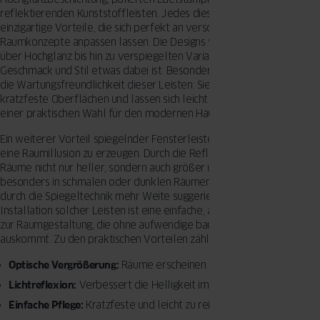
reflektierenden Kunststoffleisten. Jedes dieser Materialien bietet
einzigartige Vorteile, die sich perfekt an verschiedene
Raumkonzepte anpassen lassen. Die Designs variieren von Mattglanz
über Hochglanz bis hin zu verspiegelten Varianten, sodass für jeden
Geschmack und Stil etwas dabei ist. Besonders hervorzuheben ist
die Wartungsfreundlichkeit dieser Leisten: Sie verfügen über
kratzfeste Oberflächen und lassen sich leicht reinigen, was sie zu
einer praktischen Wahl für den modernen Haushalt macht.
Ein weiterer Vorteil spiegelnder Fensterleisten ist ihre Fähigkeit,
eine Raumillusion zu erzeugen. Durch die Reflexion des Lichts wirken
Räume nicht nur heller, sondern auch größer und offener. Dies ist
besonders in schmalen oder dunklen Räumen von Vorteil, da sie
durch die Spiegeltechnik mehr Weite suggerieren können. Die
Installation solcher Leisten ist eine einfache, aber effektive Method
zur Raumgestaltung, die ohne aufwendige bauliche Veränderungen
auskommt. Zu den praktischen Vorteilen zählen:
Optische Vergrößerung:
Räume erscheinen größer und luftiger.
Lichtreflexion:
Verbessert die Helligkeit im Raum.
Einfache Pflege:
Kratzfeste und leicht zu reinigende Oberflächen.