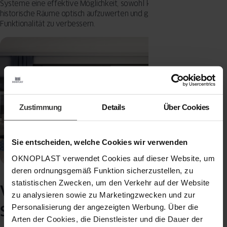
Systeme eine effektive Möglichkeit, sowohl kleine als auch
historische Räume optisch aufzuwerten und gleichzeitig ihre
Funktionalität zu verbessern.
Zustimmung
Details
Über Cookies
Sie entscheiden, welche Cookies wir verwenden
OKNOPLAST verwendet Cookies auf dieser Website, um
deren ordnungsgemäß Funktion sicherzustellen, zu
statistischen Zwecken, um den Verkehr auf der Website
Vergleich: Hochglanz vs. matter
zu analysieren sowie zu Marketingzwecken und zur
Personalisierung der angezeigten Werbung. Über die
Spiegeleffekt
Arten der Cookies, die Dienstleister und die Dauer der