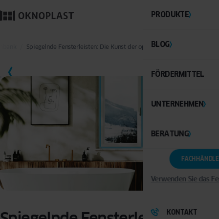
PRODUKTE
BLOG
enbank
Spiegelnde Fensterleisten: Die Kunst der optischen Raumvergrößerun
SPEICHERN
FÖRDERMITTEL
UNTERNEHMEN
BERATUNG
FACHHÄNDLE
Verwenden Sie das Fe
KONTAKT
Spiegelnde Fensterleisten: Die