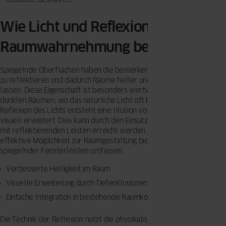
Wie Licht und Reflexionen die
Raumwahrnehmung beeinflussen
Spiegelnde Oberflächen haben die bemerkenswerte Fähigkeit, Licht
zu reflektieren und dadurch Räume heller und offener erscheinen zu
lassen. Diese Eigenschaft ist besonders wertvoll in schmalen oder
dunklen Räumen, wo das natürliche Licht oft begrenzt ist. Durch die
Reflexion des Lichts entsteht eine Illusion von Tiefe, die den Raum
visuell erweitert. Dies kann durch den Einsatz von Fensterelementen
mit reflektierenden Leisten erreicht werden, die eine einfache, aber
effektive Möglichkeit zur Raumgestaltung bieten. Die Vorteile
spiegelnder Fensterleisten umfassen:
Verbesserte Helligkeit im Raum
Visuelle Erweiterung durch Tiefenillusionen
Einfache Integration in bestehende Raumkonzepte
Die Technik der Reflexion nutzt die physikalischen Eigenschaften des