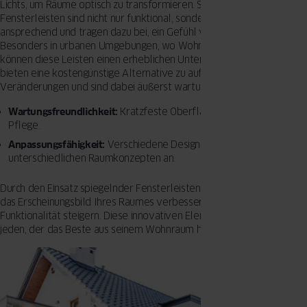
Lichts, um Räume optisch zu transformieren. Spiegelnde
Fensterleisten sind nicht nur funktional, sondern auch ästhetisch
ansprechend und tragen dazu bei, ein Gefühl von Weite zu erzeugen.
Besonders in urbanen Umgebungen, wo Wohnraum oft begrenzt ist,
können diese Leisten einen erheblichen Unterschied machen. Sie
bieten eine kostengünstige Alternative zu aufwändigen baulichen
Veränderungen und sind dabei äußerst wartungsfreundlich.
Wartungsfreundlichkeit:
Kratzfeste Oberflächen erleichtern die
Pflege.
Anpassungsfähigkeit:
Verschiedene Designs passen sich
unterschiedlichen Raumkonzepten an.
Durch den Einsatz spiegelnder Fensterleisten können Sie nicht nur
das Erscheinungsbild Ihres Raumes verbessern, sondern auch dessen
Funktionalität steigern. Diese innovativen Elemente sind ein Muss für
jeden, der das Beste aus seinem Wohnraum herausholen möchte.