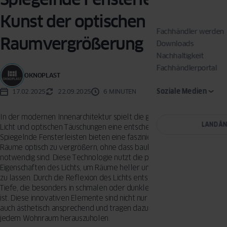
Kunst der optischen
Fachhändler werden
Raumvergrößerung
Downloads
Nachhaltigkeit
Fachhändlerportal
OKNOPLAST
Soziale Medien
17.02.2025
22.09.2025
6 MINUTEN
In der modernen Innenarchitektur spielt die geschickte Nutzung von
LAND Ä
Licht und optischen Täuschungen eine entscheidende Rolle.
Spiegelnde Fensterleisten bieten eine faszinierende Möglichkeit,
Räume optisch zu vergrößern, ohne dass bauliche Veränderungen
notwendig sind. Diese Technologie nutzt die physikalischen
Eigenschaften des Lichts, um Räume heller und offener erscheinen
zu lassen. Durch die Reflexion des Lichts entsteht eine Illusion von
Tiefe, die besonders in schmalen oder dunklen Räumen von Vorteil
ist. Diese innovativen Elemente sind nicht nur funktional, sondern
auch ästhetisch ansprechend und tragen dazu bei, das Beste aus
jedem Wohnraum herauszuholen.