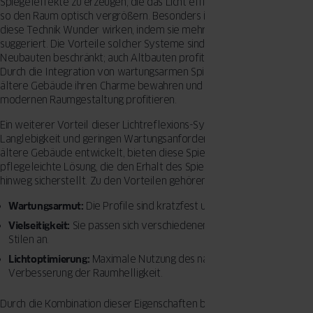
Spiegeleffekte zu erzeugen, die das Licht effizient reflektieren und
so den Raum optisch vergrößern. Besonders in kleinen Räumen kann
diese Technik Wunder wirken, indem sie mehr Tiefe und Offenheit
suggeriert. Die Vorteile solcher Systeme sind nicht nur auf moderne
Neubauten beschränkt; auch Altbauten profitieren erheblich davon.
Durch die Integration von wartungsarmen Spiegelprofilen können
ältere Gebäude ihren Charme bewahren und gleichzeitig von einer
modernen Raumgestaltung profitieren.
Ein weiterer Vorteil dieser Lichtreflexions-Systeme liegt in ihrer
Langlebigkeit und geringen Wartungsanforderungen. Speziell für
ältere Gebäude entwickelt, bieten diese Spiegelprofile eine
pflegeleichte Lösung, die den Erhalt des Spiegeleffekts über Jahre
hinweg sicherstellt. Zu den Vorteilen gehören:
Wartungsarmut:
Die Profile sind kratzfest und einfach zu reinigen.
Vielseitigkeit:
Sie passen sich verschiedenen architektonischen
Stilen an.
Lichtoptimierung:
Maximale Nutzung des natürlichen Lichts zur
Verbesserung der Raumhelligkeit.
Durch die Kombination dieser Eigenschaften bieten Lichtreflexions-