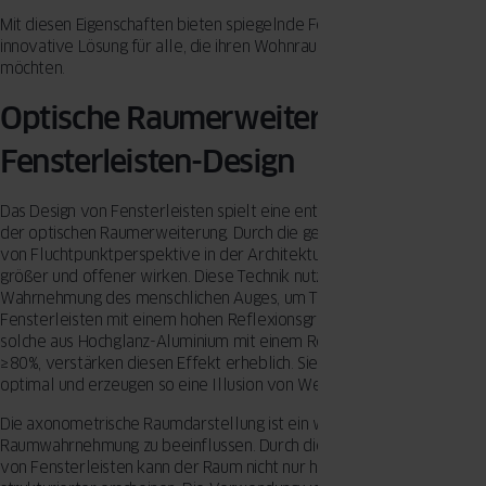
Mit diesen Eigenschaften bieten spiegelnde Fensterleisten eine
innovative Lösung für alle, die ihren Wohnraum optisch aufwerten
möchten.
Optische Raumerweiterung durch
Fensterleisten-Design
Das Design von Fensterleisten spielt eine entscheidende Rolle bei
der optischen Raumerweiterung. Durch die geschickte Anwendung
von Fluchtpunktperspektive in der Architektur können Räume
größer und offener wirken. Diese Technik nutzt die natürliche
Wahrnehmung des menschlichen Auges, um Tiefe zu suggerieren.
Fensterleisten mit einem hohen Reflexionsgrad, insbesondere
solche aus Hochglanz-Aluminium mit einem Reflexionsgrad von
≥80%, verstärken diesen Effekt erheblich. Sie reflektieren das Licht
optimal und erzeugen so eine Illusion von Weite.
Die axonometrische Raumdarstellung ist ein weiteres Mittel, um die
Raumwahrnehmung zu beeinflussen. Durch die gezielte Anordnung
von Fensterleisten kann der Raum nicht nur heller, sondern auch