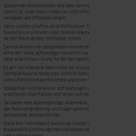
Spiegelnde Fensterleisten sind eine clevere Möglichkeit, Räume
optisch zu vergrößern, indem sie Licht reflektieren und so für mehr
Helligkeit und Offenheit sorgen.
Diese Leisten schaffen durch Reflexionen Tiefenillusionen, die
besonders in schmalen oder dunklen Räumen von Vorteil sind, da
sie den Raum größer erscheinen lassen.
Die Installation von spiegelnden Fensterleisten ist einfach und
erfordert keine aufwendigen baulichen Veränderungen, was sie zu
einer praktischen Lösung für die Raumgestaltung macht.
Es gibt verschiedene Materialien zur Auswahl, wie Aluminium mit
Hochglanzbeschichtung oder polierte Edelstahlprofile, die sich an
unterschiedliche Raumkonzepte anpassen lassen.
Spiegelnde Fensterleisten sind wartungsfreundlich dank ihrer
kratzfesten Oberflächen und lassen sich leicht reinigen.
Sie bieten eine kostengünstige Alternative zu anderen Methoden
der Raumvergrößerung und tragen gleichzeitig zur ästhetischen
Aufwertung des Raumes bei.
Durch ihre Vielseitigkeit passen sie sowohl in moderne als auch in
traditionelle Einrichtungsstile und können den Charme älterer
Gebäude bewahren.