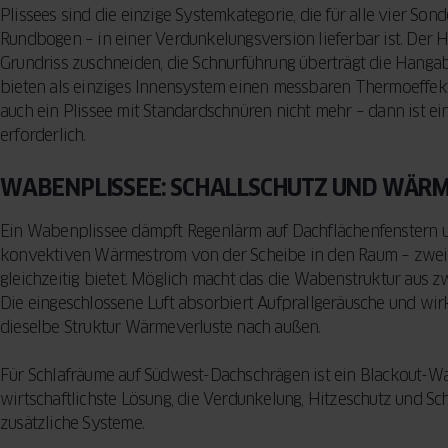
Plissees sind die einzige Systemkategorie, die für alle vier So
Rundbogen – in einer Verdunkelungsversion lieferbar ist. Der H
Grundriss zuschneiden, die Schnurführung überträgt die Hangab
bieten als einziges Innensystem einen messbaren Thermoeffekt
auch ein Plissee mit Standardschnüren nicht mehr – dann ist e
erforderlich.
WABENPLISSEE: SCHALLSCHUTZ UND WÄRM
Ein Wabenplissee dämpft Regenlärm auf Dachflächenfenstern u
konvektiven Wärmestrom von der Scheibe in den Raum – zwei 
gleichzeitig bietet. Möglich macht das die Wabenstruktur aus 
Die eingeschlossene Luft absorbiert Aufprallgeräusche und wirk
dieselbe Struktur Wärmeverluste nach außen.
Für Schlafräume auf Südwest-Dachschrägen ist ein Blackout-W
wirtschaftlichste Lösung, die Verdunkelung, Hitzeschutz und Sch
zusätzliche Systeme.