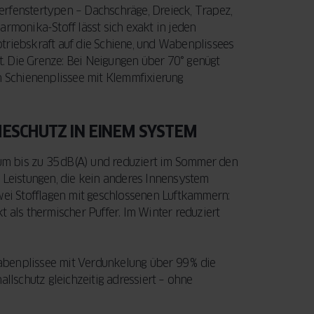
nderfenstertypen – Dachschräge, Dreieck, Trapez,
armonika-Stoff lässt sich exakt in jeden
triebskraft auf die Schiene, und Wabenplissees
. Die Grenze: Bei Neigungen über 70° genügt
in Schienenplissee mit Klemmfixierung
ESCHUTZ IN EINEM SYSTEM
m bis zu 35 dB(A) und reduziert im Sommer den
Leistungen, die kein anderes Innensystem
zwei Stofflagen mit geschlossenen Luftkammern:
t als thermischer Puffer. Im Winter reduziert
abenplissee mit Verdunkelung über 99 % die
allschutz gleichzeitig adressiert – ohne