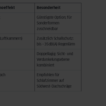
moeffekt
Besonderheit
g
Günstigste Option; für
Sonderformen
zuschneidbar
(Luftkammern)
Zusätzlich Schallschutz:
bis −35 dB(A) Regenlärm
Doppellagig: Sicht- und
Verdunkelungsebene
kombiniert
hoch
Empfohlen für
Schlafzimmer auf
Südwest-Dachschräge