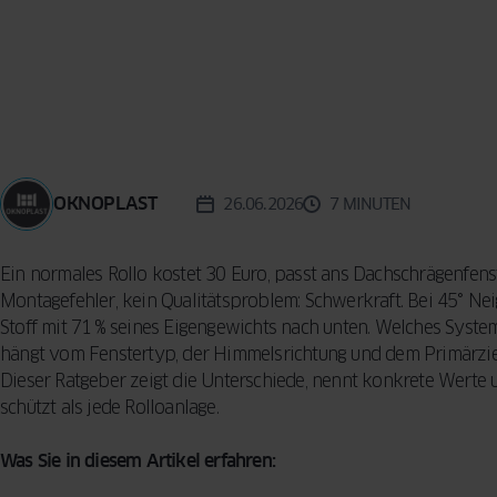
Reinigungsme
KONZEPT
BESCHLÄGE
Vorhänge für d
Sicherheitsfun
Wohnzimmer –
FENSTER
INSEKTENSCHUTZ
VERGLEICHEN
Fenster: so sc
praktische Tip
SPROSSEN
Ihr Zuhause
Designern
5 häufige Fehle
Auswahl von F
OKNOPLAST
26.06.2026
7 MINUTEN
So treffen Sie 
Entscheidung
Ein normales Rollo kostet 30 Euro, passt ans Dachschrägenfenst
Montagefehler, kein Qualitätsproblem: Schwerkraft. Bei 45° Nei
Stoff mit 71 % seines Eigengewichts nach unten. Welches System
hängt vom Fenstertyp, der Himmelsrichtung und dem Primärziel
Dieser Ratgeber zeigt die Unterschiede, nennt konkrete Werte 
schützt als jede Rolloanlage.
Was Sie in diesem Artikel erfahren: