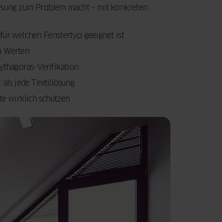
Ihre Fenster und
entscheidenden
ösung zum Problem macht – mit konkreten
Türen eine
Faktoren, die Sie
LEITFADEN
LESEN
Modernisierung
beim Fensterkauf
 für welchen Fenstertyp geeignet ist
benötigen.
berücksichtigen
n Werten
Außerdem
sollten.
erfahren Sie,
ythagoras-Verifikation
wie Sie mit der
als jede Textillösung
JETZT LESEN
staatlichen
te wirklich schützen
BAFA-
Förderung Geld
sparen können.
LEITFADEN
LESEN