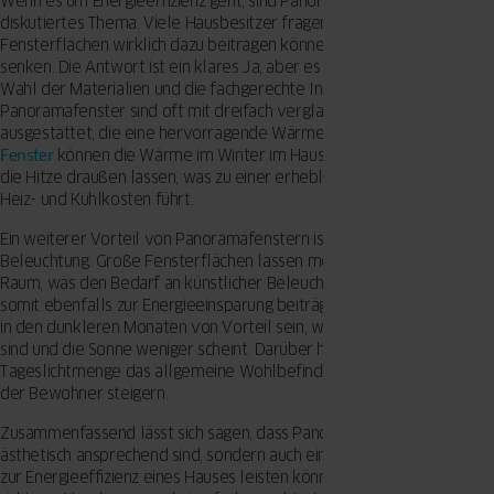
Wenn es um Energieeffizienz geht, sind Panoramafenster oft ein heiß
diskutiertes Thema. Viele Hausbesitzer fragen sich, ob diese großen
Fensterflächen wirklich dazu beitragen können, die Energiekosten zu
senken. Die Antwort ist ein klares Ja, aber es kommt auf die richtige
Wahl der Materialien und die fachgerechte Installation an. Moderne
Panoramafenster sind oft mit dreifach verglasten Scheiben
ausgestattet, die eine hervorragende Wärmedämmung bieten. Diese
Fenster
können die Wärme im Winter im Haus halten und im Sommer
die Hitze draußen lassen, was zu einer erheblichen Reduzierung der
Heiz- und Kühlkosten führt.
Ein weiterer Vorteil von Panoramafenstern ist die natürliche
Beleuchtung. Große Fensterflächen lassen mehr Tageslicht in den
Raum, was den Bedarf an künstlicher Beleuchtung reduziert und
somit ebenfalls zur Energieeinsparung beiträgt. Dies kann besonders
in den dunkleren Monaten von Vorteil sein, wenn die Tage kürzer
sind und die Sonne weniger scheint. Darüber hinaus kann die erhöhte
Tageslichtmenge das allgemeine Wohlbefinden und die Produktivitä
der Bewohner steigern.
Zusammenfassend lässt sich sagen, dass Panoramafenster nicht nur
ästhetisch ansprechend sind, sondern auch einen erheblichen Beitrag
zur Energieeffizienz eines Hauses leisten können. Durch die Wahl der