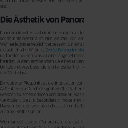
warum Panoramafenster eine lohnende Investition für Ihr Zuhause
sind.
Die Ästhetik von Panoramafenstern
Panoramafenster sind nicht nur ein architektonisches Highlight,
sondern sie bieten auch eine Vielzahl von Vorteilen, die das
Wohnerlebnis erheblich verbessern. Ein entscheidender Aspekt ist
die ästhetische Wirkung.
Große Fensterfronten
lassen Räume offener
und heller wirken, was zu einer angenehmeren Wohnatmosphäre
beiträgt. Zudem ermöglichen sie einen unverstellten Blick auf die
Umgebung, was besonders in landschaftlich reizvollen Gegenden
von Vorteil ist.
Ein weiterer Pluspunkt ist die Integration von Innen- und
Außenbereich. Durch die großen Glasflächen verschwimmen die
Grenzen zwischen drinnen und draußen, was den Wohnraum optisch
vergrößert. Dies ist besonders in modernen, minimalistischen
Häusern beliebt, wo natürliches Licht und offene Raumkonzepte eine
zentrale Rolle spielen.
Wie man sieht, bieten Panoramafenster zahlreiche Vorteile, die sie
zu einer attraktiven Wahl für moderne Hausbesitzer machen. Trotz