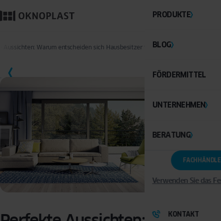
PRODUKTE
BLOG
e Aussichten: Warum entscheiden sich Hausbesitzer für große Panoramafenster?
SPEICHERN
FÖRDERMITTEL
UNTERNEHMEN
BERATUNG
FACHHÄNDLE
Verwenden Sie das Fe
KONTAKT
Perfekte Aussichten: Warum