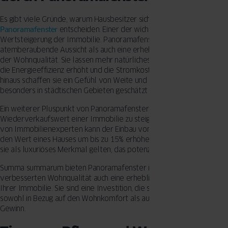
Es gibt viele Gründe, warum Hausbesitzer sich für
große
Panoramafenster
entscheiden. Einer der wichtigsten ist die
Wertsteigerung der Immobilie. Panoramafenster bieten sowohl eine
atemberaubende Aussicht als auch eine erhebliche Verbesserung
der Wohnqualität. Sie lassen mehr natürliches Licht in den Raum, was
die Energieeffizienz erhöht und die Stromkosten senkt. Darüber
hinaus schaffen sie ein Gefühl von Weite und Offenheit, das
besonders in städtischen Gebieten geschätzt wird.
Ein weiterer Pluspunkt von Panoramafenstern ist ihre Fähigkeit, den
Wiederverkaufswert einer Immobilie zu steigern. Laut einer Studie
von Immobilienexperten kann der Einbau von Panoramafenstern
den Wert eines Hauses um bis zu 15% erhöhen. Dies liegt daran, dass
sie als luxuriöses Merkmal gelten, das potenzielle Käufer anzieht.
Summa summarum bieten Panoramafenster nicht neben einer
verbesserten Wohnqualität auch eine erhebliche Wertsteigerung
Ihrer Immobilie. Sie sind eine Investition, die sich langfristig auszahlt,
sowohl in Bezug auf den Wohnkomfort als auch auf den finanziellen
Gewinn.