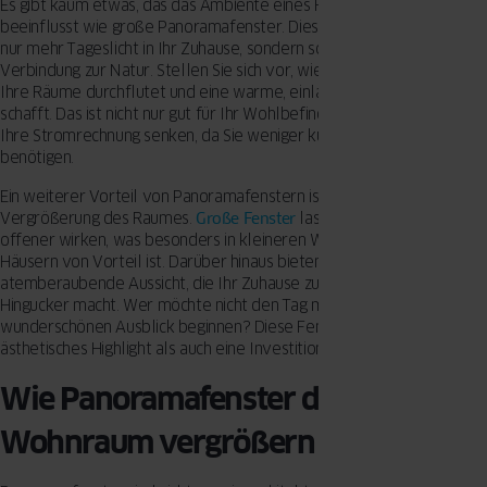
Es gibt kaum etwas, das das Ambiente eines Raumes so stark
beeinflusst wie große Panoramafenster. Diese Fenster lassen nicht
nur mehr Tageslicht in Ihr Zuhause, sondern schaffen auch eine
Verbindung zur Natur. Stellen Sie sich vor, wie das natürliche Licht
Ihre Räume durchflutet und eine warme, einladende Atmosphäre
schafft. Das ist nicht nur gut für Ihr Wohlbefinden, sondern kann auch
Ihre Stromrechnung senken, da Sie weniger künstliches Licht
benötigen.
Ein weiterer Vorteil von Panoramafenstern ist die optische
Vergrößerung des Raumes.
Große Fenster
lassen Räume größer und
offener wirken, was besonders in kleineren Wohnungen oder
Häusern von Vorteil ist. Darüber hinaus bieten sie eine
atemberaubende Aussicht, die Ihr Zuhause zu einem echten
Hingucker macht. Wer möchte nicht den Tag mit einem
wunderschönen Ausblick beginnen? Diese Fenster sind sowohl ein
ästhetisches Highlight als auch eine Investition in Ihre Lebensqualität.
Wie Panoramafenster den
Wohnraum vergrößern