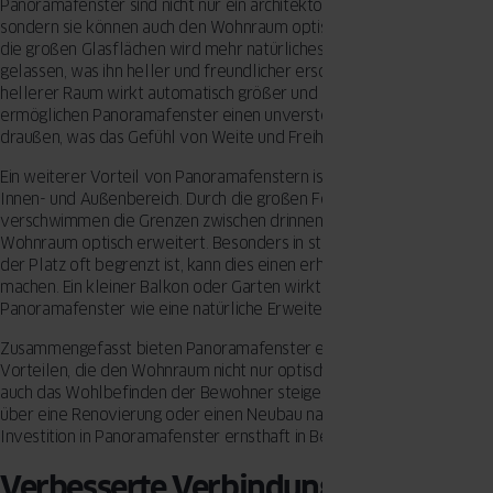
Panoramafenster sind nicht nur ein architektonischer Hingucker,
sondern sie können auch den Wohnraum optisch vergrößern. Durch
die großen Glasflächen wird mehr natürliches Licht in den Raum
gelassen, was ihn heller und freundlicher erscheinen lässt. Ein
hellerer Raum wirkt automatisch größer und offener. Zudem
ermöglichen Panoramafenster einen unverstellten Blick nach
draußen, was das Gefühl von Weite und Freiheit verstärkt.
Ein weiterer Vorteil von Panoramafenstern ist die Verbindung von
Innen- und Außenbereich. Durch die großen Fensterfronten
verschwimmen die Grenzen zwischen drinnen und draußen, was den
Wohnraum optisch erweitert. Besonders in städtischen Gebieten, wo
der Platz oft begrenzt ist, kann dies einen erheblichen Unterschied
machen. Ein kleiner Balkon oder Garten wirkt durch ein
Panoramafenster wie eine natürliche Erweiterung des Wohnraums.
Zusammengefasst bieten Panoramafenster eine Vielzahl von
Vorteilen, die den Wohnraum nicht nur optisch vergrößern, sondern
auch das Wohlbefinden der Bewohner steigern können. Wer also
über eine Renovierung oder einen Neubau nachdenkt, sollte die
Investition in Panoramafenster ernsthaft in Betracht ziehen.
Verbesserte Verbindung zur Natur