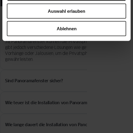
Häufig gestellte Fragen
Auswahl erlauben
Beeinflussen Panoramafenster die Privatsphäre?
Ablehnen
Ja, Panoramafenster können die Privatsphäre beeinflussen. Es
gibt jedoch verschiedene Lösungen wie getöntes Glas,
Vorhänge oder Jalousien, um die Privatsphäre zu
gewährleisten.
Sind Panoramafenster sicher?
Moderne Panoramafenster sind in der Regel aus Sicherheitsglas
gefertigt, das bei Bruch in kleine, ungefährliche Stücke zerfällt.
Wie teuer ist die Installation von Panoramafenstern?
Zudem können zusätzliche Sicherheitsvorkehrungen wie
abschließbare Griffe und Alarmanlagen installiert werden.
Die Kosten für die Installation von Panoramafenstern variieren
je nach Größe, Material und Komplexität des Projekts. Es ist
Wie lange dauert die Installation von Panoramafenstern?
ratsam, mehrere Angebote einzuholen und sich von Fachleuten