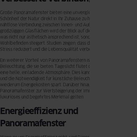
Große Panoramafenster bieten eine unvergleichliche Möglichkeit, die
Schönheit der Natur direkt in Ihr Zuhause zu holen. Sie schaffen eine
nahtlose Verbindung zwischen Innen- und Außenbereich. Durch die
großzügigen Glasflächen wird der Blick auf die Umgebung maximiert,
was nicht nur ästhetisch ansprechend ist, sondern auch das
Wohlbefinden steigert. Studien zeigen, dass der Blick auf die Natur
Stress reduziert und die Lebensqualität verbessert.
Ein weiterer Vorteil von Panoramafenstern ist die natürliche
Beleuchtung, die sie bieten. Tageslicht flutet den Raum und schafft
eine helle, einladende Atmosphäre. Dies kann die Stimmung heben
und die Notwendigkeit für künstliche Beleuchtung reduzieren, was
wiederum Energiekosten spart. Darüber hinaus tragen
Panoramafenster zur Wertsteigerung der Immobilie bei, da sie als
luxuriöses und begehrtes Merkmal gelten.
Energieeffizienz und
Panoramafenster