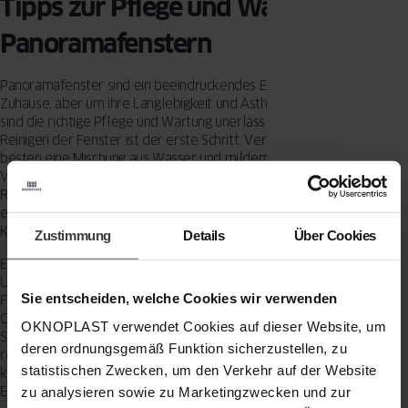
Tipps zur Pflege und Wartung von
Panoramafenstern
Panoramafenster sind ein beeindruckendes Element in jedem
Zuhause, aber um ihre Langlebigkeit und Ästhetik zu gewährleisten,
sind die richtige Pflege und Wartung unerlässlich. Ein regelmäßiges
Reinigen der Fenster ist der erste Schritt. Verwenden Sie hierfür am
besten eine Mischung aus Wasser und mildem Reinigungsmittel.
Vermeiden Sie aggressive Chemikalien, da diese das Glas und die
Rahmen beschädigen können. Ein weiches Tuch oder ein Schwamm
eignet sich hervorragend, um Schmutz und Staub zu entfernen, ohne
Kratzer zu hinterlassen.
Zustimmung
Details
Über Cookies
Ein weiterer wichtiger Aspekt ist die Überprüfung der Dichtungen.
Undichte Stellen können zu Wärmeverlust und
Sie entscheiden, welche Cookies wir verwenden
Feuchtigkeitsproblemen führen. Kontrollieren Sie regelmäßig die
Gummidichtungen und ersetzen Sie sie bei Bedarf. Auch die
OKNOPLAST verwendet Cookies auf dieser Website, um
Scharniere und Beschläge sollten regelmäßig geölt werden, um eine
deren ordnungsgemäß Funktion sicherzustellen, zu
reibungslose Funktion zu gewährleisten. Achten Sie darauf, dass
statistischen Zwecken, um den Verkehr auf der Website
keine Korrosion oder Abnutzung vorliegt, da dies die Sicherheit und
Effizienz der
Fenster
beeinträchtigen kann.
zu analysieren sowie zu Marketingzwecken und zur