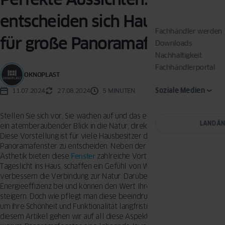
entscheiden sich Hausbesitzer
Fachhändler werden
für große Panoramafenster?
Downloads
Nachhaltigkeit
Fachhändlerportal
OKNOPLAST
Soziale Medien
11.07.2024
27.08.2024
5 MINUTEN
Stellen Sie sich vor, Sie wachen auf und das erste, was Sie sehen, ist
LAND Ä
ein atemberaubender Blick in die Natur, direkt von Ihrem Bett aus.
Diese Vorstellung ist für viele Hausbesitzer der Grund, sich für große
Panoramafenster zu entscheiden. Neben der beeindruckenden
Ästhetik bieten diese
Fenster
zahlreiche Vorteile: Sie lassen mehr
Tageslicht ins Haus, schaffen ein Gefühl von Weite und Offenheit und
verbessern die Verbindung zur Natur. Darüber hinaus tragen sie zur
Energieeffizienz bei und können den Wert Ihrer Immobilie erheblich
steigern. Doch wie pflegt man diese beeindruckenden Fenster richtig,
um ihre Schönheit und Funktionalität langfristig zu erhalten? In
diesem Artikel gehen wir auf all diese Aspekte ein und zeigen,