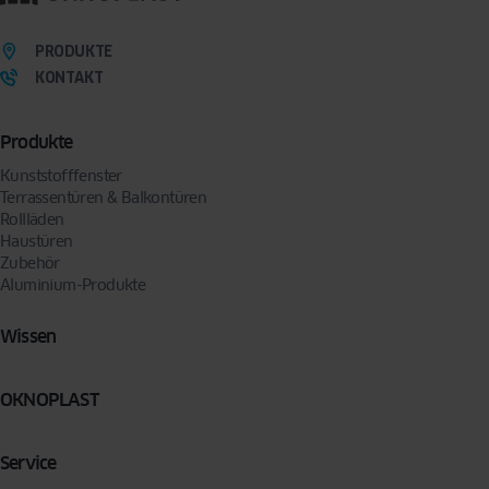
wir Sie per E-Mail oder Telefon kontaktieren, um Ihre Anfrage zu bearbeiten. Sie können
Ihre Zustimmung jederzeit widerrufen, indem Sie eine Anfrage an folgende Adresse
senden:
privacy@oknoplast.de
PRODUKTE
KONTAKT
Produkte
Kunststofffenster
Terrassentüren & Balkontüren
Rollläden
Haustüren
Zubehör
Aluminium-Produkte
Wissen
OKNOPLAST
Service