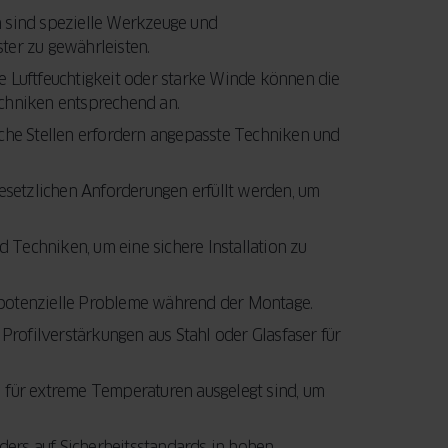
Ihre Fenster und
entscheidenden
 sind spezielle Werkzeuge und
Türen eine
Faktoren, die Sie
LEITFADEN
ster zu gewährleisten.
LESEN
Modernisierung
beim Fensterkauf
Luftfeuchtigkeit oder starke Winde können die
benötigen.
berücksichtigen
echniken entsprechend an.
Außerdem
sollten.
erfahren Sie,
che Stellen erfordern angepasste Techniken und
wie Sie mit der
JETZT LESEN
staatlichen
 gesetzlichen Anforderungen erfüllt werden, um
BAFA-
Förderung Geld
 Techniken, um eine sichere Installation zu
sparen können.
 potenzielle Probleme während der Montage.
LEITFADEN
Profilverstärkungen aus Stahl oder Glasfaser für
LESEN
l für extreme Temperaturen ausgelegt sind, um
ers auf Sicherheitsstandards in hohen