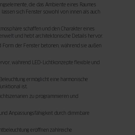
Ihre Fenster und
entscheidenden
ltungselemente, die das Ambiente eines Raumes
Türen eine
Faktoren, die Sie
 lassen sich Fenster sowohl von innen als auch
LEITFADEN
LESEN
Modernisierung
beim Fensterkauf
benötigen.
berücksichtigen
Atmosphäre schaffen und den Charakter eines
Außerdem
sollten.
enwelt und hebt architektonische Details hervor.
erfahren Sie,
und Form der Fenster betonen, während sie außen
wie Sie mit der
JETZT LESEN
staatlichen
BAFA-
hervor, während LED-Lichtkonzepte flexible und
Förderung Geld
sparen können.
 Beleuchtung ermöglicht eine harmonische
nktional ist.
ichtszenarien zu programmieren und
LEITFADEN
LESEN
r und Anpassungsfähigkeit durch dimmbare
ntbeleuchtung eröffnen zahlreiche