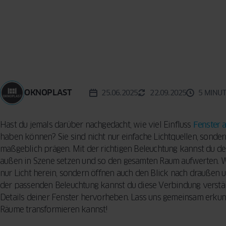
Reinigungsme
KONZEPT
BESCHLÄGE
Vorhänge für d
Sicherheitsfun
Wohnzimmer –
FENSTER
INSEKTENSCHUTZ
VERGLEICHEN
Fenster: so sc
praktische Tip
SPROSSEN
Ihr Zuhause
Designern
5 häufige Fehle
Auswahl von F
OKNOPLAST
25.06.2025
22.09.2025
5 MINU
So treffen Sie 
Entscheidung
Hast du jemals darüber nachgedacht, wie viel Einfluss
Fenster 
haben können? Sie sind nicht nur einfache Lichtquellen, sonde
maßgeblich prägen. Mit der richtigen Beleuchtung kannst du d
außen in Szene setzen und so den gesamten Raum aufwerten. Wa
nur Licht herein, sondern öffnen auch den Blick nach draußen 
der passenden Beleuchtung kannst du diese Verbindung verstär
Details deiner Fenster hervorheben. Lass uns gemeinsam erkund
Räume transformieren kannst!