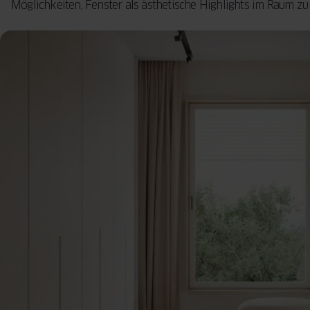
Möglichkeiten, Fenster als ästhetische Highlights im Raum zu