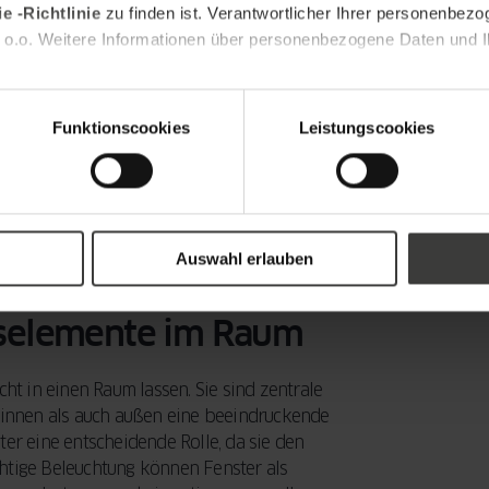
e -Richtlinie
zu finden ist. Verantwortlicher Ihrer personenbezo
 o.o. Weitere Informationen über personenbezogene Daten und Ih
und Form Ihrer Fenster betonen, was besonders
g Ihre Fenster in ein wahres Highlight
Funktionscookies
Leistungscookies
leuchtung ermöglicht es Ihnen, das Beste aus
 sorgt, können Sie mit künstlichen Lichtquellen
rreichen. Dies trägt nicht nur zur Ästhetik bei,
Auswahl erlauben
ngselemente im Raum
cht in einen Raum lassen. Sie sind zentrale
l innen als auch außen eine beeindruckende
ter eine entscheidende Rolle, da sie den
htige Beleuchtung können Fenster als