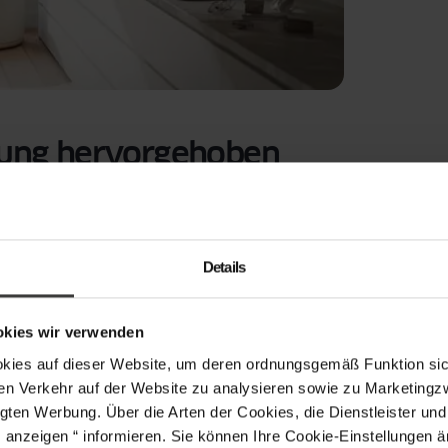
tung hervorgehoben
nd zentrale Gestaltungselemente, die das
Details
die richtige Beleuchtung lassen sich Fenster
en Raum aufwertet. Eine gut durchdachte
affen und den Charakter eines Raumes
okies wir verwenden
icht hereinlassen, sondern auch den Blick nach
s auf dieser Website, um deren ordnungsgemäß Funktion sich
tellen. Mit der passenden Beleuchtung können
en Verkehr auf der Website zu analysieren sowie zu Marketing
onischen Details Ihrer Fenster hervorheben.
gten Werbung. Über die Arten der Cookies, die Dienstleister un
s anzeigen “ informieren. Sie können Ihre Cookie-Einstellungen 
 Räume zu transformieren.