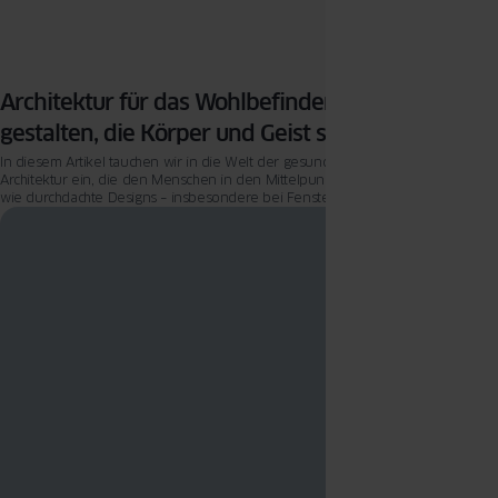
Architektur für das Wohlbefinden: Häuser
gestalten, die Körper und Geist stärken
In diesem Artikel tauchen wir in die Welt der gesundheitsfördernden
Architektur ein, die den Menschen in den Mittelpunkt stellt. Wir zeigen Ihnen,
wie durchdachte Designs – insbesondere bei Fenstern und Türen – nicht nur
funktional sind, sondern auch das Wohlbefinden steigern können.