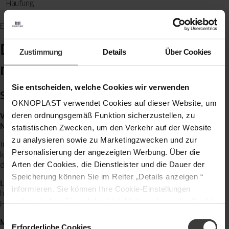
Häufung
Einmal vermiedener Sturmschaden = Investment amortisiert.
Die Kompromisse, die Sie kennen
Zustimmung
Details
Über Cookies
müssen
Sie entscheiden, welche Cookies wir verwenden
Sonnenschutzglas ist nicht perfekt
OKNOPLAST verwendet Cookies auf dieser Website, um
deren ordnungsgemäß Funktion sicherzustellen, zu
Vorteil:
Reduziert Hitze im Sommer
Nachteil:
Reduziert auch solare Gewinne im Winter
statistischen Zwecken, um den Verkehr auf der Website
zu analysieren sowie zu Marketingzwecken und zur
In Norddeutschland mit langer Heizperiode kann das
Personalisierung der angezeigten Werbung. Über die
kontraproduktiv sein. Die Mehrheizkosten im Winter überschreiten
Arten der Cookies, die Dienstleister und die Dauer der
dann die Kühlkostenersparnis im Sommer.
Speicherung können Sie im Reiter „Details anzeigen “
Lösung:
Kombination mit flexiblem Außensonnenschutz. Im Winter
informieren. Sie können Ihre Cookie-Einstellungen
hochgefahren = normaler g-Wert. Im Sommer runter = effektiver
ändern, indem Sie auf den Link klicken, der in der
Cookie
Hitzeschutz.
-Richtlinie
zu finden ist. Verantwortlicher Ihrer
Einwilligungsauswahl
Mehrkosten Raffstore:
300-450 Euro pro Fenster, elektrisch 500-
personenbezogenen Daten ist die Gesellschaft Oknoplast
Erforderliche Cookies