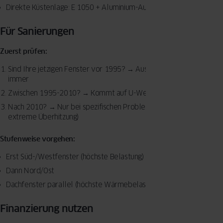
Direkte Küstenlage: E 1050 + Aluminium-Außenschale
Für Sanierungen
Zuerst prüfen:
Sind Ihre jetzigen Fenster vor 1995? → Austausch lohnt sich fast
immer
Zwischen 1995-2010? → Kommt auf U-Wert und Zustand an
Nach 2010? → Nur bei spezifischen Problemen (Sturmschäden,
extreme Überhitzung)
Stufenweise vorgehen:
Erst Süd-/Westfenster (höchste Belastung)
Dann Nord/Ost
Dachfenster parallel (höchste Wärmebelastung im Sommer)
Finanzierung nutzen