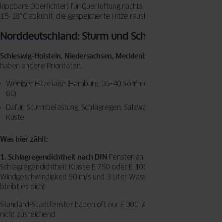
kippbare Oberlichter) für Querlüftung nachts. Wenn es draußen auf
15-18°C abkühlt, die gespeicherte Hitze rauslassen.
Norddeutschland: Sturm und Schlagregen
Schleswig-Holstein, Niedersachsen, Mecklenburg-Vorpommern
haben andere Prioritäten:
Weniger Hitzetage (Hamburg: 35-40 Sommertage vs. München: 55-
60)
Dafür: Sturmbelastung, Schlagregen, Salzwasser-Korrosion an der
Küste
Was hier zählt:
1. Schlagregendichtheit nach DIN
Fenster an der Küste brauchen
Schlagregendichtheit Klasse E 750 oder E 1050. Das bedeutet: Bei
Windgeschwindigkeit 50 m/s und 3 Liter Wasser pro Minute und m²
bleibt es dicht.
Standard-Stadtfenster haben oft nur E 300. An der Nordseeküste
nicht ausreichend.