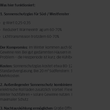
Was hier funktioniert:
1. Sonnenschutzglas für Süd-/ Westfenster
g-Wert 0,25-0,35
Reduziert Wärmeeintr ag um 60-70%
Lichttransmission trotzdem 60-70%
Der Kompromiss:
Im Winter kommen auch 60-70% weniger solare
Gewinne rein. Bei gut gedämmten Häusern in Süddeutschland kein
Problem – die Heizperiode ist kurz, die Kühlbelastung hoch.
Kosten:
Sonnenschutzglas kostet etwa 80-120 Euro mehr pro m² als
Standardverglasung. Bei 20 m² Südfenstern: 1.600-2.400 Euro
Mehrkosten.
2. Außenliegender Sonnenschutz kombinieren
Raffstores oder
elektrische Rollläden zusätzlich. Vorteil: Flexibel je nach Saison. Im
Winter hochfahren = solare Gewinne nutzen. Im Sommer runter =
maximaler Schutz.
3. Nachtauskühlung ermöglichen
Große Öffnungsflächen (
HST-Türen
,