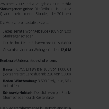
Zwischen 2002 und 2021 gab es in Deutschland
über 25.000
Starkregenereignisse
. Die Definition ist klar: Mindestens 15 Liter pro
Quadratmeter in einer Stunde, oder 20 Liter in 6 Stunden.
Die Versicherungsstatistik zeigt:
Jedes zehnte Wohngebäude (108 von 1.000) hatte einen
Starkregenschaden
Durchschnittlicher Schaden pro Haus:
6.800 Euro
Gesamtschäden an Wohngebäuden:
12,6 Milliarden Euro
Regionale Unterschiede sind enorm:
Bayern:
6.795 Ereignisse, 108 von 1.000 Gebäuden geschädigt
(Spitzenreiter: Landshut mit 220 von 1.000)
Baden-Württemberg:
3.593 Ereignisse, 66 von 1.000 Gebäuden
betroffen
Schleswig-Holstein:
Deutlich weniger Starkregen, dafür mehr
Sturmschäden durch Küstenlage
Die Niederschlagsmenge in Deutschland ist seit 1881 um 8%