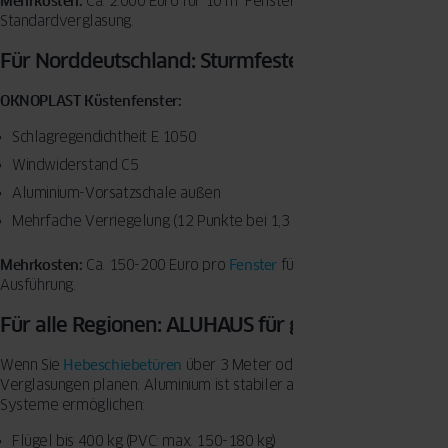
Mehrkosten:
Ca. 2.000 Euro für 10 m² Fensterfläche gegenüber
Standardverglasung.
Für Norddeutschland: Sturmfeste Konstruktion
OKNOPLAST Küstenfenster:
Schlagregendichtheit E 1050
Windwiderstand C5
Aluminium-Vorsatzschale außen
Mehrfache Verriegelung (12 Punkte bei 1,3 × 1,3 m)
Mehrkosten:
Ca. 150-200 Euro pro
Fenster
für die verstärkte
Ausführung.
Für alle Regionen: ALUHAUS für große Formate
Wenn Sie
Hebeschiebetüren
über 3 Meter oder bodentiefe
Verglasungen planen: Aluminium ist stabiler als PVC. ALUHAUS-
Systeme ermöglichen:
Flügel bis 400 kg (PVC: max. 150-180 kg)