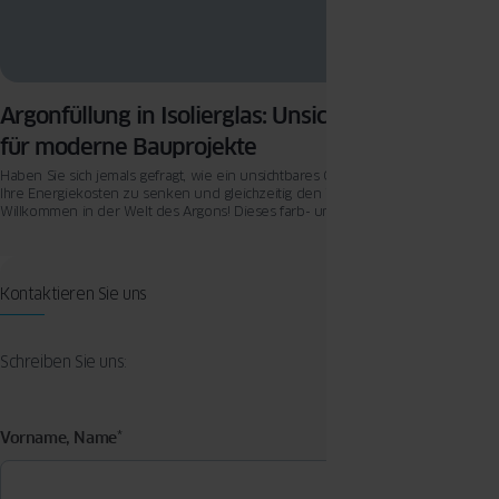
Argonfüllung in Isolierglas: Unsichtbare Effizienz
für moderne Bauprojekte
Haben Sie sich jemals gefragt, wie ein unsichtbares Gas dazu beitragen kann,
Ihre Energiekosten zu senken und gleichzeitig den Wohnkomfort zu erhöhen?
Willkommen in der Welt des Argons! Dieses farb- und geruchlose Edelgas
spielt eine entscheidende Rolle in der modernen Bauweise, insbesondere
wenn es um die Isolierung von Fenstern geht.
Kontaktieren Sie uns
Schreiben Sie uns:
Vorname, Name
*