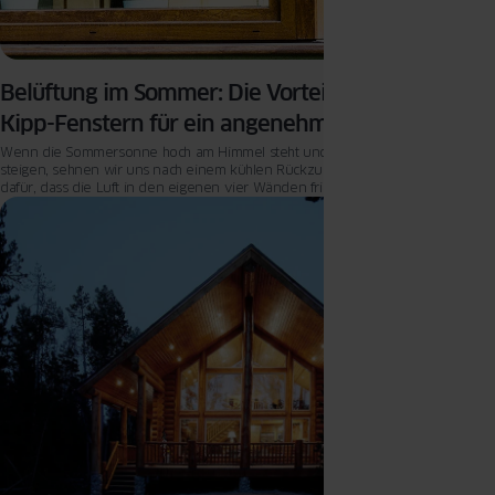
Belüftung im Sommer: Die Vorteile von Dreh-
Kipp-Fenstern für ein angenehmes Raumklima
Wenn die Sommersonne hoch am Himmel steht und die Temperaturen
steigen, sehnen wir uns nach einem kühlen Rückzugsort. Doch wie sorgt man
dafür, dass die Luft in den eigenen vier Wänden frisch bleibt, ohne auf
Komfort zu verzichten? Hier kommen Dreh-Kipp-Fenster ins Spiel.