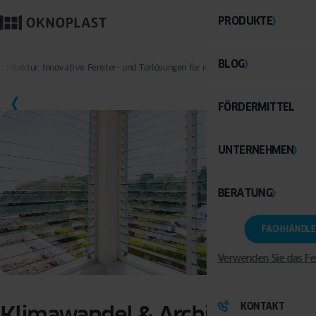
PRODUKTE
BLOG
chitektur: Innovative Fenster- und Türlösungen für regionale Herausforderunge
SPEICHERN
FÖRDERMITTEL
UNTERNEHMEN
BERATUNG
FACHHÄNDLE
Verwenden Sie das Fe
KONTAKT
Klimawandel & Architektur: