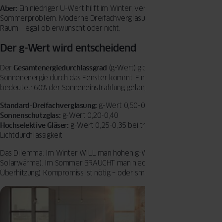
Aber:
Ein niedriger U-Wert hilft im Winter, verschärft aber das
Sommerproblem. Moderne Dreifachverglasung hält die Hitze im
Raum – egal ob erwünscht oder nicht.
Der g-Wert wird entscheidend
Der
Gesamtenergiedurchlassgrad
(g-Wert) gibt an, wie viel
Sonnenenergie durch das Fenster kommt. Ein g-Wert von 0,6
bedeutet: 60% der Sonneneinstrahlung gelangen in den Raum.
Standard-Dreifachverglasung:
g-Wert 0,50-0,55
Sonnenschutzglas:
g-Wert 0,20-0,40
Hochselektive Gläser:
g-Wert 0,25-0,35 bei trotzdem guter
Lichtdurchlässigkeit
Das Dilemma: Im Winter WILL man hohen g-Wert (kostenlose
Solarwärme). Im Sommer BRAUCHT man niedrigen g-Wert (gegen
Überhitzung). Kompromiss ist nötig – oder smarte Lösungen.