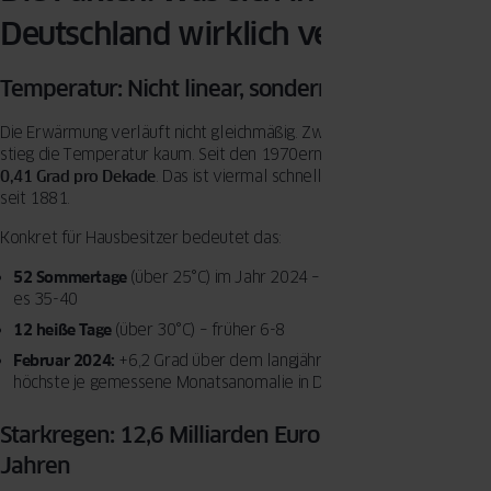
Deutschland wirklich verändert
Temperatur: Nicht linear, sondern beschleunigt
Die Erwärmung verläuft nicht gleichmäßig. Zwischen 1881 und 1970
stieg die Temperatur kaum. Seit den 1970ern aber beschleunigt:
0,41 Grad pro Dekade
. Das ist viermal schneller als im Durchschnitt
seit 1881.
Konkret für Hausbesitzer bedeutet das:
52 Sommertage
(über 25°C) im Jahr 2024 – vor 20 Jahren waren
es 35-40
12 heiße Tage
(über 30°C) – früher 6-8
Februar 2024:
+6,2 Grad über dem langjährigen Mittel – die
höchste je gemessene Monatsanomalie in Deutschland
Starkregen: 12,6 Milliarden Euro Schäden in 20
Jahren