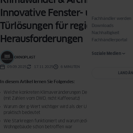
Innovative Fenster- und
Fachhändler werden
Türlösungen für regionale
Downloads
Nachhaltigkeit
Herausforderungen
Fachhändlerportal
Soziale Medien
OKNOPLAST
09.09.2025
17.11.2025
6 MINUTEN
LAND Ä
In diesem Artikel lernen Sie Folgendes:
Welche konkreten Klimaveränderungen Deutschland betreffen
(mit Zahlen vom DWD, nicht Kaffeesatz)
Warum der g-Wert wichtiger wird als der U-Wert – und was das
praktisch bedeutet
Wie Starkregen funktioniert und warum jedes zehnte deutsche
Wohngebäude schon betroffen war