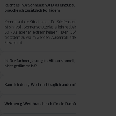
Reicht es, nur Sonnenschutzglas einzubauen, oder
brauche ich zusätzlich Rollläden?
Kommt auf die Situation an. Bei Südfenstern in Bayern: Beides
ist sinnvoll. Sonnenschutzglas allein reduziert die Wärme um
60-70%, aber an extrem heißen Tagen (35°C+) kann es
trotzdem zu warm werden. Außenrollläden bieten zusätzliche
Flexibilität.
Ist Dreifachverglasung im Altbau sinnvoll, wenn die Wand
nicht gedämmt ist?
Technisch ja, wirtschaftlich nur bedingt. Wenn die Wand einen U-
Wert von 1,4 hat (ungedämmter Altbau), bringt ein Fenster mit
Kann ich den g-Wert nachträglich ändern?
Uw 0,8 wenig. Die Wärme geht über die Wand. Erst Wand
dämmen, dann Fenster tauschen – oder beides gleichzeitig.
Nur mit Folien, aber die Wirkung ist begrenzt. Sonnenschutzfolie
bringt etwa 30-40% Reduktion, echtes Sonnenschutzglas schafft
Welchen g-Wert brauche ich für ein Dachfenster?
60-70%. Für Mietwohnungen ist Folie okay, bei Eigentum lohnt
sich richtiges Glas.
Im bewohnten Dachgeschoss: g-Wert 0,25-0,30, sonst wird’s im