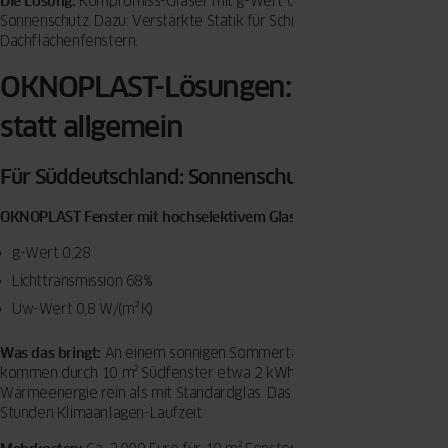
Die Lösung:
Kompromiss-Gläser mit g-Wert 0,40-0,45 plus flexibler
Sonnenschutz. Dazu: Verstärkte Statik für Schneelasten auf
Dachflächenfenstern.
OKNOPLAST-Lösungen: Konkret
statt allgemein
Für Süddeutschland: Sonnenschutzglas-Paket
OKNOPLAST Fenster mit hochselektivem Glas:
g-Wert 0,28
Lichttransmission 68%
Uw-Wert 0,8 W/(m²·K)
Was das bringt:
An einem sonnigen Sommertag bei 30°C außen
kommen durch 10 m² Südfenster etwa 2 kWh weniger
Wärmeenergie rein als mit Standardglas. Das spart täglich 2-3
Stunden Klimaanlagen-Laufzeit.