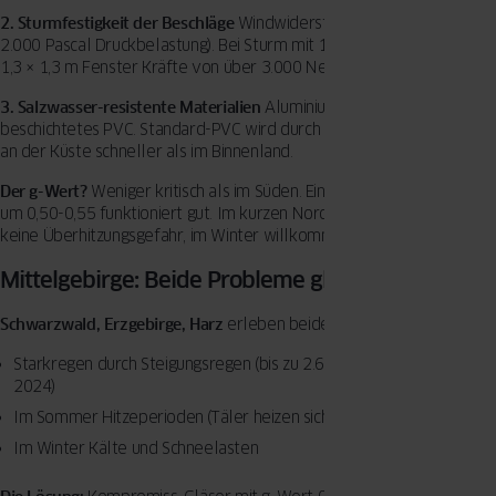
2. Sturmfestigkeit der Beschläge
Windwiderstandsklasse C5 (bis zu
2.000 Pascal Druckbelastung). Bei Sturm mit 120 km/h wirken auf ein
1,3 × 1,3 m Fenster Kräfte von über 3.000 Newton.
3. Salzwasser-resistente Materialien
Aluminium-Außenseite oder
beschichtetes PVC. Standard-PVC wird durch Salz und UV spröde –
an der Küste schneller als im Binnenland.
Der g-Wert?
Weniger kritisch als im Süden. Ein ausgewogener Wert
um 0,50-0,55 funktioniert gut. Im kurzen Norddeutschen Sommer
keine Überhitzungsgefahr, im Winter willkommene Solargewinne.
Mittelgebirge: Beide Probleme gleichzeitig
Schwarzwald, Erzgebirge, Harz
erleben beides:
Starkregen durch Steigungsregen (bis zu 2.600 l/m² im Schwarzwal
2024)
Im Sommer Hitzeperioden (Täler heizen sich auf)
Im Winter Kälte und Schneelasten