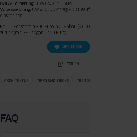
BAFA-Förderung:
15% (20% mit iSFP)
Voraussetzung:
Uw ≤ 0,95, Antrag VOR Beauftragung, Energieberater
einschalten
Bei 12 Fenstern á 800 Euro inkl. Einbau (9.600 Euro) gibt’s 1.920 Euro
zurück (mit iSFP sogar 2.400 Euro).
SPEICHERN
TEILEN
ARCHITEKTUR
TIPPS UND TRICKS
TRENDS
FAQ