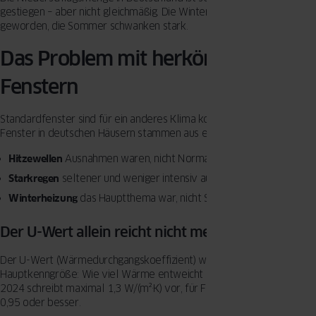
gestiegen – aber nicht gleichmäßig. Die Winter sind deutlich nasser
geworden, die Sommer schwanken stark.
Das Problem mit herkömmlichen
Fenstern
Standardfenster sind für ein anderes Klima konstruiert. Die meisten
Fenster in deutschen Häusern stammen aus einer Zeit, als:
Hitzewellen
Ausnahmen waren, nicht Normalzustand
Starkregen
seltener und weniger intensiv auftrat
Winterheizung
das Hauptthema war, nicht Sommerkühlung
Der U-Wert allein reicht nicht mehr
Der U-Wert (Wärmedurchgangskoeffizient) war jahrzehntelang die
Hauptkenngröße: Wie viel Wärme entweicht im Winter? Das GEG
2024 schreibt maximal 1,3 W/(m²·K) vor, für Förderung braucht man
0,95 oder besser.