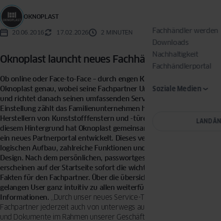
OKNOPLAST
Fachhändler werden
20.06.2016
17.02.2026
2 MINUTEN
Downloads
Nachhaltigkeit
Oknoplast launcht neues Fachhändler-Portal
Fachhändlerportal
Ob online oder Face-to-Face – durch engen Kundenkontakt weiß
Oknoplast genau, wobei seine Fachpartner Unterstützung brauchen
Soziale Medien
und richtet danach seinen umfassenden Service aus. Dank dieser
Einstellung zählt das Familienunternehmen heute zu den führenden
Herstellern von Kunststofffenstern und -türen in Europa. Vor
LAND Ä
diesem Hintergrund hat Oknoplast gemeinsam mit seinen Kunden
ein neues Partnerportal entwickelt. Dieses verfügt über einen
logischen Aufbau, zahlreiche Funktionen und ein ansprechendes
Design. Nach dem persönlichen, passwortgeschützten Login
erscheinen auf der Startseite sofort die wichtigsten Daten und
Fakten für den Fachpartner. Über die übersichtliche Navigation
gelangen User ganz intuitiv zu allen weiterführenden
Informationen.
„Durch unser neues Service-Tool können Oknoplast-
Fachpartner jederzeit auch von unterwegs auf alle Informationen
und Dokumente im Rahmen unserer Geschäftsbeziehung zugreifen.