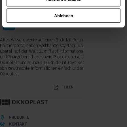
Ablehnen
Alles Wissenswerte auf einen Blick: Mit dem neuen Oknoplast-
Partnerportal haben Fachhandelspartner rund um die Uhr und von
überall auf der Welt Zugriff auf Informationen zu ihren Bestellungen
und Finanzübersichten sowie Produkten und Leistungen von
Oknoplast und Aluhaus. Durch die intuitive Benutzerführung lassen
sich gewünschte Informationen einfach und schnell abrufen. Bild:
Oknoplast
TEILEN
PRODUKTE
KONTAKT