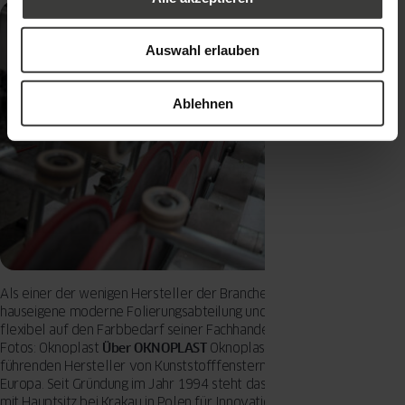
Auswahl erlauben
Ablehnen
Als einer der wenigen Hersteller der Branche besitzt Oknoplast eine
hauseigene moderne Folierungsabteilung und kann dadurch jederzeit
flexibel auf den Farbbedarf seiner Fachhandelspartner reagieren.
Fotos: Oknoplast
Über OKNOPLAST
Oknoplast ist einer der
führenden Hersteller von Kunststofffenstern und -
haustüren
in
Europa. Seit Gründung im Jahr 1994 steht das Familienunternehmen
mit Hauptsitz bei Krakau in Polen für Innovationskraft, Premium-