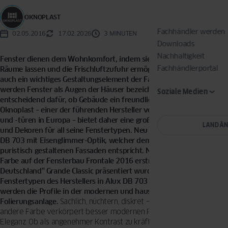
OKNOPLAST
Fachhändler werden
02.05.2016
17.02.2026
3 MINUTEN
Downloads
Nachhaltigkeit
Fenster dienen dem Wohnkomfort, indem sie das Tageslicht in
Fachhändlerportal
Räume lassen und die Frischluftzufuhr ermöglichen. Aber sie sind
auch ein wichtiges Gestaltungselement der Fassade. Zu Recht
werden Fenster als Augen der Häuser bezeichnet. Sie sind
Soziale Medien
entscheidend dafür, ob Gebäude ein freundliches Gesicht zeigen.
Oknoplast – einer der führenden Hersteller von Kunststofffenstern
und -türen in Europa – bietet daher eine große Auswahl an Farben
LAND Ä
und Dekoren für all seine Fenstertypen. Neu ist der Grauton Alux
DB 703 mit Eisenglimmer-Optik, welcher dem Trend hin zu
puristisch gestaltenen Fassaden entspricht. Nachdem die neue
Farbe auf der Fensterbau Frontale 2016 erstmals am „Fenster für
Deutschland“ Grande Classic präsentiert wurde, sind jetzt alle
Fenstertypen des Herstellers in Alux DB 703 lieferbar. Beklebt
werden die Profile in der modernen und hauseigenen
Folierungsanlage.
Sachlich, nüchtern, diskret – dafür steht Grau. Keine
andere Farbe verkörpert besser modernen Purismus und schlichte
Eleganz. Ob als angenehmer Kontrast zu kräftigen Farben oder in