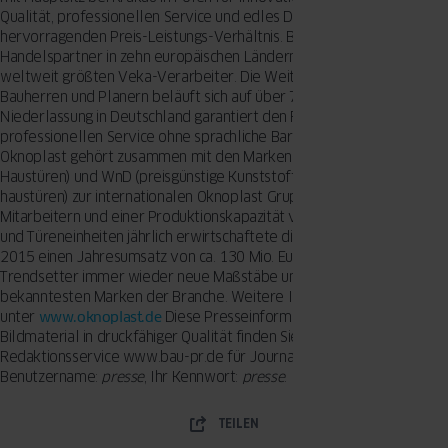
Qualität, professionellen Service und edles Design zu einem
hervorragenden Preis-Leistungs-Verhältnis. Bereits mehr als 2.500
Handelspartner in zehn europäischen Ländern vertrauen dem
weltweit größten Veka-Verarbeiter. Die Weiterempfehlungsrate bei
Bauherren und Planern beläuft sich auf über 70 %. Eine eigene
Niederlassung in Deutschland garantiert den Fachpartnern einen
professionellen Service ohne sprachliche Barrieren. Die Marke
Oknoplast gehört zusammen mit den Marken Aluhaus (Aluminium-
Haustüren) und WnD (preisgünstige Kunststofffenster und -
haustüren) zur internationalen Oknoplast Gruppe. Mit über 1.250
Mitarbeitern und einer Produktionskapazität von 1.5 Mio. Fenster-
und Türeneinheiten jährlich erwirtschaftete die Oknoplast Gruppe
2015 einen Jahresumsatz von ca. 130 Mio. Euro. Oknoplast setzt als
Trendsetter immer wieder neue Maßstäbe und gilt als eine der
bekanntesten Marken der Branche. Weitere Informationen
unter
www.oknoplast.de
Diese Presseinformation sowie das
Bildmaterial in druckfähiger Qualität finden Sie auch im
Redaktionsservice www.bau-pr.de für Journalisten. Ihr
Benutzername:
presse
, Ihr Kennwort:
presse
.
TEILEN