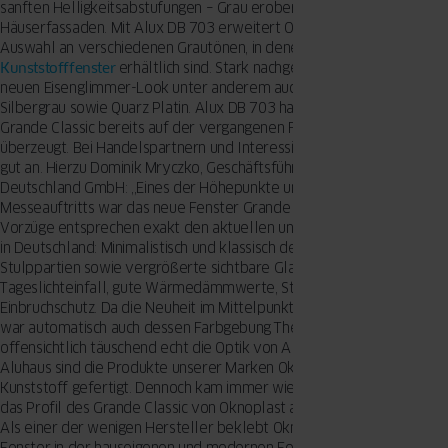
sanften Helligkeitsabstufungen – Grau erobert zunehmend die
Häuserfassaden. Mit Alux DB 703 erweitert Oknoplast nun die
Auswahl an verschiedenen Grautönen, in denen seine
Kunststofffenster
erhältlich sind. Stark nachgefragt sind neben dem
neuen Eisenglimmer-Look unter anderem auch Anthrazit- und
Silbergrau sowie Quarz Platin. Alux DB 703 hat am neuen Fenster
Grande Classic bereits auf der vergangenen Fensterbau Frontale
überzeugt. Bei Handelspartnern und Interessierten kam der Grauton
gut an. Hierzu Dominik Mryczko, Geschäftsführer der Oknoplast
Deutschland GmbH: „Eines der Höhepunkte unseres diesjährigen
Messeauftritts war das neue Fenster Grande Classic. Dessen
Vorzüge entsprechen exakt den aktuellen und kommenden Trends
in Deutschland: Minimalistisch und klassisch designte Profile und
Stulppartien sowie vergrößerte sichtbare Glasflächen für mehr
Tageslichteinfall, gute Wärmedämmwerte, Stabilität und
Einbruchschutz. Da die Neuheit im Mittelpunkt des Interesses stand,
war automatisch auch dessen Farbgebung Thema. Diese immitiert
offensichtlich täuschend echt die Optik von Aluminium. Anders als bei
Aluhaus sind die Produkte unserer Marken Oknoplast und WnD aus
Kunststoff gefertigt. Dennoch kam immer wieder die Frage auf, ob
das Profil des Grande Classic von Oknoplast aus Aluminium besteht.“
Als einer der wenigen Hersteller beklebt Oknoplast nahezu alle