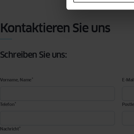
Kontaktieren Sie uns
Schreiben Sie uns:
*
Vorname, Name
E-Mai
*
Telefon
Postle
*
Nachricht