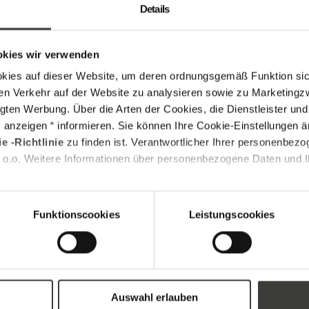
Details
n durchgeführt werden, um sicherzustellen, dass
lation kann die Isolierwirkung erheblich
chtungen sollten regelmäßig überprüft und
okies wir verwenden
 gewährleisten. Auch das Reinigen der Fenster
s auf dieser Website, um deren ordnungsgemäß Funktion sich
n.
en Verkehr auf der Website zu analysieren sowie zu Marketing
gten Werbung. Über die Arten der Cookies, die Dienstleister un
s anzeigen “ informieren. Sie können Ihre Cookie-Einstellungen 
e -Richtlinie
zu finden ist. Verantwortlicher Ihrer personenbezo
twicklung intelligenter Fenstersysteme geführt.
 o.o. Weitere Informationen über personenbezogene Daten und Ih
 verfügen über integrierte Sensoren, die
verbrauch zu optimieren. Solche Systeme tragen
zusätzlichen Komfort für die Nutzer.
Funktionscookies
Leistungscookies
FENSTERLÜFTUNG
Auswahl erlauben