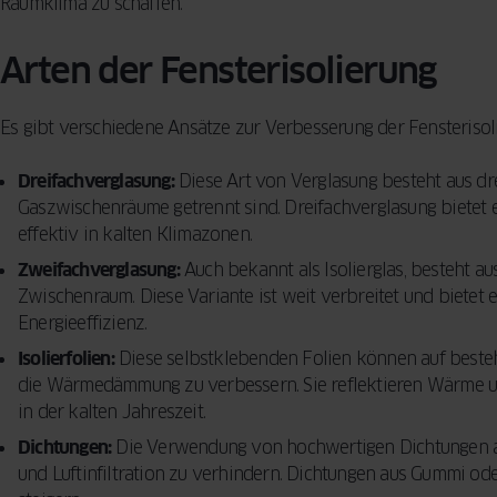
Reinigungsme
Raumklima zu schaffen.
KONZEPT
BESCHLÄGE
Vorhänge für d
Sicherheitsfun
Wohnzimmer –
FENSTER
INSEKTENSCHUTZ
Arten der Fensterisolierung
VERGLEICHEN
Fenster: so sc
praktische Tip
SPROSSEN
Ihr Zuhause
Designern
Es gibt verschiedene Ansätze zur Verbesserung der Fensterisol
5 häufige Fehle
Dreifachverglasung:
Diese Art von Verglasung besteht aus dre
Auswahl von F
Gaszwischenräume getrennt sind. Dreifachverglasung bietet
So treffen Sie 
effektiv in kalten Klimazonen.
Entscheidung
Zweifachverglasung:
Auch bekannt als Isolierglas, besteht au
Zwischenraum. Diese Variante ist weit verbreitet und bietet
Energieeffizienz.
Isolierfolien:
Diese selbstklebenden Folien können auf beste
die Wärmedämmung zu verbessern. Sie reflektieren Wärme u
in der kalten Jahreszeit.
Dichtungen:
Die Verwendung von hochwertigen Dichtungen an
und Luftinfiltration zu verhindern. Dichtungen aus Gummi ode