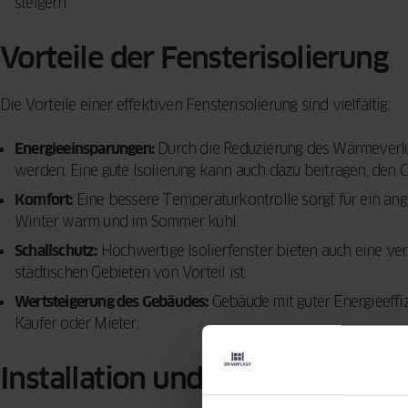
steigern.
Vorteile der Fensterisolierung
Die Vorteile einer effektiven Fensterisolierung sind vielfältig:
Energieeinsparungen:
Durch die Reduzierung des Wärmeverlu
werden. Eine gute Isolierung kann auch dazu beitragen, den
Komfort:
Eine bessere Temperaturkontrolle sorgt für ein a
Winter warm und im Sommer kühl.
Schallschutz:
Hochwertige Isolierfenster bieten auch eine v
städtischen Gebieten von Vorteil ist.
Wertsteigerung des Gebäudes:
Gebäude mit guter Energieeffizi
Käufer oder Mieter.
Installation und Wartung