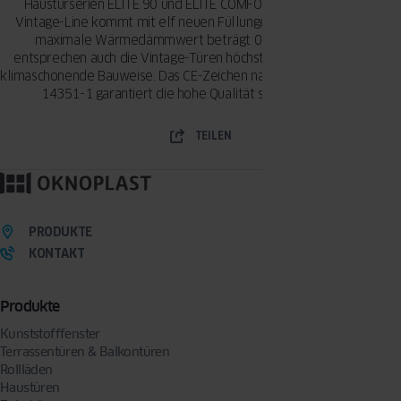
Haustürserien ELITE 90 und ELITE COMFORT 75 erhältlich. Die
Vintage-Line kommt mit elf neuen Füllungen auf den Markt. Der
maximale Wärmedämmwert beträgt 0,74 W/m2K. Damit
entsprechen auch die Vintage-Türen höchsten Anforderungen an
klimaschonende Bauweise. Das CE-Zeichen nach der Produktnorm EN
14351-1 garantiert die hohe Qualität sämtlicher Türen..
TEILEN
PRODUKTE
KONTAKT
Produkte
Kunststofffenster
Terrassentüren & Balkontüren
Rollläden
Haustüren