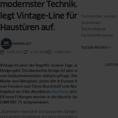
modernster Technik. ALUHAUS
legt Vintage-Line für
Fachhändler werden
Downloads
Haustüren auf.
Nachhaltigkeit
Fachhändlerportal
OKNOPLAST
Soziale Medien
14.09.2022
17.02.2026
2 MINUTEN
LAND Ä
Vintage ist einer der Begriffe unserer Tage, wenn es um Mode und
Design geht. Ein klassisches Design ist aber auch bei der Gestaltung
von Gebäudeelementen vielfach gefragt. Aluhaus, die Aluminium-
Marke von Oknoplast, einem der in Europa führenden Hersteller
von Fenstern und Türen Kunststoff und Aluminium, erweitert das
Angebot der Elite Aluminium-
Haustüren
jetzt um eine Vintage-Line.
Elf neue Füllungen werden in die Haustür-Serien ELITE 90 und ELITE
COMFORT 75 aufgenommen.
„Aluminium-Haustüren in klassischem Design erfreuen sich immer
noch großer Beliebtheit auf dem deutschen Markt“, weiß Jens