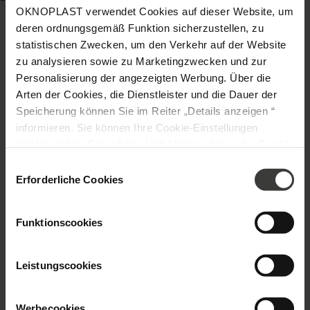
OKNOPLAST verwendet Cookies auf dieser Website, um
deren ordnungsgemäß Funktion sicherzustellen, zu
statistischen Zwecken, um den Verkehr auf der Website
zu analysieren sowie zu Marketingzwecken und zur
Personalisierung der angezeigten Werbung. Über die
Arten der Cookies, die Dienstleister und die Dauer der
Speicherung können Sie im Reiter „Details anzeigen “
informieren. Sie können Ihre Cookie-Einstellungen
ändern, indem Sie auf den Link klicken, der in der
Cookie
-Richtlinie
zu finden ist. Verantwortlicher Ihrer
Einwilligungsauswahl
personenbezogenen Daten ist die Gesellschaft Oknoplast
Erforderliche Cookies
sp. z o.o. Weitere Informationen über personenbezogene
Daten und Ihre Rechte finden Sie in der
Funktionscookies
Datenschutzrichtlinie
Leistungscookies
Werbecookies