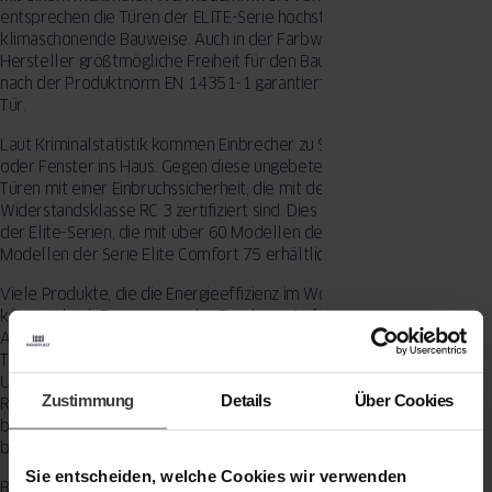
entsprechen die Türen der ELITE-Serie höchsten Anforderungen an
klimaschonende Bauweise. Auch in der Farbwahl bietet der
Hersteller größtmögliche Freiheit für den Bauherren. Das CE-Zeichen
nach der Produktnorm EN 14351-1 garantiert die hohe Qualität der
Tür.
Laut Kriminalstatistik kommen Einbrecher zu 90 Prozent über Türen
oder Fenster ins Haus. Gegen diese ungebetenen Gäste schützen die
Türen mit einer Einbruchssicherheit, die mit der offiziellen
Widerstandsklasse RC 3 zertifiziert sind. Dies gilt für alle Türmodelle
der Elite-Serien, die mit über 60 Modellen der Serie Elite 90 und 35
Modellen der Serie Elite Comfort 75 erhältlich sind.
Viele Produkte, die die Energieeffizienz im Wohnbau erhöhen,
können durch Programme des Bundesamts für Wirtschaft und
Ausfuhrkontrolle (BAFA) gefördert werden. Das gilt auch für alle
Tür-Serien von Aluhaus – sie sind ausnahmslos förderfähig. Das
Unternehmen unterstützt seine Fachhandelspartner mit einem
Zustimmung
Details
Über Cookies
Rundum-Service zu diesen Fördermöglichkeiten, so dass der
bürokratische Aufwand für Handel und Kunden auf ein Minimum
beschränkt ist.
Sie entscheiden, welche Cookies wir verwenden
Bildunterschrift: