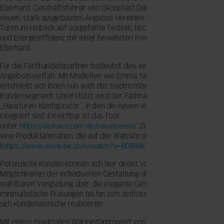
Eberhard, Geschäftsführer von Oknoplast Deutschland. „Mit dem
neuen, stark ausgebauten Angebot vereinen wir die Vorteile unserer
Türen im Hinblick auf ausgefeilte Technik, höchste Produktqualität
und Energieeffizienz mit einer bewährten Formensprache“, ergänzt
Eberhard.
Für die Fachhandelspartner bedeutet dies eine noch breitere
Angebotsvielfalt. Mit Modellen wie Emma, Nora oder Maria
erschließt sich ihnen nun auch das traditionsbewusste
Kundensegment. Unterstützt wird der Fachhandel durch den Aluhaus
„Haustüren-Konfigurator“, in den die neuen Vintage-Modelle bereits
integriert sind. Erreichbar ist das Tool
unter
https://aluhaus.com.de/haustueren/
. Zusätzlich bietet Aluhaus
eine Produktanimation, die auf der Website oder unter YouTube
(
https://www.youtube.com/watch?v=ROBMk3VWYeU
) abrufbar ist.
Potenzielle Kunden können sich hier direkt von den vielen
Möglichkeiten der individuellen Gestaltung überzeugen. Von der frei
wählbaren Verglasung über die elegante Gestaltung durch
minimalistische Fräsungen bis hin zum zeitlosen Rahmendesign lassen
sich Kundenwünsche realisieren.
Mit einem maximalen Wärmedämmwert von 0,74 W/m
K
2