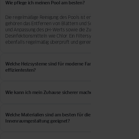
Wie pflege ich meinen Pool am besten?
Die regelmäßige Reinigung des Pools ist entscheidend. Dazu
gehören das Entfernen von Blättern und Schmutz, die Kontrolle
und Anpassung des pH-Werts sowie die Zugabe von
Desinfektionsmitteln wie Chlor. Ein Filtersystem sollte
ebenfalls regelmäßig überprüft und gereinigt werden.
Welche Heizsysteme sind für moderne Familienhäuser am
effizientesten?
Wärmepumpen, Fußbodenheizungen und Solaranlagen sind
einige der effizientesten Heizsysteme für moderne
Wie kann ich mein Zuhause sicherer machen?
Familienhäuser. Sie bieten nicht nur Komfort, sondern tragen
auch zur Energieeinsparung bei.
Die Installation von Sicherheitssystemen wie Alarmanlagen,
Überwachungskameras und intelligenten Türschlössern kann
Welche Materialien sind am besten für die
die Sicherheit Ihres Zuhauses erheblich erhöhen. Auch
Innenraumgestaltung geeignet?
Bewegungsmelder und gut beleuchtete Außenbereiche tragen
zur Sicherheit bei.
Für die Innenraumgestaltung eignen sich Materialien wie Holz,