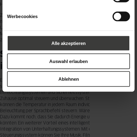
Hauses.
Zusammengefasst bietet ein modernes, nachhaltiges Familienhaus
Werbecookies
nicht nur vollen Komfort, sondern trägt auch aktiv zum
Umweltschutz bei. Die Kombination aus umweltfreundlichen
Materialien und energieeffizienten Lösungen macht es zu einer
zukunftssicheren Investition.
Alle akzeptieren
Smarte Technologien für ein
Auswahl erlauben
intelligentes Zuhause
Ablehnen
Ein intelligentes Zuhause bietet Komfort, Sicherheit und Effizienz. Mit
smarten Technologien wie intelligenten Thermostaten,
Beleuchtungssystemen und Sicherheitssystemen können Sie Ihr
Zuhause optimal steuern und überwachen. Stellen Sie sich vor, Sie
können die Temperatur in jedem Raum individuell anpassen oder die
Beleuchtung per Sprachbefehl steuern. Wäre das nicht praktisch?
Dazu kommt noch, dass Sie dadurch Energie und Kosten sparen
könnten. Ein weiterer Vorteil eines intelligenten Zuhauses ist die
Integration von Unterhaltungssystemen. Mit einem zentralen
Steuerungssystem können Sie Ihre Musik, Filme und