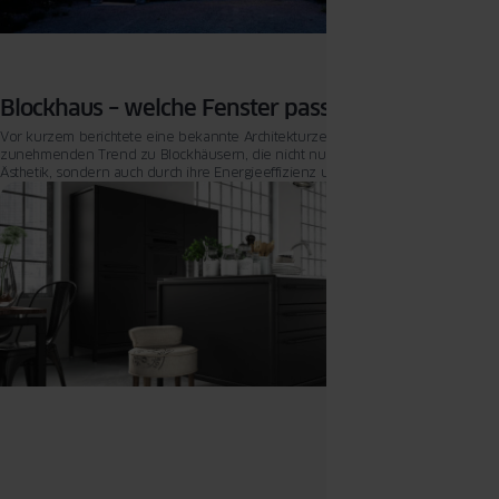
Blockhaus – welche Fenster passen dazu?
Vor kurzem berichtete eine bekannte Architekturzeitschrift über den
zunehmenden Trend zu Blockhäusern, die nicht nur durch ihre rustikale
Ästhetik, sondern auch durch ihre Energieeffizienz und Sicherheit überzeugen.