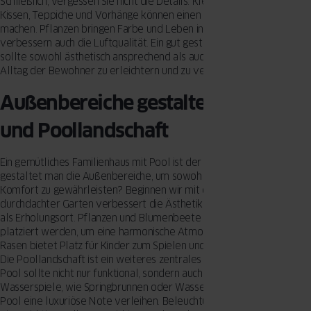
Schließlich, vergessen Sie nicht die Details. Kleine Akzente wie
Kissen, Teppiche und Vorhänge können einen großen Unterschied
machen. Pflanzen bringen Farbe und Leben in den Raum und
verbessern auch die Luftqualität. Ein gut gestalteter Innenraum
sollte sowohl ästhetisch ansprechend als auch praktisch sein, um den
Alltag der Bewohner zu erleichtern und zu verschönern.
Außenbereiche gestalten: Garten
und Poollandschaft
Ein gemütliches Familienhaus mit Pool ist der Traum vieler. Doch wie
gestaltet man die Außenbereiche, um sowohl Modernität als auch
Komfort zu gewährleisten? Beginnen wir mit dem Garten. Ein gut
durchdachter Garten verbessert die Ästhetik des Hauses und dient
als Erholungsort. Pflanzen und Blumenbeete sollten strategisch
platziert werden, um eine harmonische Atmosphäre zu schaffen. Ein
Rasen bietet Platz für Kinder zum Spielen und für Familienaktivitäten
Die Poollandschaft ist ein weiteres zentrales Element. Ein moderner
Pool sollte nicht nur funktional, sondern auch ein Hingucker sein.
Wasserspiele, wie Springbrunnen oder Wasserfälle, können dem
Pool eine luxuriöse Note verleihen. Beleuchtung spielt ebenfalls