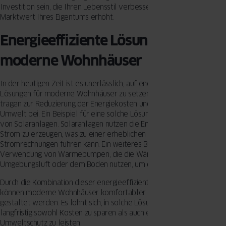
Investition sein, die Ihren Lebensstil verbessert sowie den
Marktwert Ihres Eigentums erhöht.
Energieeffiziente Lösungen für
moderne Wohnhäuser
In der heutigen Zeit ist es unerlässlich, auf energieeffiziente
Lösungen für moderne Wohnhäuser zu setzen. Diese Maßnahmen
tragen zur Reduzierung der Energiekosten und zum Schutz der
Umwelt bei. Ein Beispiel für eine solche Lösung ist die Installation
von Solaranlagen. Solaranlagen nutzen die Energie der Sonne, um
Strom zu erzeugen, was zu einer erheblichen Senkung der
Stromrechnungen führen kann. Ein weiteres Beispiel ist die
Verwendung von Wärmepumpen, die die Wärme aus der
Umgebungsluft oder dem Boden nutzen, um das Haus zu heizen.
Durch die Kombination dieser energieeffizienten Technologien
können moderne Wohnhäuser komfortabler und nachhaltiger
gestaltet werden. Es lohnt sich, in solche Lösungen zu investieren, u
langfristig sowohl Kosten zu sparen als auch einen Beitrag zum
Umweltschutz zu leisten.