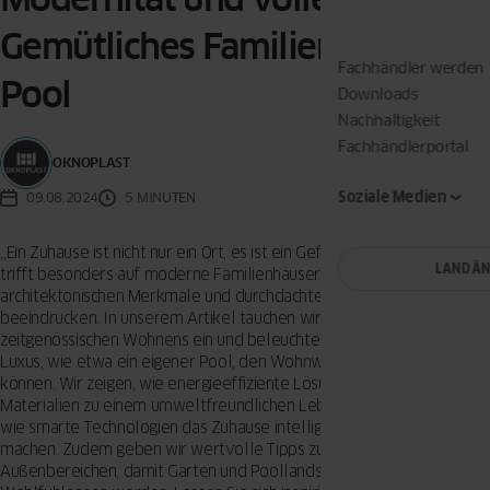
Gemütliches Familienhaus mit
Fachhändler werden
Pool
Downloads
Nachhaltigkeit
Fachhändlerportal
OKNOPLAST
Soziale Medien
09.08.2024
5 MINUTEN
„Ein Zuhause ist nicht nur ein Ort, es ist ein Gefühl.“ – Diese Weisheit
LAND Ä
trifft besonders auf moderne Familienhäuser zu, die durch ihre
architektonischen Merkmale und durchdachte Innenraumgestaltung
beeindrucken. In unserem Artikel tauchen wir tief in die Welt des
zeitgenössischen Wohnens ein und beleuchten, wie Komfort und
Luxus, wie etwa ein eigener Pool, den Wohnwert erheblich steigern
können. Wir zeigen, wie energieeffiziente Lösungen und nachhaltige
Materialien zu einem umweltfreundlichen Lebensstil beitragen und
wie smarte Technologien das Zuhause intelligenter und sicherer
machen. Zudem geben wir wertvolle Tipps zur Gestaltung von
Außenbereichen, damit Garten und Poollandschaft zu wahren