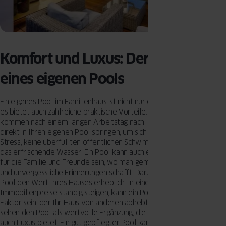
Komfort und Luxus: Der Mehrwert
eines eigenen Pools
Ein eigenes Pool im Familienhaus ist nicht nur ein Symbol für Luxus –
es bietet auch zahlreiche praktische Vorteile. Stellen Sie sich vor, Sie
kommen nach einem langen Arbeitstag nach Hause und können
direkt in Ihren eigenen Pool springen, um sich zu entspannen. Kein
Stress, keine überfüllten öffentlichen Schwimmbäder – nur Sie und
das erfrischende Wasser. Ein Pool kann auch ein zentraler Treffpunkt
für die Familie und Freunde sein, wo man gemeinsam Zeit verbringt
und unvergessliche Erinnerungen schafft. Darüber hinaus steigert ein
Pool den Wert Ihres Hauses erheblich. In einer Zeit, in der
Immobilienpreise ständig steigen, kann ein Pool ein entscheidender
Faktor sein, der Ihr Haus von anderen abhebt. Potenzielle Käufer
sehen den Pool als wertvolle Ergänzung, die sowohl Komfort als
auch Luxus bietet. Ein gut gepflegter Pool kann somit eine lohnende