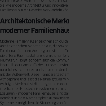
Wohlfühloasen werden. Lassen Sie sich inspirieren und entdecken
Sie, wie moderne Architektur und innovative Lösungen Ihr
Familienhaus in ein Paradies verwandeln können.
Architektonische Merkmale
moderner Familienhäuser
Moderne Familienhäuser zeichnen sich durch eine Vielzahl von
architektonischen Merkmalen aus, die sowohl Ästhetik als auch
Funktionalität in den Vordergrund stellen. Ein zentrales Element ist
die offene Raumgestaltung, die nicht nur für ein großzügiges
Raumgefühl sorgt, sondern auch die Kommunikation und Interaktion
innerhalb der Familie fördert. Große Fensterfronten lassen viel
natürliches Licht herein und verbinden den Innenraum harmonisch
mit der Außenwelt. Diese Transparenz schafft eine einladende
Atmosphäre und lässt die Räume größer wirken. Ein weiteres
wichtiges Merkmal ist die Integration moderner Technologien. Von
intelligenten Haustechniksystemen bis hin zu energieeffizienten
Lösungen – moderne Familienhäuser sind darauf ausgelegt, den
Komfort und die Nachhaltigkeit zu maximieren. Smart-Home-
Systeme ermöglichen die Steuerung von Beleuchtung, Heizung und