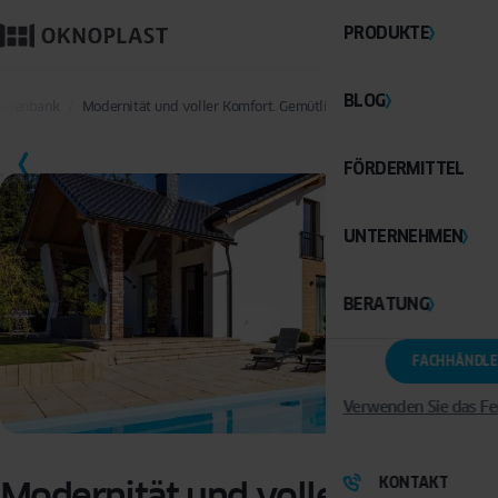
PRODUKTE
BLOG
sdatenbank
Modernität und voller Komfort. Gemütliches Familienhaus mit Poo
SPEICHERN
FÖRDERMITTEL
UNTERNEHMEN
BERATUNG
FACHHÄNDLE
Verwenden Sie das Fe
KONTAKT
Modernität und voller Komfort.