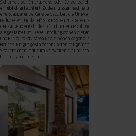
Sicherheit per Smartphone oder Sprachbefehl, was den Alltag
erheblich erleichtert. Zudem tragen nachhaltige Baumaterialien und
energiesparende Geräte dazu bei, die Umweltbelastung zu
reduzieren und langfristig Kosten zu sparen. Nicht zu vergessen ist
der Außenbereich, der oft mit einem Pool und einer Terrasse
ausgestattet ist. Diese Erholungszonen bieten Platz für Entspannung
und Freizeitaktivitäten und erhöhen sogar auch den Wert des
Hauses. Ein gut gestalteter Garten mit grünen Oasen und
Sitzbereichen lädt zum Verweilen ein und schafft einen zusätzlichen
Lebensraum im Freien.