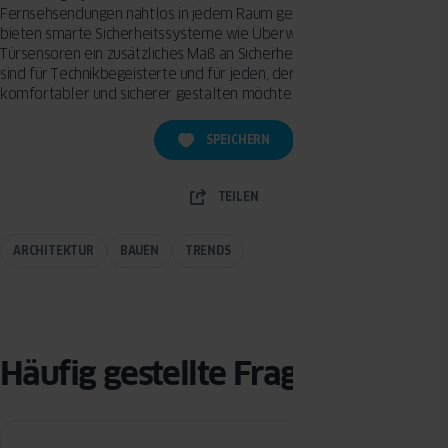
Fernsehsendungen nahtlos in jedem Raum genießen. Darüber hinaus
bieten smarte Sicherheitssysteme wie Überwachungskameras und
Türsensoren ein zusätzliches Maß an Sicherheit. Diese Technologien
sind für Technikbegeisterte und für jeden, der sein Zuhause
komfortabler und sicherer gestalten möchte.
SPEICHERN
TEILEN
ARCHITEKTUR
BAUEN
TRENDS
Häufig gestellte Fragen