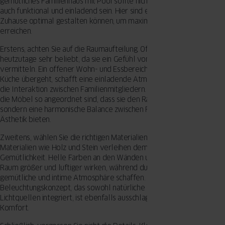
gemütliches Familienhaus mit Pool sollte nicht nur modern, sondern
auch funktional und einladend sein. Hier sind einige Tipps, wie Sie Ihr
Zuhause optimal gestalten können, um maximalen Komfort zu
erreichen.
Erstens, achten Sie auf die Raumaufteilung. Offene Grundrisse sind
heutzutage sehr beliebt, da sie ein Gefühl von Weite und Freiheit
vermitteln. Ein offener Wohn- und Essbereich, der nahtlos in die
Küche übergeht, schafft eine einladende Atmosphäre und fördert
die Interaktion zwischen Familienmitgliedern. Stellen Sie sicher, dass
die Möbel so angeordnet sind, dass sie den Raum nicht überladen,
sondern eine harmonische Balance zwischen Funktionalität und
Ästhetik bieten.
Zweitens, wählen Sie die richtigen Materialien und Farben. Natürliche
Materialien wie Holz und Stein verleihen dem Raum Wärme und
Gemütlichkeit. Helle Farben an den Wänden und Möbeln lassen den
Raum größer und luftiger wirken, während dunklere Töne eine
gemütliche und intime Atmosphäre schaffen. Ein gut durchdachtes
Beleuchtungskonzept, das sowohl natürliche als auch künstliche
Lichtquellen integriert, ist ebenfalls ausschlaggebend für den
Komfort.