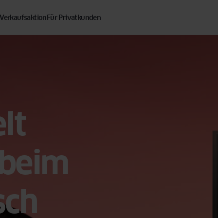
 Verkaufsaktion
Für Privatkunden
lt
 beim
sch