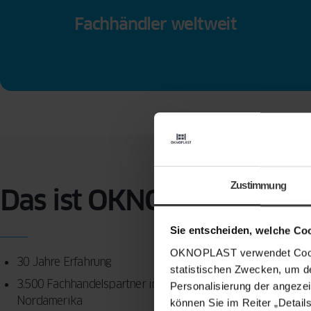
Fachhändler weltweit
Zustimmung
Das ist OKNOPLAST
Sie entscheiden, welche Co
OKNOPLAST verwendet Cookie
30 Jahre Erfahrung
statistischen Zwecken, um d
3.500 Fachhandelspartner in 21 Ländern in Europa und
Personalisierung der angezei
Nordamerika
können Sie im Reiter „Detail