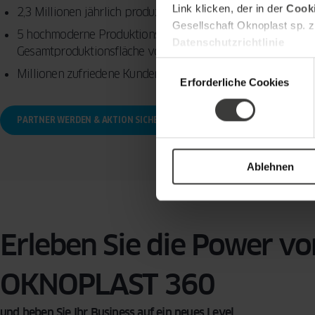
Link klicken, der in der
Cooki
2,3 Millionen jährlich produzierte Fenster
Gesellschaft Oknoplast sp. z
5 hochmoderne Produktionsanlagen in Europa mit einer
Datenschutzrichtlinie
Gesamtproduktionsfläche von ca. 124.000 m²
Einwilligungsauswahl
Millionen zufriedene Kunden weltweit
Erforderliche Cookies
PARTNER WERDEN & AKTION SICHERN
B2B-BROSCHÜRE (10 MB)
Ablehnen
Erleben Sie die Power vo
OKNOPLAST 360
und heben Sie Ihr Business auf ein neues Level