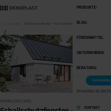
PRODUKTE
BLOG
nowledge dose
Schallschutzfenster – Wie funktioniert ein Schallschutzfenster
FÖRDERMITTEL
UNTERNEHMEN
BERATUNG
FACHHÄNDLE
Verwenden Sie das Fe
KNOWLEDGE DOSE
KONTAKT
Schallschutzfenster – Wie