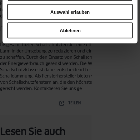
Energieverbrauch reduzieren, da sie eine bessere Wärmedämmung
bieten als herkömmliche
Fenster
. Dies kann zu einer Einsparung bei
Auswahl erlauben
den Heizkosten führen.
Fazit
Ablehnen
Insgesamt bieten Schallschutzfenster eine effektive Möglichkeit,
Lärm in der Umgebung zu reduzieren und eine ruhigere Umgebung
zu schaffen. Durch den Einsatz von Schallschutzfenstern kann auch
der Energieverbrauch gesenkt werden. Die Wahl der richtigen
Schallschutzklasse ist dabei entscheidend für eine effektive
Schalldämmung. Als Fensterhersteller bieten wir eine breite Palette
von Schallschutzfenstern an, die den höchsten Anforderungen
gerecht werden. Kontaktieren Sie uns ge
TEILEN
Lesen Sie auch