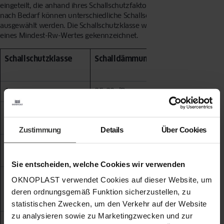
eingeteilt, die anhand ihres Schallschutzfaktors definiert werden. Je
nach Bedarf können unterschiedliche Schallschutzklassen
ausgewählt werden. Die Schallschutzklasse wird durch die Angabe
eines Mindest-Rw-Wertes gekennzeichnet.
Schallschutzklasse
Schalldämmung
Verkehrsd
1
25-29 dB
wenig Verk
2
30-34 dB
leicht befa
Wohnstraß
Zustimmung
Details
Über Cookies
3
35-39 dB
stark befah
Wohnstraß
Sie entscheiden, welche Cookies wir verwenden
4
40-44 dB
Nähe zu sta
OKNOPLAST verwendet Cookies auf dieser Website, um
befahrene
deren ordnungsgemäß Funktion sicherzustellen, zu
Hauptverke
statistischen Zwecken, um den Verkehr auf der Website
zu analysieren sowie zu Marketingzwecken und zur
5
45-49 dB
unmittelba