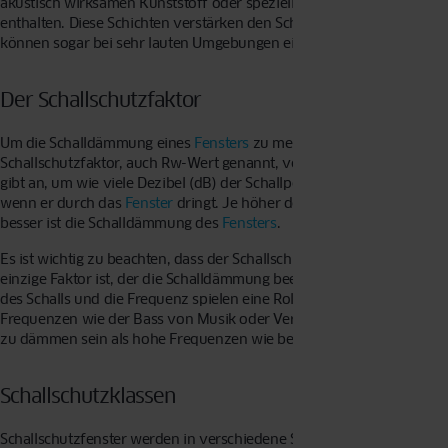
akustisch wirksamen Kunststoff oder speziellen Schallschutzfolien
enthalten. Diese Schichten verstärken den Schallschutz-Effekt und
können sogar bei sehr lauten Umgebungen eingesetzt werden.
Der Schallschutzfaktor
Um die Schalldämmung eines
Fensters
zu messen, wird der
Schallschutzfaktor, auch Rw-Wert genannt, verwendet. Dieser Wert
gibt an, um wie viele Dezibel (dB) der Schallpegel reduziert wird,
wenn er durch das
Fenster
dringt. Je höher der Rw-Wert ist, desto
besser ist die Schalldämmung des
Fensters
.
Es ist wichtig zu beachten, dass der Schallschutzfaktor nicht der
einzige Faktor ist, der die Schalldämmung beeinflusst. Auch die Art
des Schalls und die Frequenz spielen eine Rolle. So können tiefe
Frequenzen wie der Bass von Musik oder Verkehrslärm schwieriger
zu dämmen sein als hohe Frequenzen wie beispielsweise Stimmen.
Schallschutzklassen
Schallschutzfenster werden in verschiedene Schallschutzklassen