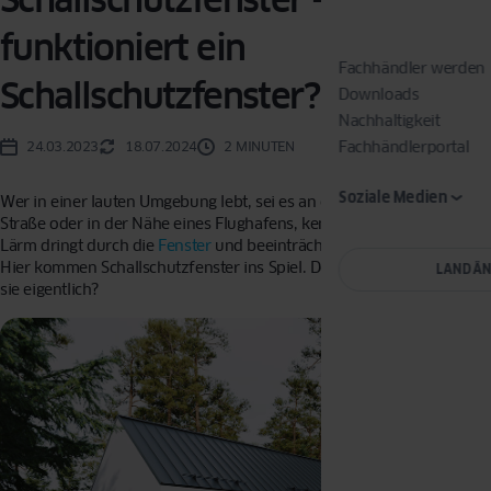
funktioniert ein
Fachhändler werden
Schallschutzfenster?
Downloads
Nachhaltigkeit
Fachhändlerportal
24.03.2023
18.07.2024
2 MINUTEN
Soziale Medien
Wer in einer lauten Umgebung lebt, sei es an einer vielbefahrenen
Straße oder in der Nähe eines Flughafens, kennt das Problem: Der
Lärm dringt durch die
Fenster
und beeinträchtigt die Lebensqualität.
Hier kommen Schallschutzfenster ins Spiel. Doch wie funktionieren
LAND Ä
sie eigentlich?