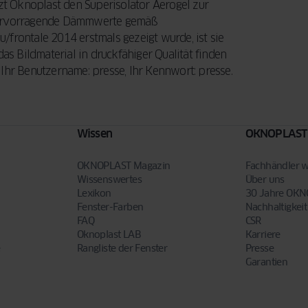
tzt Oknoplast den Superisolator Aerogel zur
 hervorragende Dämmwerte gemäß
/frontale 2014 erstmals gezeigt wurde, ist sie
das Bildmaterial in druckfähiger Qualität finden
Ihr Benutzername: presse, Ihr Kennwort: presse.
Wissen
OKNOPLAST
OKNOPLAST Magazin
Fachhändler 
Wissenswertes
Über uns
Lexikon
30 Jahre OK
Fenster-Farben
Nachhaltigkeit
FAQ
CSR
Oknoplast LAB
Karriere
e
Rangliste der Fenster
Presse
Garantien