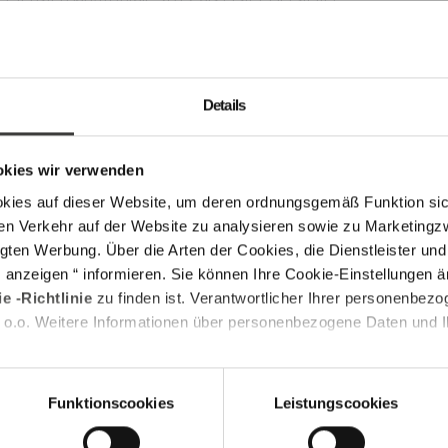
gie im Winergetic Premium passiv stellt
r Beweis. Das Sieben-Kammer-Profil mit der
usätzlich. Die im Rahmen verwendete Technik
st als weltweit größter Veka-Verarbeiter
Details
die zusätzliche Eco-Kammer die schwächste
hmen, noch besser isoliert. Hinzu kommt die
chstem Niveau sorgt. Weiterhin senken eine
okies wir verwenden
meverluste und Heizkosten. Das von außen
s auf dieser Website, um deren ordnungsgemäß Funktion sich
ntstanden in Zusammenarbeit mit dem Design-
en Verkehr auf der Website zu analysieren sowie zu Marketing
 eine edle Optik mit High-End-Technologie aus
gten Werbung. Über die Arten der Cookies, die Dienstleister un
gt, werden damit neue Maßstäbe gesetzt.
s anzeigen “ informieren. Sie können Ihre Cookie-Einstellungen 
e -Richtlinie
zu finden ist. Verantwortlicher Ihrer personenbezo
 o.o. Weitere Informationen über personenbezogene Daten und Ih
Funktionscookies
Leistungscookies