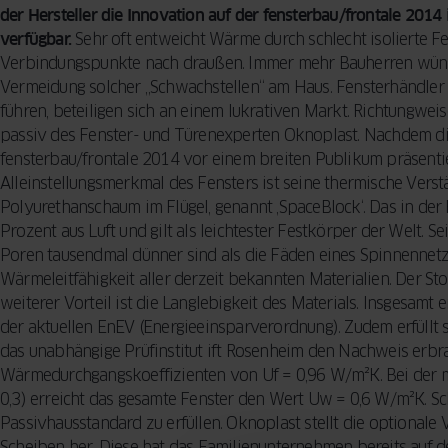
der Hersteller die Innovation auf der fensterbau/frontale 2014 
verfügbar.
Sehr oft entweicht Wärme durch schlecht isolierte 
Verbindungspunkte nach draußen. Immer mehr Bauherren wüns
Vermeidung solcher „Schwachstellen“ am Haus. Fensterhändler 
führen, beteiligen sich an einem lukrativen Markt. Richtungwe
passiv des Fenster- und Türenexperten Oknoplast. Nachdem die
fensterbau/frontale 2014 vor einem breiten Publikum präsentiert
Alleinstellungsmerkmal des Fensters ist seine thermische Ver
Polyurethanschaum im Flügel, genannt ‚SpaceBlock‘. Das in der
Prozent aus Luft und gilt als leichtester Festkörper der Welt.
Poren tausendmal dünner sind als die Fäden eines Spinnennetze
Wärmeleitfähigkeit aller derzeit bekannten Materialien. Der Sto
weiterer Vorteil ist die Langlebigkeit des Materials. Insgesamt 
der aktuellen EnEV (Energieeinsparverordnung). Zudem erfüllt 
das unabhängige Prüfinstitut ift Rosenheim den Nachweis erbr
Wärmedurchgangskoeffizienten von Uf = 0,96 W/m²K. Bei der mi
0,3) erreicht das gesamte Fenster den Wert Uw = 0,6 W/m²K. 
Passivhausstandard zu erfüllen. Oknoplast stellt die optionale 
Scheiben her. Diese hat das Familienunternehmen bereits auf de