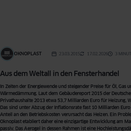
Reinigungsme
KONZEPT
BESCHLÄGE
Vorhänge für d
Sicherheitsfun
Wohnzimmer –
FENSTER
INSEKTENSCHUTZ
VERGLEICHEN
Fenster: so sc
praktische Tip
SPROSSEN
Ihr Zuhause
Designern
5 häufige Fehle
Auswahl von F
OKNOPLAST
23.03.2015
17.02.2026
3 MINU
So treffen Sie 
Entscheidung
Aus dem Weltall in den Fensterhandel
In Zeiten der Energiewende und steigender Preise für Öl, Gas 
Wärmedämmung. Laut dem Gebäudereport 2015 der Deutschen 
Privathaushalte 2013 etwa 53,7 Milliarden Euro für Heizung, 
Das sind unter Abzug der Inflationsrate fast 10 Milliarden Eu
Anteil an den Betriebskosten verursacht das Heizen. Ein Probl
Oknoplast etabliert daher eine einzigartige Entwicklung am M
passiv. Das Aerogel in dessen Rahmen ist eine Hochleistung