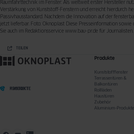
Raumfahrttechnik im Fenster: Als weltweit erster Hersteller nu
Verstärkung von Kunststoff-Fenstern und erreicht hierdurch
Passivhausstandard. Nachdem die Innovation auf der fensterbau
jetzt lieferbar. Foto: Oknoplast Diese Presseinformation sowie 
Sie auch im Redaktionsservice www.bau-pr.de für Journalisten. 
TEILEN
Produkte
Kunststofffenster
Terrassentüren &
Balkontüren
PRODUKTE
KONTAKT
Rollläden
Haustüren
Zubehör
Aluminium-Produkt