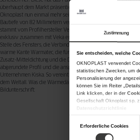
überhaupt dem Markt präsentiert. Mit der SpaceBlock-Technolo
Oknoplast nun einmal mehr seine Innovationsführerschaft unte
Bautiefe von 82 Millimetern verbessert die Energieeffizienz z
stammt vom Profilhersteller Veka. Das Flügelprofil hat Oknopla
Zustimmung
exklusiv zusammen mit Veka entwickelt. Hierbei wurde durch 
Stelle des Fensters, die Verbindung zwischen Glas und Flügelra
warme Kante Warmatec, die für ein Wärmeschutzfenster auf hö
Sie entscheiden, welche Co
Zusatz-Mitteldichtung und die Dichtungslippe in der Falz Wär
OKNOPLAST verwendet Cookie
abgerundete Profil und die ansprechenden Zubehörelemente e
statistischen Zwecken, um d
Unternehmen Kiska. So vereint das Winergetic Premium passiv
Personalisierung der angezei
dem Weltall. Was die Wärmedämmung beim Fensterbau anbelan
können Sie im Reiter „Detail
Bildunterschrift:
Link klicken, der in der
Cooki
Gesellschaft Oknoplast sp. z
Datenschutzrichtlinie
Einwilligungsauswahl
Erforderliche Cookies