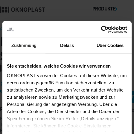
PRODUKTE
BLOG
Fachhandelspartner finden
Kunststofffenster
FÖRDERMITTEL
Zustimmung
Details
Über Cookies
Sönnebüll
UNTERNEHMEN
Sie entscheiden, welche Cookies wir verwenden
OKNOPLAST verwendet Cookies auf dieser Website, um
BERATUNG
deren ordnungsgemäß Funktion sicherzustellen, zu
PRODUKTE
statistischen Zwecken, um den Verkehr auf der Website
KONTAKT
zu analysieren sowie zu Marketingzwecken und zur
FACHHÄNDLE
Personalisierung der angezeigten Werbung. Über die
Produkte
Verwenden Sie das Fe
Arten der Cookies, die Dienstleister und die Dauer der
Kunststofffenster
Speicherung können Sie im Reiter „Details anzeigen “
Terrassentüren & Balkontüren
informieren. Sie können Ihre Cookie-Einstellungen
KONTAKT
Rollläden
ändern, indem Sie auf den Link klicken, der in der
Cookie