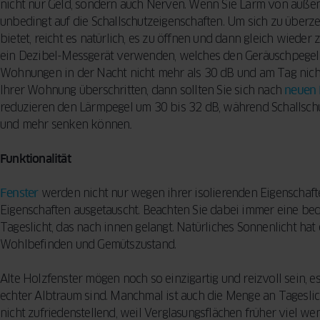
nicht nur Geld, sondern auch Nerven. Wenn Sie Lärm von außen
unbedingt auf die Schallschutzeigenschaften. Um sich zu überz
bietet, reicht es natürlich, es zu öffnen und dann gleich wiede
ein Dezibel-Messgerät verwenden, welches den Geräuschpegel i
Wohnungen in der Nacht nicht mehr als 30 dB und am Tag nicht
Ihrer Wohnung überschritten, dann sollten Sie sich nach
neuen 
reduzieren den Lärmpegel um 30 bis 32 dB, während Schallsch
und mehr senken können
.
Funktionalität
Fenster
werden nicht nur wegen ihrer isolierenden Eigenschaft
Eigenschaften ausgetauscht. Beachten Sie dabei immer eine 
Tageslicht, das nach innen gelangt. Natürliches Sonnenlicht h
Wohlbefinden und Gemütszustand.
Alte Holzfenster mögen noch so einzigartig und reizvoll sein, 
echter Albtraum sind. Manchmal ist auch die Menge an Tageslich
nicht zufriedenstellend, weil Verglasungsflächen früher viel we