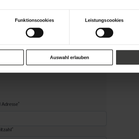
enswert, das vielfältige Angebot an
Fenstern
in
ziehen.
Funktionscookies
Leistungscookies
Auswahl erlauben
*
l Adresse
*
itzahl