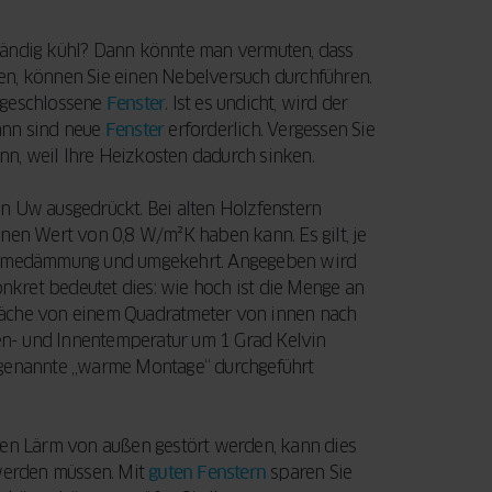
Ihre Fenster und
entscheidenden
Türen eine
Faktoren, die Sie
LEITFADEN
ständig kühl? Dann könnte man vermuten, dass
LESEN
Modernisierung
beim Fensterkauf
en, können Sie einen Nebelversuch durchführen.
benötigen.
berücksichtigen
 geschlossene
Fenster
. Ist es undicht, wird der
Außerdem
sollten.
ann sind neue
Fenster
erforderlich. Vergessen Sie
erfahren Sie,
ann, weil Ihre Heizkosten dadurch sinken.
wie Sie mit der
JETZT LESEN
staatlichen
Uw ausgedrückt. Bei alten Holzfenstern
BAFA-
nen Wert von 0,8 W/m²K haben kann. Es gilt, je
Förderung Geld
 Wärmedämmung und umgekehrt. Angegeben wird
sparen können.
kret bedeutet dies: wie hoch ist die Menge an
läche von einem Quadratmeter von innen nach
en- und Innentemperatur um 1 Grad Kelvin
LEITFADEN
sogenannte „warme Montage“ durchgeführt
LESEN
den Lärm von außen gestört werden, kann dies
werden müssen. Mit
guten Fenstern
sparen Sie