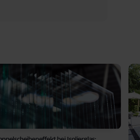
ir Sie per E-Mail oder Telefon kontaktieren, um Ihre Anfrage zu
an folgende Adresse senden:
privacy@oknoplast.de
ppelscheibeneffekt bei Isolierglas: