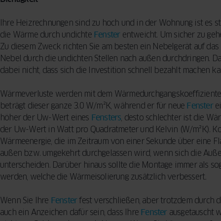
Ihre Heizrechnungen sind zu hoch und in der Wohnung ist es 
die Wärme durch undichte
Fenster
entweicht. Um sicher zu geh
Zu diesem Zweck richten Sie am besten ein Nebelgerät auf das
Nebel durch die undichten Stellen nach außen durchdringen. D
dabei nicht, dass sich die Investition schnell bezahlt machen k
Wärmeverluste werden mit dem Wärmedurchgangskoeffizienten 
beträgt dieser ganze 3.0 W/m²K, während er für neue
Fenster
ei
höher der Uw-Wert eines
Fensters
, desto schlechter ist die
der Uw-Wert in Watt pro Quadratmeter und Kelvin (W/m²K). Kon
Wärmeenergie, die im Zeitraum von einer Sekunde über eine F
außen bzw. umgekehrt durchgelassen wird, wenn sich die Auß
unterscheiden. Darüber hinaus sollte die Montage immer als 
werden, welche die Wärmeisolierung zusätzlich verbessert
.
Wenn Sie Ihre
Fenster
fest verschließen, aber trotzdem durch 
auch ein Anzeichen dafür sein, dass Ihre
Fenster
ausgetauscht 