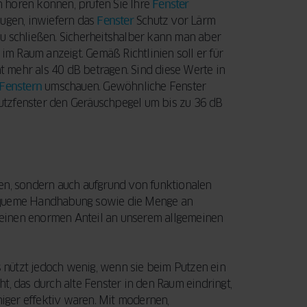
 hören können, prüfen Sie Ihre
Fenster
eugen, inwiefern das
Fenster
Schutz vor Lärm
r zu schließen. Sicherheitshalber kann man aber
m Raum anzeigt. Gemäß Richtlinien soll er für
 mehr als 40 dB betragen. Sind diese Werte in
Fenstern
umschauen. Gewöhnliche Fenster
utzfenster den Geräuschpegel um bis zu 36 dB
en, sondern auch aufgrund von funktionalen
bequeme Handhabung sowie die Menge an
at einen enormen Anteil an unserem allgemeinen
es nützt jedoch wenig, wenn sie beim Putzen ein
t, das durch alte Fenster in den Raum eindringt,
niger effektiv waren. Mit modernen,