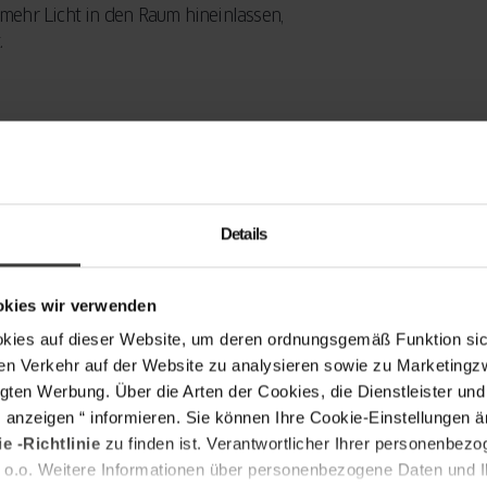
mehr Licht in den Raum hineinlassen,
.
Experten spezielle Tests, z. B. Reifenversuche,
rt und dann mit Schwung gegen ein Fenster
r halten so einem Schlag in der Regel nicht stand.
 nicht bei Ihnen zuhause. Sie brauchen eventuell
Details
er stärkere Windstöße, ein Gewitter oder auch
lohnt sich zudem auch, zu überprüfen, ob Ihre
okies wir verwenden
s auf dieser Website, um deren ordnungsgemäß Funktion sich
en Verkehr auf der Website zu analysieren sowie zu Marketing
gten Werbung. Über die Arten der Cookies, die Dienstleister un
esign. Es hängt schon von der subjektiven
s anzeigen “ informieren. Sie können Ihre Cookie-Einstellungen 
n Austausch notwendig macht. Wichtig ist genau
e -Richtlinie
zu finden ist. Verantwortlicher Ihrer personenbezo
iese wieder instand setzen zu lassen oder deren
 o.o. Weitere Informationen über personenbezogene Daten und Ih
 immer häufiger für eine durchdachte