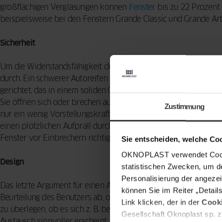
großflächigen Verglasungen können
Fenster
bis zu 22 Prozent 
beispielsweise bei den Fenstern Grande Classic und Grande Art
Sicherheit
Um die Widerstandsfähigkeit der
Fenster
zu überprüfen, führen 
durch. Ein schwerer Autoreifen wird auf einer Schaukel montie
gerichtet, das in einem soliden Gestell befestigt ist. Alte Fenste
Sie öffnen sich oder brechen auf. Bitte versuchen Sie dies aber
Zustimmung
nur ein wenig Vorstellungskraft, um zu erkennen, ob Ihre Fenst
einen plötzlichen Aufprall durch einen Ball aushalten wird. Es 
Fenster vor Einbrechern richtig geschützt sind.
Sie entscheiden, welche Co
OKNOPLAST verwendet Cookie
Design
statistischen Zwecken, um d
Personalisierung der angezei
Das letzte Argument für einen Austausch Ihrer
Fenster
ist das D
können Sie im Reiter „Detail
Beurteilung des Benutzers ab, ob ein abgenutzter Rahmen eine
Link klicken, der in der
Cooki
zu überlegen, ob es sich z. B. bei alten Holzfenstern rechnet, d
Gesellschaft Oknoplast sp. z
Austausch sinnvoller erscheint. Kunden entscheiden sich zudem