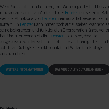
Reinigungsme
KONZEPT
BESCHLÄGE
Vorhänge für d
Wenn Sie darüber nachdenken, Ihre Wohnung oder Ihr Haus zu
Sicherheitsfun
Wohnzimmer –
renovieren, kommt ein Austausch der
Fenster
FENSTER
INSEKTENSCHUTZ
nur selten in Betr
VERGLEICHEN
Fenster: so sc
praktische Tip
weil die Abnutzung von
Fenstern
rein äußerlich gesehen kaum
SPROSSEN
Ihr Zuhause
Designern
auffällt. Ein
Fenster
kann immer noch gut aussehen, während e
seine isolierenden und funktionalen Eigenschaften längst verlo
5 häufige Fehle
hat. Um zu erkennen, ob Ihre
Fenster
so alt sind, dass sie
Auswahl von F
ausgetauscht werden sollten, empfiehlt es sich, einige Tests in 
So treffen Sie 
auf deren Dichtigkeit, Funktionalität und Widerstandsfähigkeit
Entscheidung
durchzuführen.
WEITERE INFORMATIONEN
DAS VIDEO AUF YOUTUBE ANSEHEN
Dichtigkeit