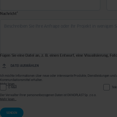
*
Nachricht
Fügen Sie eine Datei an, z. B. einen Entwurf, eine Visualisierung, Fo
DATEI AUSWÄHLEN
Ich möchte Informationen über neue oder interessante Produkte, Dienstleistungen un
Kommunikationsmittel erhalten.
Die erteilte Einwilligung ist freiwillig. Sie können Ihre Einwilligung jederzeit widerr
Mehr lesen…
E-Mail
Tel
uns eine E-Mail an
privacy@oknoplast.de
senden. Der Verwalter Ihrer persönlichen Daten
Der Verwalter Ihrer personenbezogenen Daten ist OKNOPLAST Sp. z o.o.
mit Sitz in Ochmanów, Ochmanów 117, 32-003 Podłęże. Ihre personenbezogenen Daten 
Mehr lesen…
um Ihnen den bestmöglichen Service zu bieten und um Sie mit Marketinginhalten anzus
über die Verarbeitung personenbezogener Daten und Ihre Rechte
Um Ihre Anfrage zu be
Daten, die Sie im Formular angeben, an den ausgewählten Oknoplast Vertriebspartner wei