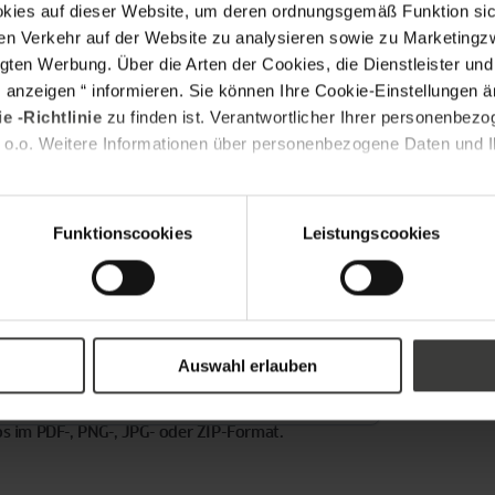
s auf dieser Website, um deren ordnungsgemäß Funktion sich
Ihre Fenster und
entscheidenden
en Verkehr auf der Website zu analysieren sowie zu Marketing
Türen eine
Faktoren, die Sie
LEITFADEN
LESEN
gten Werbung. Über die Arten der Cookies, die Dienstleister un
Modernisierung
beim Fensterkauf
*
l Adresse
s anzeigen “ informieren. Sie können Ihre Cookie-Einstellungen 
benötigen.
berücksichtigen
e -Richtlinie
zu finden ist. Verantwortlicher Ihrer personenbezo
Außerdem
sollten.
 o.o. Weitere Informationen über personenbezogene Daten und Ih
erfahren Sie,
*
itzahl
wie Sie mit der
JETZT LESEN
staatlichen
BAFA-
Funktionscookies
Leistungscookies
Förderung Geld
sparen können.
LEITFADEN
Auswahl erlauben
LESEN
tos im PDF-, PNG-, JPG- oder ZIP-Format.