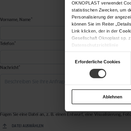
OKNOPLAST verwendet Cookie
statistischen Zwecken, um d
Personalisierung der angezei
*
Vorname, Name
E-Mai
können Sie im Reiter „Detail
Link klicken, der in der
Cooki
Gesellschaft Oknoplast sp. z
*
Telefon
Postle
Datenschutzrichtlinie
Einwilligungsauswahl
Erforderliche Cookies
*
Nachricht
Ablehnen
Fügen Sie eine Datei an, z. B. einen Entwurf, eine Visualisierung, Fo
DATEI AUSWÄHLEN