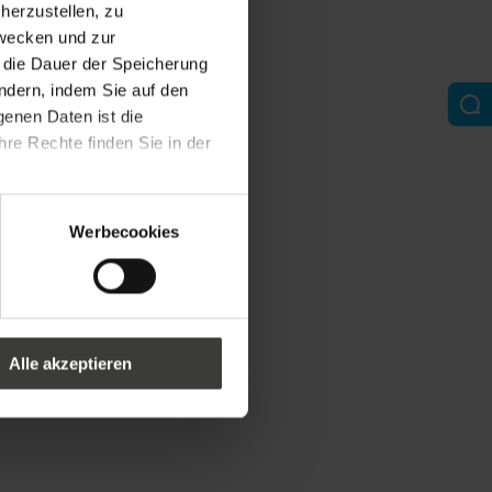
erzustellen, zu
zwecken und zur
d die Dauer der Speicherung
ändern, indem Sie auf den
genen Daten ist die
re Rechte finden Sie in der
Werbecookies
Alle akzeptieren