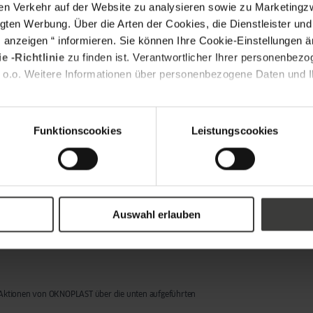
en Verkehr auf der Website zu analysieren sowie zu Marketing
Ihre Fenster und
entscheidenden
*
l Adresse
gten Werbung. Über die Arten der Cookies, die Dienstleister un
Türen eine
Faktoren, die Sie
LEITFADEN
LESEN
s anzeigen “ informieren. Sie können Ihre Cookie-Einstellungen 
Modernisierung
beim Fensterkauf
e -Richtlinie
zu finden ist. Verantwortlicher Ihrer personenbezo
benötigen.
berücksichtigen
*
itzahl
 o.o. Weitere Informationen über personenbezogene Daten und Ih
Außerdem
sollten.
erfahren Sie,
wie Sie mit der
JETZT LESEN
staatlichen
Funktionscookies
Leistungscookies
BAFA-
Förderung Geld
sparen können.
Auswahl erlauben
LEITFADEN
LESEN
tos im PDF-, PNG-, JPG- oder ZIP-Format.
d Aktionen von OKNOPLAST über die unten aufgeführten