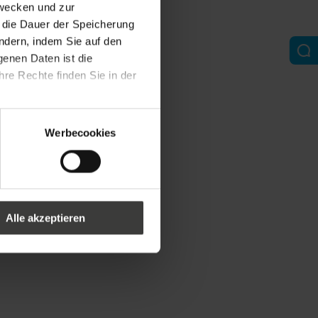
zwecken und zur
d die Dauer der Speicherung
ändern, indem Sie auf den
genen Daten ist die
re Rechte finden Sie in der
Werbecookies
Alle akzeptieren