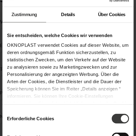
Zustimmung
Details
Über Cookies
Vorname, Name
*
Sie entscheiden, welche Cookies wir verwenden
OKNOPLAST verwendet Cookies auf dieser Website, um
E-Mail Adresse
*
deren ordnungsgemäß Funktion sicherzustellen, zu
statistischen Zwecken, um den Verkehr auf der Website
zu analysieren sowie zu Marketingzwecken und zur
Telefon
*
Personalisierung der angezeigten Werbung. Über die
Arten der Cookies, die Dienstleister und die Dauer der
Speicherung können Sie im Reiter „Details anzeigen “
Postleitzahl
*
informieren. Sie können Ihre Cookie-Einstellungen
ändern, indem Sie auf den Link klicken, der in der
Cookie
-Richtlinie
zu finden ist. Verantwortlicher Ihrer
Einwilligungsauswahl
Nachricht
*
personenbezogenen Daten ist die Gesellschaft Oknoplast
Erforderliche Cookies
sp. z o.o. Weitere Informationen über personenbezogene
Daten und Ihre Rechte finden Sie in der