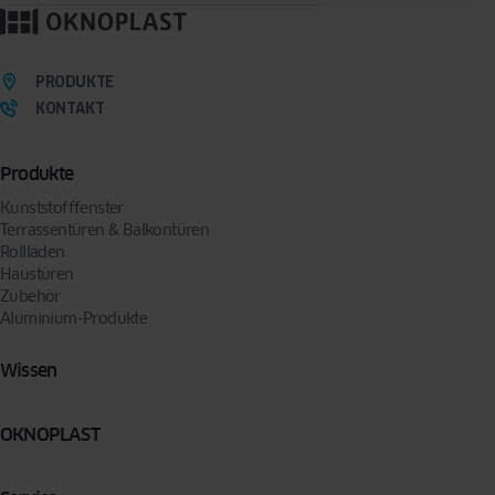
Mit dem Absenden des Formulars erklären Sie sich freiwillig damit einverstanden, dass
wir Sie per E-Mail oder Telefon kontaktieren, um Ihre Anfrage zu bearbeiten. Sie können
Ihre Zustimmung jederzeit widerrufen, indem Sie eine Anfrage an folgende Adresse
senden:
privacy@oknoplast.de
PRODUKTE
KONTAKT
Produkte
Kunststofffenster
Terrassentüren & Balkontüren
Rollläden
Haustüren
Zubehör
Aluminium-Produkte
Wissen
OKNOPLAST