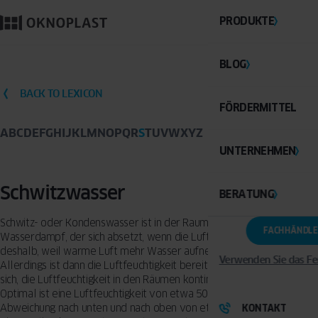
PRODUKTE
BLOG
BACK TO LEXICON
FÖRDERMITTEL
A
B
C
D
E
F
G
H
I
J
K
L
M
N
O
P
Q
R
S
T
U
V
W
X
Y
Z
UNTERNEHMEN
Schwitzwasser
BERATUNG
Schwitz- oder Kondenswasser ist in der Raumluft enthaltener
FACHHÄNDLE
Wasserdampf, der sich absetzt, wenn die Luft abkühlt. Dies geschieht
deshalb, weil warme Luft mehr Wasser aufnehmen kann als kalte.
Verwenden Sie das Fe
Allerdings ist dann die Luftfeuchtigkeit bereits zu hoch. Es empfiehlt
sich, die Luftfeuchtigkeit in den Räumen kontinuierlich zu messen.
Optimal ist eine Luftfeuchtigkeit von etwa 50 Prozent mit einer
Abweichung nach unten und nach oben von etwa 10 Prozent bei
KONTAKT