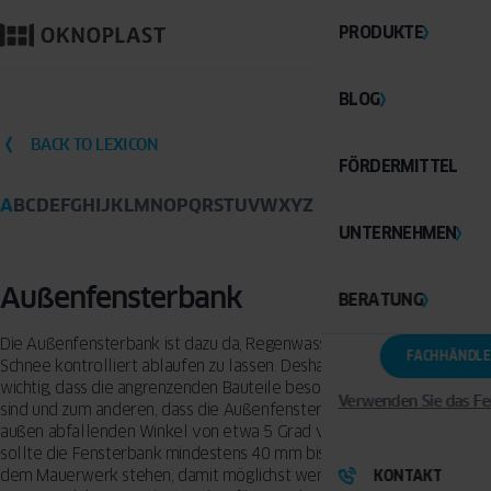
PRODUKTE
BLOG
BACK TO LEXICON
FÖRDERMITTEL
A
B
C
D
E
F
G
H
I
J
K
L
M
N
O
P
Q
R
S
T
U
V
W
X
Y
Z
UNTERNEHMEN
Außenfensterbank
BERATUNG
Die Außenfensterbank ist dazu da, Regenwasser und schmelzenden
FACHHÄNDLE
Schnee kontrolliert ablaufen zu lassen. Deshalb ist es zum einen
wichtig, dass die angrenzenden Bauteile besonders gut abgedichtet
Verwenden Sie das Fe
sind und zum anderen, dass die Außenfensterbank in einem nach
außen abfallenden Winkel von etwa 5 Grad verbaut wird. Ebenfalls
sollte die Fensterbank mindestens 40 mm bis zur Abtropfkante über
dem Mauerwerk stehen, damit möglichst wenig Regenwasser das
KONTAKT