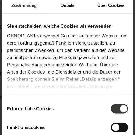
Vorname, Name
*
Zustimmung
Details
Über Cookies
Sie entscheiden, welche Cookies wir verwenden
E-Mail Adresse
*
OKNOPLAST verwendet Cookies auf dieser Website, um
deren ordnungsgemäß Funktion sicherzustellen, zu
statistischen Zwecken, um den Verkehr auf der Website
Telefon
*
zu analysieren sowie zu Marketingzwecken und zur
Personalisierung der angezeigten Werbung. Über die
Arten der Cookies, die Dienstleister und die Dauer der
Postleitzahl
*
Speicherung können Sie im Reiter „Details anzeigen “
informieren. Sie können Ihre Cookie-Einstellungen
ändern, indem Sie auf den Link klicken, der in der
Cookie
Nachricht
*
-Richtlinie
zu finden ist. Verantwortlicher Ihrer
Einwilligungsauswahl
personenbezogenen Daten ist die Gesellschaft Oknoplast
Erforderliche Cookies
sp. z o.o. Weitere Informationen über personenbezogene
Daten und Ihre Rechte finden Sie in der
Funktionscookies
Datenschutzrichtlinie