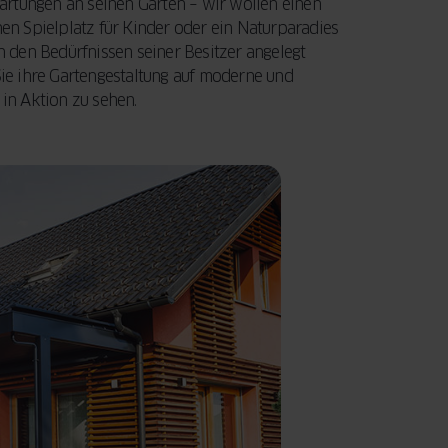
artungen an seinen Garten – wir wollen einen
Ihre Fenster und
entscheidenden
n Spielplatz für Kinder oder ein Naturparadies
Türen eine
Faktoren, die Sie
LEITFADEN
ch den Bedürfnissen seiner Besitzer angelegt
LESEN
Modernisierung
beim Fensterkauf
ie ihre Gartengestaltung auf moderne und
benötigen.
berücksichtigen
 in Aktion zu sehen.
Außerdem
sollten.
erfahren Sie,
wie Sie mit der
JETZT LESEN
staatlichen
BAFA-
Förderung Geld
sparen können.
LEITFADEN
LESEN