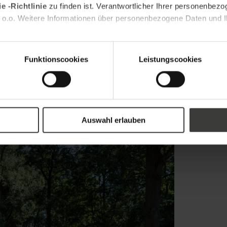
große Inspiration für uns sein werden. Bevor
e -Richtlinie
zu finden ist. Verantwortlicher Ihrer personenbezo
egen, sollten wir uns überlegen, was für uns am
 o.o. Weitere Informationen über personenbezogene Daten und Ih
tzutage wird die Gartengestaltung vor dem Haus
e Menschen ansprechen finden. Deshalb liegen
urchführen kann, ohne Profis zu beauftragen.
Funktionscookies
Leistungscookies
erbundenen Kosten mit Sicherheit senken, und für
Menge Spaß bedeuten. Minimalistische, moderne
ß, braun, grau, schwarz und natürlich grün,
re Farben zu sehen, wenn die Gartenpflanzen in
Auswahl erlauben