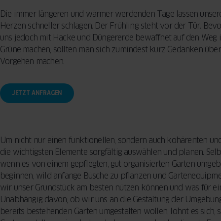
Reinigungsme
KONZEPT
BESCHLÄGE
Vorhänge für d
Die immer längeren und wärmer werdenden Tage lassen unser
Sicherheitsfun
Wohnzimmer –
Herzen schneller schlagen. Der Frühling steht vor der Tür. Bevo
FENSTER
INSEKTENSCHUTZ
VERGLEICHEN
Fenster: so sc
praktische Tip
uns jedoch mit Hacke und Düngererde bewaffnet auf den Weg 
SPROSSEN
Ihr Zuhause
Designern
Grüne machen, sollten man sich zumindest kurz Gedanken über
Vorgehen machen.
5 häufige Fehle
Auswahl von F
JETZT ANFRAGEN
So treffen Sie 
Entscheidung
Um nicht nur einen funktionellen, sondern auch kohärenten und
die wichtigsten Elemente sorgfältig auswählen und planen. Selb
wenn es von einem gepflegten, gut organisierten Garten umgeben
beginnen, wild anfange Büsche zu pflanzen und Gartenequipment
wir unser Grundstück am besten nützen können und was für ei
Unabhängig davon, ob wir uns an die Gestaltung der Umgebun
bereits bestehenden Garten umgestalten wollen, lohnt es sich, s