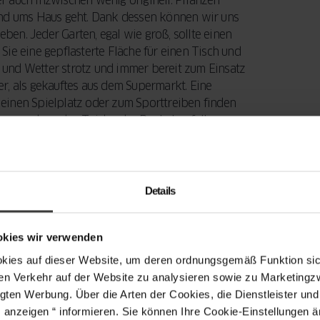
er auch inzwischen wenig originell. Pflanzen
und ums Haus geht. Dank dessen können wir uns
en. Jeder Garten, egal wie groß, sollte einen
ie eine gepflasterte Fläche für einen Tisch und
nd und Wetter strotz und immer bereit zum Einsatz
r, als gekauftes aus dem Supermarkt. Eine
r einen Spielplatz oder zum Sporttreiben finden
gen rund um den Teich oder Pool ebenfalls
engestaltung sein volles Potenzial entfalten und
Details
, das unserem Haus eine vollkommen neue
okies wir verwenden
altung und die richtige Ausführung schaffen
s auf dieser Website, um deren ordnungsgemäß Funktion sich
atur genießen können. Was die beliebtesten
en Verkehr auf der Website zu analysieren sowie zu Marketing
 solcher modernen Gärten vor dem Haus achten
gten Werbung. Über die Arten der Cookies, die Dienstleister un
 Dort können wir viele verschiedene
s anzeigen “ informieren. Sie können Ihre Cookie-Einstellungen 