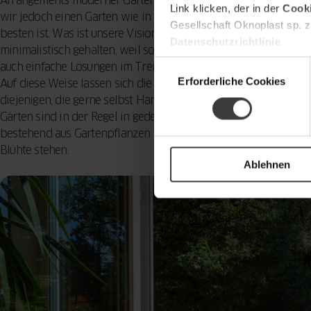
Arrangements moderner Gärten finden, die wahrscheinlich eine 
Link klicken, der in der
Cooki
wir jedoch einen Garten wie in Zeitschriften und Magazinen anl
Gesellschaft Oknoplast sp. z
besten ist. Was ist unsere Vision des Großen und Ganzen? Heu
Datenschutzrichtlinie
minimalistisch gehalten, weil solche Formen der Ästhetik viel
Einwilligungsauswahl
auch einfache Lösungen im Trend, die man in der Regel selbst d
Erforderliche Cookies
Auf diese Weise lassen sich die mit der Anlage eines Gartens v
diejenigen, die gerne selbst Hand anlegen, kann es auch eine 
Gärten sind in der Regel in gedeckten Farben gehalten, z. B. wei
bestehend aus Gartenpflanzen und Rasen. Alternativ sind ande
Blühte stehen.
Ablehnen