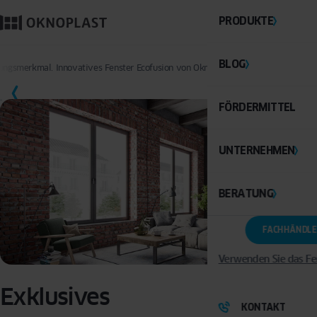
PRODUKTE
BLOG
llungsmerkmal. Innovatives Fenster Ecofusion von Oknoplast mit 76 mm Bautiefe
FÖRDERMITTEL
UNTERNEHMEN
BERATUNG
FACHHÄNDLE
Verwenden Sie das Fe
Exklusives
KONTAKT