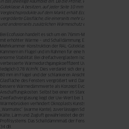
in das jeweilige Raumbild ein. Da die Profile, welche die höchste RAL-
Güteklasse A besitzen, auf jeder Seite 10 mm niedriger sind als
Vergleichsprodukte auf dem Markt, erhält Ecofusion eine
vergrößerte Glasfläche, die einerseits mehr Licht in die Zimmer lässt
und andererseits zusätzlichen Wärmeschutz ermöglicht.
Bei Ecofusion handelt es sich um ein 76mm-Mitteldichtungssystem
mit erhöhter Wärme – und Schalldämmung. Es basiert auf einer
Mehrkammer-Konstruktion der RAL-Güteklasse A mit jeweils fünf
Kammern im Flügel und im Rahmen für eine hohe Langlebigkeit und
enorme Stabilität. Bei dreifachverglastem Isolierglas beträgt der
verbesserte Wärmedurchgangskoeffizient Uw von Ecofusion
lediglich 0,78 W/m²K. Dies verdankt sich der größeren Bautiefe von
80 mm im Flügel und der schlankeren Ansichtsbreite, wodurch die
Glasfläche des Fensters vergrößert wird. Damit bietet Ecofusion
bessere Wärmedämmwerte als Konzept Evo ohne größere
Anschaffungskosten. Selbst bei einer im Standard erhältlichen
Zweifachverglasung liegt der Uw-Wert bei 1.0 W/m²K.
Wärmebrücken verhindert Oknoplasts Kunststoff-Glasverbund
„Warmatec“ (warme Kante), zuverlässigen Schutz vor Feuchtigkeit,
Kälte, Lärm und Zugluft gewährleistet die dritte Dichtungsebene des
Profilsystems. Das Schalldämmmaß der Fensterinnovation liegt bei
34 dB.