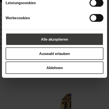
Leistungscookies
Das neue, exklusiv nur bei Oknoplast erhältliche Fenster Ecofusion
bietet viel Lichteinfall, erfüllt höchste Designansprüche und bietet
Werbecookies
optimale technische Werte. Gemeinsam mit seinem Systemgeber
Veka hat Oknoplast für seine Fachhandelspartner sein 76-mm-
System Konzept Evo weiterentwickelt. Das Ergebnis sind schlankere
Ansichtsbreiten und dadurch eine vergrößerte Glasfläche für
verbesserte Wärmedämmung des neuen 76-mm-Systems
Alle akzeptieren
Ecofusion, was Energiekosten spart. Damit vereint das Fenster
Technik und Design auf nachhaltige Weise.
Auswahl erlauben
Ablehnen