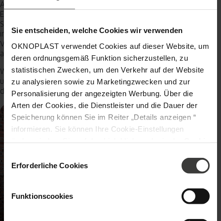
Aufgrund der hohen Qualität seiner exklusiven Weiterentwicklung
Ecofusion gewährt Oknoplast 10 Jahre Garantie auf das neue
System. Den Fachhandelspartnern des Herstellers steht das jüngste
Sie entscheiden, welche Cookies wir verwenden
innovative 76-mm-System von Oknoplast nicht nur exklusiv zur
Verfügung, sie erhalten zur Einführung von Ecofusion auch einen
OKNOPLAST verwendet Cookies auf dieser Website, um
attraktiven Aktionsrabatt.
deren ordnungsgemäß Funktion sicherzustellen, zu
statistischen Zwecken, um den Verkehr auf der Website
Weitere Informationen
unter
https://oknoplast.de/kunststofffenster/ecofusion/
sowie auf
zu analysieren sowie zu Marketingzwecken und zur
dem
YouTube-Kanal von Oknoplast Deutschland
online.
Personalisierung der angezeigten Werbung. Über die
Arten der Cookies, die Dienstleister und die Dauer der
Speicherung können Sie im Reiter „Details anzeigen “
informieren. Sie können Ihre Cookie-Einstellungen
ändern, indem Sie auf den Link klicken, der in der
Cookie
-Richtlinie
zu finden ist. Verantwortlicher Ihrer
Einwilligungsauswahl
personenbezogenen Daten ist die Gesellschaft Oknoplast
Erforderliche Cookies
sp. z o.o. Weitere Informationen über personenbezogene
Daten und Ihre Rechte finden Sie in der
Funktionscookies
Datenschutzrichtlinie