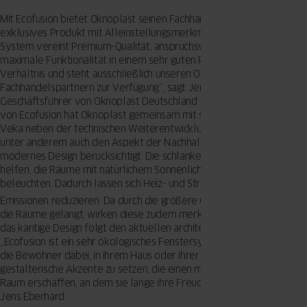
Mit Ecofusion bietet Oknoplast seinen Fachhandelspartnern ein
exklusives Produkt mit Alleinstellungsmerkmalen. „Unser neues
System vereint Premium-Qualität, anspruchsvolles Design und
maximale Funktionalität in einem sehr guten Preis-Leistungs-
Verhältnis und steht ausschließlich unseren Oknoplast
Fachhandelspartnern zur Verfügung“, sagt Jens Eberhard,
Geschäftsführer von Oknoplast Deutschland. Für die Konstruktion
von Ecofusion hat Oknoplast gemeinsam mit seinem Systemgeber
Veka neben der technischen Weiterentwicklung und Optimierung
unter anderem auch den Aspekt der Nachhaltigkeit und ein
modernes Design berücksichtigt. Die schlankeren Ansichtsbreiten
helfen, die Räume mit natürlichem Sonnenlicht zu beheizen und zu
beleuchten. Dadurch lassen sich Heiz- und Stromkosten sowie CO
-
2
Emissionen reduzieren. Da durch die größere Glasfläche mehr Licht in
die Räume gelangt, wirken diese zudem merklich freundlicher und
das kantige Design folgt den aktuellen architektonischen Trends.
„Ecofusion ist ein sehr ökologisches Fenstersystem und unterstützt
die Bewohner dabei, in ihrem Haus oder ihrer Wohnung
gestalterische Akzente zu setzen, die einen modernen und stilvollen
Raum erschaffen, an dem sie lange ihre Freude haben“, verspricht
Jens Eberhard.