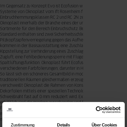
Im Gegensatz zu Konzept Evo ist Ecofusion wie auch alle weiteren
Systeme von Oknoplast vom ift Rosenheim für die
Einbruchhemmungsklassen RC 2 und RC 2N zertifiziert. Damit bietet
Oknoplast innerhalb der Branche eines der umfangreichsten
Sortimente für den Bereich Einbruchschutz. Bei Ecofusion bereits im
Standard enthalten sind zwei Sicherheitsschließteile und eine
Pilzkopfzapfenverriegelung gegen das Aufhebeln des Fensters. Daz
kommen in der Basisausstattung eine Zuschlagsicherung in
Kippstellung zur Verhinderung eines Zuschlagens des Fensters bei
Zugluft, eine Fehlbedienungssperre mit Flügelheber und eine
Spaltlüftungsfunktion. Oknoplast führt Ecofusion in über 50
verschiedenen Farbfolierungen, darunter in Holz- und Betonoptiken.
So lässt sich ein schöneres Gesamtbild in modernen und
traditionellen Räumen gleichermaßen erzeugen. Standardmäßig
verschweißt Oknoplast die Rahmen von Konstruktionen mit
Dekorfolien mittels einer speziellen Technologie, sodass die
Schweißnaht fast auf 0 mm reduziert wird. Exklusiv nur bei Oknoplast
erhältlich sind die modern aussehenden und funktionalen
Fenstergriffe dESIGN+, die das Unternehmen in einer Kooperation
mit der Design-Agentur Kiska entworfen hat. Sie gefallen mit ihrem
minimalistischen Charakter und sind optional auch abschließbar.
Zustimmung
Details
Über Cookies