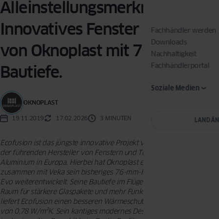
Alleinstellungsmerkmal.
Innovatives Fenster Ecofusion
Fachhändler werden
Downloads
von Oknoplast mit 76 mm
Nachhaltigkeit
Fachhändlerportal
Bautiefe.
Soziale Medien
OKNOPLAST
19.11.2019
17.02.2026
3 MINUTEN
LAND Ä
Ecofusion ist das jüngste innovative Projekt von Oknoplast, einem
der führenden Hersteller von Fenstern und Türen aus Kunststoff und
Aluminium in Europa. Hierbei hat Oknoplast eigens für seine Partner
zusammen mit Veka sein bisheriges 76-mm-Fenstersystem Konzept
Evo weiterentwickelt. Seine Bautiefe im Flügel von 80 mm bietet
Raum für stärkere Glaspakete und mehr Funktionsgläser. In der Folge
liefert Ecofusion einen besseren Wärmeschutz mit einem Uw-Wert
von 0,78 W/m²K. Sein kantiges modernes Design fügt sich ästhetisch