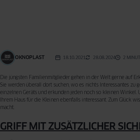
Reinigungsme
KONZEPT
BESCHLÄGE
Vorhänge für d
Sicherheitsfun
Wohnzimmer –
FENSTER
INSEKTENSCHUTZ
VERGLEICHEN
Fenster: so sc
praktische Tip
SPROSSEN
Ihr Zuhause
Designern
5 häufige Fehle
Auswahl von F
OKNOPLAST
18.10.2021
28.08.2024
2 MINU
So treffen Sie 
Entscheidung
Die jüngsten Familienmitglieder gehen in der Welt gerne auf Er
Sie werden überall dort suchen, wo es nichts Interessantes zu g
einzelnen Geräts und erkunden jeden noch so kleinen Winkel. 
Ihrem Haus für die Kleinen ebenfalls interessant. Zum Glück wi
macht.
GRIFF MIT ZUSÄTZLICHER SI