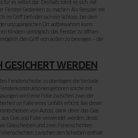
o für es selbst dar. Deshalb lohnt es sich, mit
Ihre Fenster und
entscheidenden
 der Fenster Gedanken zu machen. Als Beispiel mit
Türen eine
Faktoren, die Sie
LEITFADEN
h: Im Griff befindet sich ein Schloss, bei dem
LESEN
Modernisierung
beim Fensterkauf
nder unzugänglichen Ort aufbewahren kann.
benötigen.
berücksichtigen
ren Kindern unmöglich, das Fenster zu öffnen
Außerdem
sollten.
nmöglich, den Griff von außen zu bewegen – der
erfahren Sie,
wie Sie mit der
JETZT LESEN
staatlichen
H GESICHERT WERDEN
BAFA-
Förderung Geld
sparen können.
ten Fensterscheibe zu überlegen, die Verluste
Fensterkonstruktionen gehören solche mit
lasungen wird eine Folie zwischen zwei der
LEITFADEN
erheit im Falle eines Unfalls erhöht. Bei dieser
LESEN
Frontscheiben von Autos), dank derer das Glas
n aus Glas und Folie verwendet werden, desto
zwei Glasscheiben und zwei Folienschichten
Folienschichten zwischen den Scheiben enthält.