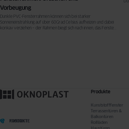
Do
vo
Vorbeugung
Dunkle PVC-Fensterrahmen können sich bei starker
Sonneneinstrahlung auf über 60 Grad Celsius aufheizen und dabei
konkav verziehen – der Rahmen biegt sich nach innen, das Fenster
klemmt oder wird undicht.
Produkte
Kunststofffenster
Terrassentüren &
Balkontüren
PRODUKTE
KONTAKT
Rollläden
Haustüren