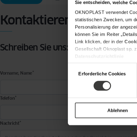
Sie entscheiden, welche Co
OKNOPLAST verwendet Cookie
Kontaktieren Sie uns
statistischen Zwecken, um d
Personalisierung der angezei
können Sie im Reiter „Detail
Link klicken, der in der
Cooki
Schreiben Sie uns:
Gesellschaft Oknoplast sp. z
Datenschutzrichtlinie
Einwilligungsauswahl
*
Vorname, Name
E-Mai
Erforderliche Cookies
*
Telefon
Postle
Ablehnen
*
Nachricht