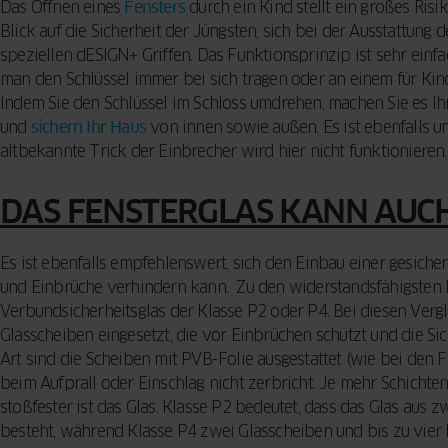
Das Öffnen eines
Fensters
durch ein Kind stellt ein großes Risik
Blick auf die Sicherheit der Jüngsten, sich bei der Ausstattung
speziellen dESIGN+ Griffen. Das Funktionsprinzip ist sehr einfac
man den Schlüssel immer bei sich tragen oder an einem für Ki
Indem Sie den Schlüssel im Schloss umdrehen, machen Sie es Ih
und
sichern Ihr Haus
von innen sowie außen. Es ist ebenfalls u
altbekannte Trick der Einbrecher wird hier nicht funktionieren.
DAS FENSTERGLAS KANN AUC
Es ist ebenfalls empfehlenswert, sich den Einbau einer gesicher
und Einbrüche verhindern kann. Zu den widerstandsfähigsten 
Verbundsicherheitsglas der Klasse P2 oder P4. Bei diesen Verg
Glasscheiben eingesetzt, die vor Einbrüchen schützt und die Sich
Art sind die Scheiben mit PVB-Folie ausgestattet (wie bei den 
beim Aufprall oder Einschlag nicht zerbricht. Je mehr Schichte
stoßfester ist das Glas. Klasse P2 bedeutet, dass das Glas aus 
besteht, während Klasse P4 zwei Glasscheiben und bis zu vier 