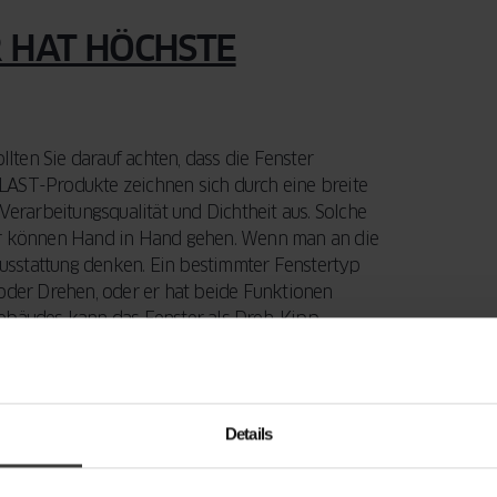
R HAT HÖCHSTE
ten Sie darauf achten, dass die Fenster
LAST-Produkte zeichnen sich durch eine breite
rarbeitungsqualität und Dichtheit aus. Solche
ter können Hand in Hand gehen. Wenn man an die
Ausstattung denken. Ein bestimmter Fenstertyp
 oder Drehen, oder er hat beide Funktionen
Gebäudes kann das Fenster als Dreh-Kipp-
ines
Kipp-Fenster
(bei dem die einzige Funktion
htlich die sicherste für unsere Kinder.
gestattet werden. So können Sie das Öffnen
Details