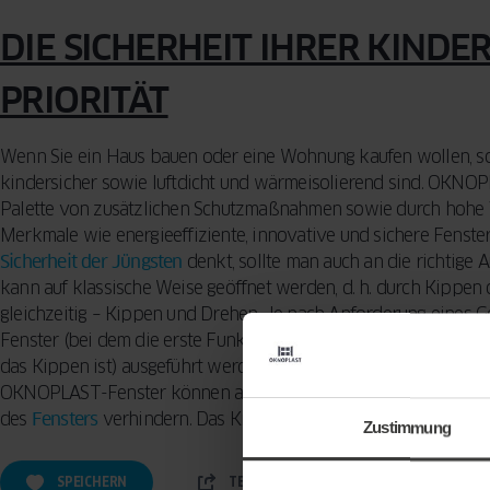
DIE SICHERHEIT IHRER KINDE
PRIORITÄT
Wenn Sie ein Haus bauen oder eine Wohnung kaufen wollen, soll
kindersicher sowie luftdicht und wärmeisolierend sind. OKNOP
Palette von zusätzlichen Schutzmaßnahmen sowie durch hohe Ve
Merkmale wie energieeffiziente, innovative und sichere Fens
Sicherheit der Jüngsten
denkt, sollte man auch an die richtige 
kann auf klassische Weise geöffnet werden, d. h. durch Kippen
gleichzeitig – Kippen und Drehen. Je nach Anforderung eines 
Fenster (bei dem die erste Funktion das Drehen ist) oder als re
das Kippen ist) ausgeführt werden. Die letzte Option ist offensic
OKNOPLAST-Fenster können auch mit einem Drehverschluss aus
des
Fensters
verhindern. Das Kind kann es nur kippen.
Zustimmung
SPEICHERN
TEILEN