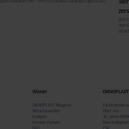
Ter
ppelscheibeneffekt – eine physikalisch bedingte Eigenschaft
n Mehrscheiben-Isolierglas.
zer
Eine E
dem E
Ursach
Glas.
Wissen
OKNOPLAST
OKNOPLAST Magazin
Fachhändler 
Wissenswertes
Über uns
Lexikon
30 Jahre OK
Fenster-Farben
Nachhaltigkeit
FAQ
CSR