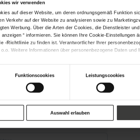
okies wir verwenden
s auf dieser Website, um deren ordnungsgemäß Funktion sich
en Verkehr auf der Website zu analysieren sowie zu Marketing
gten Werbung. Über die Arten der Cookies, die Dienstleister un
s anzeigen “ informieren. Sie können Ihre Cookie-Einstellungen 
e -Richtlinie
zu finden ist. Verantwortlicher Ihrer personenbezo
 o.o. Weitere Informationen über personenbezogene Daten und Ih
*
l Adresse
Funktionscookies
Leistungscookies
*
itzahl
Auswahl erlauben