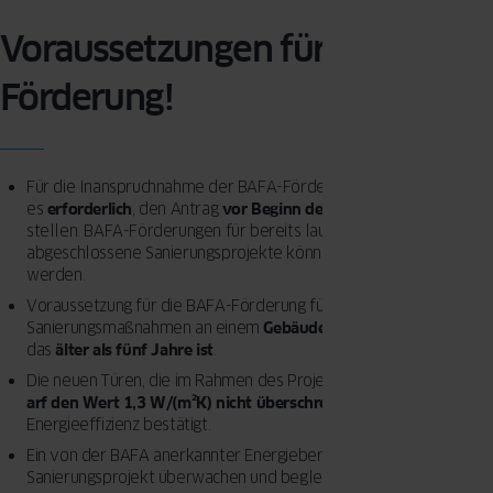
Voraussetzungen für die BAFA-
Förderung!
Für die Inanspruchnahme der BAFA-Förderung für
Haustüren
ist
es
erforderlich
, den Antrag
vor Beginn der Sanierungsarbeiten
zu
stellen. BAFA-Förderungen für bereits laufende oder
abgeschlossene Sanierungsprojekte können nicht bewilligt
werden.
Voraussetzung für die BAFA-Förderung für Türen ist, dass die
Sanierungsmaßnahmen an einem
Gebäude
durchgeführt werden,
das
älter als fünf Jahre ist
.
Die neuen Türen, die im Rahmen des Projekts installiert werden,
arf den Wert 1,3 W/(m²K)
nicht überschreiten
, was ihre hohe
Energieeffizienz bestätigt.
Ein von der BAFA anerkannter Energieberater muss das
Sanierungsprojekt überwachen und begleiten.