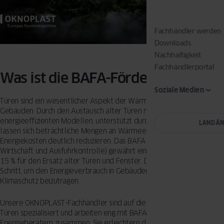
Fachhändler werden
Downloads
Nachhaltigkeit
Fachhändlerportal
Was ist die BAFA-Förderung?
Soziale Medien
Türen sind ein wesentlicher Aspekt der Wärmedämmung in
Gebäuden. Durch den Austausch alter Türen mit neuen,
energieeffizienten Modellen, unterstützt durch die BAFA-Förderung,
LAND Ä
lassen sich beträchtliche Mengen an Wärmeenergie einsparen und
Energiekosten deutlich reduzieren. Das BAFA (Bundesamt für
Wirtschaft und Ausfuhrkontrolle) gewährt eine Förderung von bis zu
15 % für den Ersatz alter Türen und Fenster. Dies ist ein wichtiger
Schritt, um den Energieverbrauch in Gebäuden zu senken und so zum
Klimaschutz beizutragen.
Unsere OKNOPLAST-Fachhändler sind auf die BAFA-Förderung für
Türen spezialisiert und arbeiten eng mit BAFA-zertifizierten
Energieberatern zusammen. Sie erleichtern den Prozess der