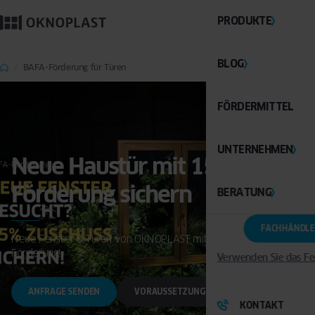
PRODUKTE
BLOG
BAFA-Förderung für Türen
FÖRDERMITTEL
UNTERNEHMEN
Neue Haustür mit 15% BAFA-
Förderung sichern
BERATUNG
FACHHÄNDLE
Neue Fenster & Türen von OKNOPLAST mit staatlicher
Förderung!
Verwenden Sie das Fe
ANFRAGE SENDEN
VORAUSSETZUNGEN
KONTAKT