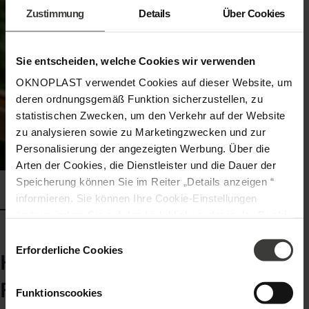
Zustimmung
Details
Über Cookies
reduzieren Sie den Wärmeverlust und senken
sicher fühlen!
Ihre Energiekosten.
Sie entscheiden, welche Cookies wir verwenden
OKNOPLAST verwendet Cookies auf dieser Website, um
deren ordnungsgemäß Funktion sicherzustellen, zu
statistischen Zwecken, um den Verkehr auf der Website
zu analysieren sowie zu Marketingzwecken und zur
Personalisierung der angezeigten Werbung. Über die
Arten der Cookies, die Dienstleister und die Dauer der
Speicherung können Sie im Reiter „Details anzeigen “
informieren. Sie können Ihre Cookie-Einstellungen
ändern, indem Sie auf den Link klicken, der in der
Cookie
-Richtlinie
zu finden ist. Verantwortlicher Ihrer
Einwilligungsauswahl
personenbezogenen Daten ist die Gesellschaft Oknoplast
Erforderliche Cookies
Häufig gestellte Fragen zur BAFA-
sp. z o.o. Weitere Informationen über personenbezogene
Daten und Ihre Rechte finden Sie in der
Förderung
Funktionscookies
Datenschutzrichtlinie