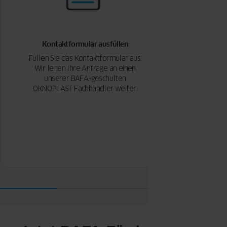
Kontaktformular ausfüllen
Ihr O
Füllen Sie das Kontaktformular aus.
Wir leiten Ihre Anfrage an einen
In e
unserer BAFA-geschulten
werd
OKNOPLAST Fachhändler weiter.