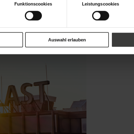
Funktionscookies
Leistungscookies
e Denkweise ist, die sich in allen Prozessen des Unternehmen
er Verwendung von Rezyklaten, hergestellt. Dabei werden jährli
erten Fenster zu den umweltfreundlichsten in der Branche. „Di
łaj Placek abschließend.
Auswahl erlauben