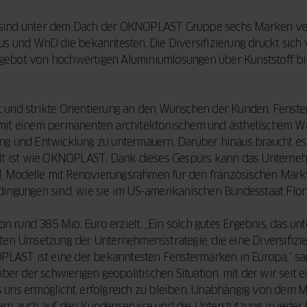
Ihre Fenster und
entscheidenden
Türen eine
Faktoren, die Sie
ile sind unter dem Dach der OKNOPLAST Gruppe sechs Marken ve
LEITFADEN
LESEN
Modernisierung
beim Fensterkauf
und WnD die bekanntesten. Die Diversifizierung drückt sich v
benötigen.
berücksichtigen
 Angebot von hochwertigen Aluminiumlösungen über Kunststoff b
Außerdem
sollten.
erfahren Sie,
wie Sie mit der
tät und strikte Orientierung an den Wünschen der Kunden. Fenst
JETZT LESEN
staatlichen
damit einem permanenten architektonischem und ästhetischem 
BAFA-
ng und Entwicklung zu untermauern. Darüber hinaus braucht es 
Förderung Geld
llt ist wie OKNOPLAST. Dank dieses Gespürs kann das Unternehm
sparen können.
nd, Modelle mit Renovierungsrahmen für den französischen Markt
ingungen sind, wie sie im US-amerikanischen Bundesstaat Flori
 rund 385 Mio. Euro erzielt. „Ein solch gutes Ergebnis, das u
LEITFADEN
LESEN
ten Umsetzung der Unternehmensstrategie, die eine Diversifizi
AST ist eine der bekanntesten Fenstermarken in Europa,“ sagt
 der schwierigen geopolitischen Situation, mit der wir seit ei
ns ermöglicht, erfolgreich zu bleiben. Unabhängig von dem Mark
rn auch auf den Kundenservice und die Unterstützung in jeder P