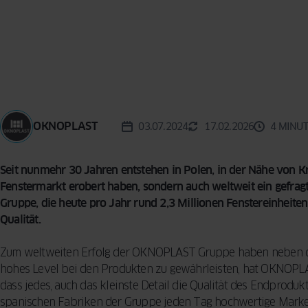
Reinigungsme
KONZEPT
BESCHLÄGE
Vorhänge für d
Sicherheitsfun
Wohnzimmer –
FENSTER
INSEKTENSCHUTZ
VERGLEICHEN
Fenster: so sc
praktische Tip
SPROSSEN
Ihr Zuhause
Designern
5 häufige Fehle
Auswahl von F
OKNOPLAST
03.07.2024
17.02.2026
4 MINU
So treffen Sie 
Entscheidung
Seit nunmehr 30 Jahren entstehen in Polen, in der Nähe von Kr
Fenstermarkt erobert haben, sondern auch weltweit ein gefr
Gruppe, die heute pro Jahr rund 2,3 Millionen Fenstereinheiten
Qualität.
Zum weltweiten Erfolg der OKNOPLAST Gruppe haben neben der Qu
hohes Level bei den Produkten zu gewährleisten, hat OKNOPLA
dass jedes, auch das kleinste Detail die Qualität des Endproduk
spanischen Fabriken der Gruppe jeden Tag hochwertige Markenpr