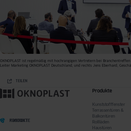
OKNOPLAST ist regelmäßig mit hochrangigen Vertretern bei Branchentreffen w
Leiter Marketing OKNOPLAST Deutschland, und rechts Jens Eberhard, Gesch
TEILEN
Produkte
Kunststofffenster
Terrassentüren &
Balkontüren
PRODUKTE
KONTAKT
Rollläden
Haustüren