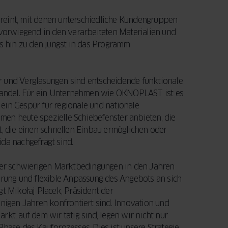
reint, mit denen unterschiedliche Kundengruppen
orwiegend in den verarbeiteten Materialien und
is hin zu den jüngst in das Programm
er und Verglasungen sind entscheidende funktionale
Wandel. Für ein Unternehmen wie OKNOPLAST ist es
ein Gespür für regionale und nationale
en heute spezielle Schiebefenster anbieten, die
, die einen schnellen Einbau ermöglichen oder
da nachgefragt sind.
nter schwierigen Marktbedingungen in den Jahren
erung und flexible Anpassung des Angebots an sich
 Mikołaj Placek, Präsident der
nigen Jahren konfrontiert sind. Innovation und
t, auf dem wir tätig sind, legen wir nicht nur
hase des Kaufprozesses. Dies ist unsere Strategie