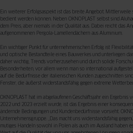
Ein weiterer Erfolgsaspekt ist das breite Angebot. Mittlerwe
bedient werden können. Neben OKNOPLAST selbst sind Aluhaus 
dem Preis, aber niemals in der Qualität aus. Dabei reicht das
aufgenommenen Pergola-Lamellendächern aus Aluminium.
Ein wichtiger Punkt für unternehmerischen Erfolg ist Flexibili
und optische Bestandteile eines Bauwerkes und unterliegen 
daher wichtig, Trends vorherzusehen und durch solide Forschu
Besonderheiten, vor allem wenn man so international aufgeste
auf die Bedürfnisse der italienischen Kunden zugeschnitten si
Fenster, die äußerst widerstandsfähig gegen extreme Wetterbed
OKNOPLAST hat im abgelaufenen Geschäftsjahr ein Ergebnis von
2022 und 2023 erzielt wurde, ist das Ergebnis einer konsequen
ändernde Bedingungen und Kundenbedürfnisse vorsieht. OKNOPL
Unternehmensgruppe. „Das macht uns widerstandsfähig gegenüber
mutiges Handeln sowohl in Polen als auch im Ausland haben es u
Wert auf die Qualität der von uns angebotenen Lösungen, sonde