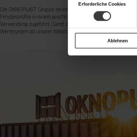
Erforderliche Cookies
Die OKNOPLAST Gruppe beweist, dass ökologisches Handeln ein
Fensterprofile in einem geschlossenen Kreislauf, das heißt unt
Verwendung zugeführt. Damit zählen die von der Gruppe produzi
Wertesystem all unserer Mitarbeitenden eingeprägt,“ sagt Miko
Ablehnen