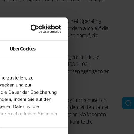
 unterstreicht Łukasz Marzec, Chief Operating
t unserer Produkte zu achten, sondern auch auf die
duktion zu verbessern, sondern auch darauf, die
en Tag kümmern sollten.“
Über Cookies
ct eine besonders ernste Angelegenheit. Heute
n Verantwortung das Zertifikat ISO 14001
glich zu reduzieren. Die Produktionsanlagen gehören
erzustellen, zu
zwecken und zur
d die Dauer der Speicherung
ändern, indem Sie auf den
wendig. Das drückte sich sowohl in technischen
genen Daten ist die
h in den Fabriken der Gruppe in den letzten Jahren
re Rechte finden Sie in der
ckgegangen. Beeindruckende Effekte an Maßnahmen
ssionen verantwortlich war. Hier konnte die