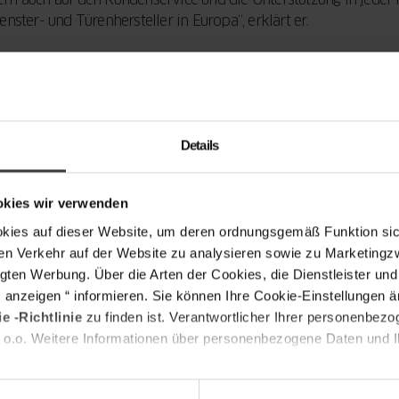
nster- und Türenhersteller in Europa“, erklärt er.
n einem Unternehmen heute noch ganz andere Aufgaben stellen,
serer Kunden und die Notwendigkeit, nicht nur auf die Qualitä
n wir uns bei jeder neuen Investition nicht nur darauf, die Pro
uzieren, die unser gemeinsames Gut ist und um die wir uns jed
Details
mwelt. Für produzierende Unternehmen ist der ökologische Impa
t durchdachten Maßnahmen im Bereich ihrer unternehmerische
okies wir verwenden
e Auswirkungen ihrer Produktion auf die Umwelt so weit wie mö
s auf dieser Website, um deren ordnungsgemäß Funktion sich
en Verkehr auf der Website zu analysieren sowie zu Marketing
gten Werbung. Über die Arten der Cookies, die Dienstleister un
s anzeigen “ informieren. Sie können Ihre Cookie-Einstellungen 
tstandards entsprechen, waren umfassende Veränderungen not
e -Richtlinie
zu finden ist. Verantwortlicher Ihrer personenbezo
as Bewusstsein der Belegschaft aus. So konnte der Gasverbrauc
 o.o. Weitere Informationen über personenbezogene Daten und Ih
dank Photovoltaikanlagen und LED-Beleuchtung deutlich zurü
s Werkes bei Krakau erzielt, die für 80 Prozent der Gesamtemi